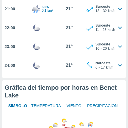
Suroeste
60%
nto,
21°
21:00
0.1 l/m²
13
-
32
km/h
cios
kies,
Suroeste
21°
22:00
ores únicos
11
-
23
km/h
as similares
nar,
Suroeste
rocesar
21°
23:00
10
-
20
km/h
onales como
 este sitio
recciones IP
Noroeste
21°
24:00
ficadores de
6
-
17
km/h
 posible
s
 traten tus
Gráfica del tiempo por horas en Benet
nales en
Lake
 interés
go a lo que
nerte. Para
SÍMBOLO
TEMPERATURA
VIENTO
PRECIPITACIÓN
retirar su
ento u
28°
 de datos