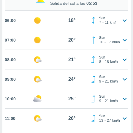
estra
Salida del sol a las
05:53
ara seguir
e contenido
Sur
stándares
18°
06:00
ACEPTAR
7
-
11
km/h
sin coste.
Y
CONTINUAR
 botón
Sur
continuar",
20°
07:00
10
-
17
km/h
der a la
CONFIGURACIÓN
ndo la
 de todas
Sur
21°
08:00
, ya sean
8
-
18
km/h
de nuestros
 nos
Sur
24°
09:00
9
-
21
km/h
 y análisis
tamiento en
b, así como
Sur
25°
10:00
9
-
21
km/h
un perfil
para
ublicidad y
Sur
26°
11:00
13
-
27
km/h
do en
 mismo.