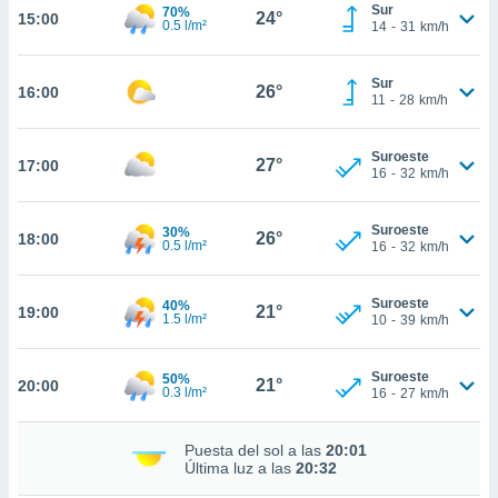
te
Sur
70%
24°
15:00
0.5 l/m²
14
-
31
km/h
 de que
talarán
e sean
Sur
26°
para
16:00
11
-
28
km/h
a
por el sitio
o se
Suroeste
27°
17:00
16
-
32
km/h
cookies para
nto ni para
Suroeste
30%
26°
18:00
licidad o
0.5 l/m²
16
-
32
km/h
ado, aunque
sualizar
Suroeste
40%
21°
19:00
1.5 l/m²
10
-
39
km/h
general no
ada. Puedes
 instalación
Suroeste
50%
21°
20:00
y acceder a
0.3 l/m²
16
-
27
km/h
io web a
ste abono
Puesta del sol a las
20:01
 botón
Última luz a las
20:32
.