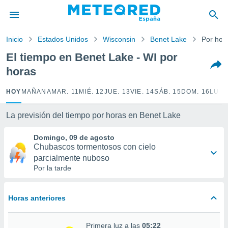
privacidad
o de
Inicio
Estados Unidos
Wisconsin
Benet Lake
Por hor
tiempo.com)
borado por
El tiempo en Benet Lake - WI por
es para
horas
ue la
 que se
e calidad.
HOY
MAÑANA
MAR. 11
MIÉ. 12
JUE. 13
VIE. 14
SÁB. 15
DOM. 16
LUN.
eder a este
ediante las
La previsión del tiempo por horas en Benet Lake
opciones:
Domingo, 09 de agosto
ookies y
Chubascos tormentosos con cielo
e forma
parcialmente nuboso
Por la tarde
d digital
ada, basada
mación
Horas anteriores
ediante
ecnologías
nos permite
Primera luz a las
05:22