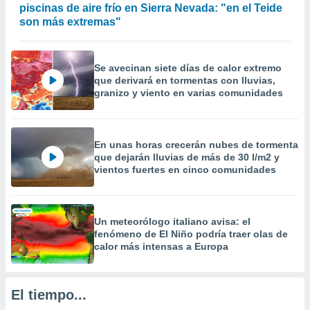
piscinas de aire frío en Sierra Nevada: "en el Teide
precisa e
son más extremas"
ión mediante
, publicidad
Se avecinan siete días de calor extremo
dos,
que derivará en tormentas con lluvias,
 publicidad
granizo y viento en varias comunidades
,
ón de
 desarrollo
s.
En unas horas crecerán nubes de tormenta
que dejarán lluvias de más de 30 l/m2 y
tros 1199
vientos fuertes en cinco comunidades
ios
Un meteorólogo italiano avisa: el
fenómeno de El Niño podría traer olas de
calor más intensas a Europa
El tiempo...