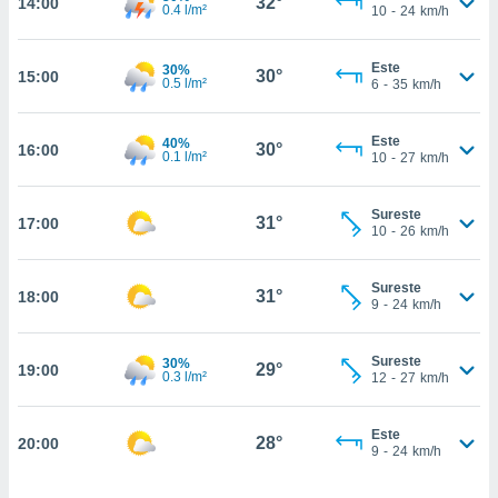
32°
14:00
estra
0.4 l/m²
10
-
24
km/h
ara seguir
e contenido
Este
stándares
30%
30°
15:00
ACEPTAR
0.5 l/m²
6
-
35
km/h
sin coste.
Y
CONTINUAR
 botón
Este
40%
continuar",
30°
16:00
0.1 l/m²
10
-
27
km/h
der a la
CONFIGURACIÓN
ndo la
 de todas
Sureste
31°
17:00
, ya sean
10
-
26
km/h
de nuestros
 nos
Sureste
31°
18:00
9
-
24
km/h
 y análisis
tamiento en
b, así como
Sureste
30%
29°
19:00
0.3 l/m²
12
-
27
km/h
un perfil
para
ublicidad y
Este
28°
20:00
9
-
24
km/h
do en
 mismo.