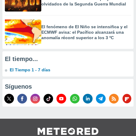
 la
olvidados de la Segunda Guerra Mundial
da, crear un
personalizar
El fenómeno de El Niño se intensifica y el
o, uso de
ECMWF avisa: el Pacífico alcanzará una
a la
anomalía récord superior a los 3 ºC
e contenido
do, medir el
 de la
medir el
El tiempo...
 del
 comprender
El Tiempo 1 - 7 días
 través de
s o a través
nación de
Síguenos
edentes de
fuentes,
y mejora de
os, uso de
ados con el
 seleccionar
o.
calización