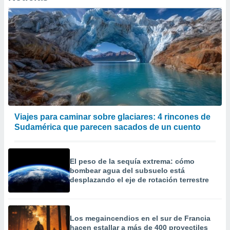
er momento
ic en
o en
 Cookies
en
eb.
y
socios
el
to de
Viajes para caminar sobre glaciares: 4 rincones de
Sudamérica que parecen sacados de un cuento
la
 en un
 y/o acceder
El peso de la sequía extrema: cómo
 de datos
bombear agua del subsuelo está
ara
desplazando el eje de rotación terrestre
 anuncios
ar perfiles
idad
a, utilizar
Los megaincendios en el sur de Francia
a
hacen estallar a más de 400 proyectiles