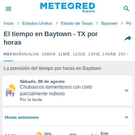
privacidad
o de
Inicio
Estados Unidos
Estado de Texas
Baytown
Por 
tiempo.com)
borado por
El tiempo en Baytown - TX por
es para
horas
ue la
 que se
e calidad.
HOY
MAÑANA
LUN. 10
MAR. 11
MIÉ. 12
JUE. 13
VIE. 14
SÁB. 15
DOM.
eder a este
ediante las
La previsión del tiempo por horas en Baytown
opciones:
Sábado, 08 de agosto
ookies y
Chubascos tormentosos con cielo
e forma
parcialmente nuboso
Por la tarde
d digital
ada, basada
mación
Horas anteriores
ediante
ecnologías
nos permite
Este
30%