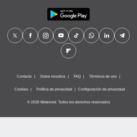
precisa e
ión mediante
, publicidad
dos,
 publicidad
,
ón de
 desarrollo
s.
tros 1199
Contacto
Sobre nosotros
FAQ
Términos de uso
ios
Cookies
Política de privacidad
Configuración de privacidad
© 2026 Meteored. Todos los derechos reservados