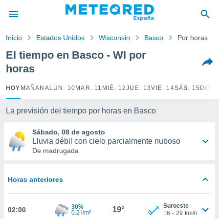
privacidad
o de
Inicio
Estados Unidos
Wisconsin
Basco
Por horas
tiempo.com)
borado por
El tiempo en Basco - WI por
es para
horas
ue la
 que se
e calidad.
HOY
MAÑANA
LUN. 10
MAR. 11
MIÉ. 12
JUE. 13
VIE. 14
SÁB. 15
DOM.
eder a este
ediante las
La previsión del tiempo por horas en Basco
opciones:
Sábado, 08 de agosto
ookies y
Lluvia débil con cielo parcialmente nuboso
e forma
De madrugada
d digital
ada, basada
Horas anteriores
mación
ediante
ecnologías
Suroeste
30%
19°
02:00
nos permite
0.2 l/m²
16
-
29
km/h