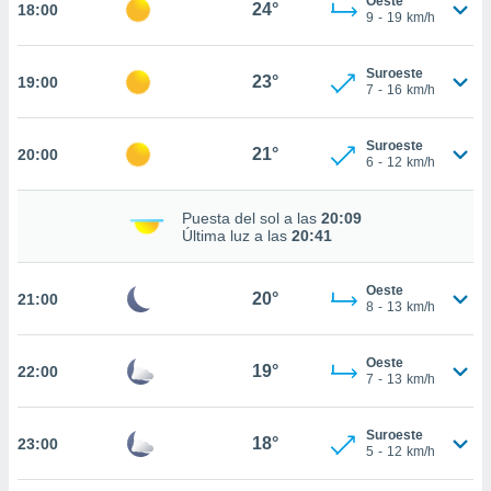
Oeste
24°
18:00
9
-
19
km/h
nto,
cios
Suroeste
23°
19:00
7
-
16
km/h
kies,
ores únicos
as similares
Suroeste
21°
nar,
20:00
6
-
12
km/h
rocesar
onales como
 este sitio
Puesta del sol a las
20:09
Última luz a las
20:41
recciones IP
ficadores de
 posible
Oeste
20°
21:00
s
8
-
13
km/h
 traten tus
nales en
 interés
Oeste
19°
22:00
7
-
13
km/h
go a lo que
nerte. Para
retirar su
Suroeste
18°
23:00
ento u
5
-
12
km/h
 de datos