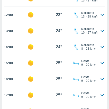
13
-
27
km/h
te
 de que
talarán
Noroeste
23°
12:00
e sean
13
-
28
km/h
para
a
Noroeste
por el sitio
24°
13:00
10
-
27
km/h
o se
cookies para
Noroeste
24°
14:00
nto ni para
8
-
23
km/h
licidad o
Oeste
ado, aunque
25°
15:00
9
-
20
km/h
sualizar
general no
ada. Puedes
Oeste
25°
16:00
 instalación
9
-
20
km/h
y acceder a
io web a
Oeste
ste abono
25°
17:00
9
-
20
km/h
 botón
.