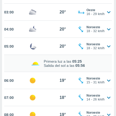
estra
ara seguir
Oeste
e contenido
20°
03:00
16
-
29
km/h
stándares
ACEPTAR
sin coste.
Y
Noroeste
CONTINUAR
20°
04:00
 botón
18
-
32
km/h
continuar",
der a la
CONFIGURACIÓN
ndo la
Noroeste
20°
05:00
18
-
32
km/h
 de todas
, ya sean
de nuestros
Primera luz a las
05:25
 nos
Salida del sol a las
05:56
 y análisis
tamiento en
Noroeste
19°
06:00
15
-
31
km/h
b, así como
un perfil
para
Noroeste
18°
07:00
ublicidad y
14
-
26
km/h
do en
Noroeste
 mismo.
19°
08:00