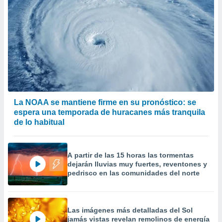
precisa e
ión mediante
, publicidad
dos,
 publicidad
,
ón de
 desarrollo
s.
La NOAA se mantiene firme en su pronóstico: se
espera una temporada de huracanes más tranquila
tros 1199
de lo habitual
ios
A partir de las 15 horas las tormentas
dejarán lluvias muy fuertes, reventones y
pedrisco en las comunidades del norte
Las imágenes más detalladas del Sol
jamás vistas revelan remolinos de energía