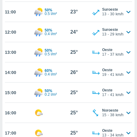
te
 de que
Suroeste
50%
23°
11:00
talarán
0.5 l/m²
13
-
30
km/h
e sean
para
Suroeste
50%
a
24°
12:00
0.4 l/m²
13
-
29
km/h
por el sitio
o se
cookies para
Oeste
50%
25°
13:00
0.5 l/m²
17
-
37
km/h
nto ni para
licidad o
Oeste
60%
26°
14:00
0.4 l/m²
19
-
41
km/h
ado, aunque
sualizar
general no
Oeste
50%
25°
15:00
0.2 l/m²
ada. Puedes
17
-
41
km/h
 instalación
y acceder a
Noroeste
io web a
25°
16:00
15
-
38
km/h
ste abono
 botón
.
Oeste
25°
17:00
13
-
34
km/h