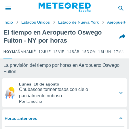
privacidad
o de
Inicio
Estados Unidos
Estado de Nueva York
Aeropuerto
tiempo.com)
borado por
El tiempo en Aeropuerto Oswego
es para
Fulton - NY por horas
ue la
 que se
e calidad.
HOY
MAÑANA
MIÉ. 12
JUE. 13
VIE. 14
SÁB. 15
DOM. 16
LUN. 17
MAR.
eder a este
ediante las
La previsión del tiempo por horas en Aeropuerto Oswego
opciones:
Fulton
ookies y
Lunes, 10 de agosto
e forma
Chubascos tormentosos con cielo
parcialmente nuboso
d digital
Por la noche
ada, basada
mación
ediante
Horas anteriores
ecnologías
nos permite