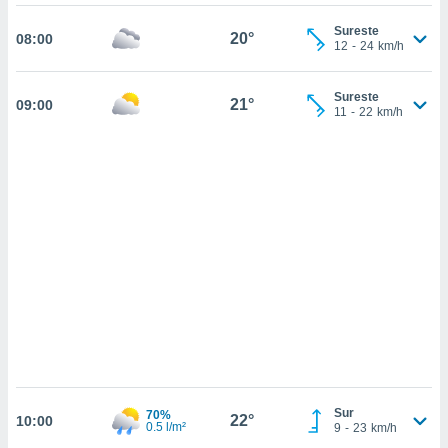
sultar más
 en nuestra
Sureste
20°
08:00
 Cookies
y
12
-
24
km/h
ualquier
Sureste
ento
21°
09:00
11
-
22
km/h
 botón
ación de
kies
 disponible
e nuestra
.
IVAMENTE,
as
 a cookies
 no aceptar
ón de
uedes
Sur
70%
uestro sitio
22°
10:00
0.5 l/m²
9
-
23
km/h
.com. En