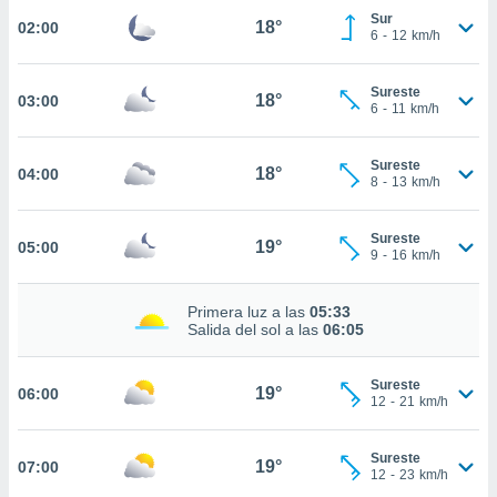
estra
Sur
18°
02:00
ara seguir
6
-
12
km/h
e contenido
stándares
ACEPTAR
sin coste.
Sureste
18°
03:00
Y
6
-
11
km/h
CONTINUAR
 botón
continuar",
Sureste
der a la
18°
04:00
CONFIGURACIÓN
8
-
13
km/h
ndo la
 de todas
, ya sean
Sureste
19°
05:00
de nuestros
9
-
16
km/h
 nos
Primera luz a las
05:33
 y análisis
Salida del sol a las
06:05
tamiento en
b, así como
un perfil
Sureste
19°
06:00
para
12
-
21
km/h
ublicidad y
Sureste
do en
19°
07:00
12
-
23
km/h
 mismo.