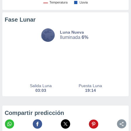
Temperatura
Lluvia
 la
da, crear un
Fase Lunar
personalizar
o, uso de
a la
Luna Nueva
e contenido
Iluminada
6%
do, medir el
 de la
medir el
 del
 comprender
 través de
s o a través
nación de
Salida Luna
Puesta Luna
edentes de
03:03
19:14
fuentes,
y mejora de
os, uso de
ados con el
Compartir predicción
 seleccionar
o.
calización