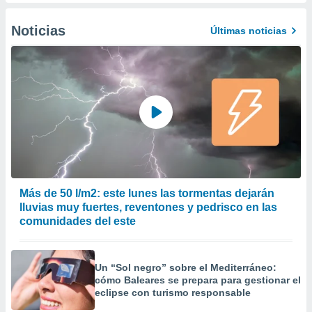
precisa e
ión mediante
Noticias
Últimas noticias
, publicidad
dos,
 publicidad
,
ón de
 desarrollo
s.
tros 1199
ios
Más de 50 l/m2: este lunes las tormentas dejarán
lluvias muy fuertes, reventones y pedrisco en las
comunidades del este
Un “Sol negro” sobre el Mediterráneo:
cómo Baleares se prepara para gestionar el
eclipse con turismo responsable