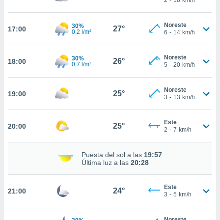
nto,
Noreste
30%
27°
17:00
cios
0.2 l/m²
6
-
14
km/h
kies,
ores únicos
Noreste
30%
as similares
26°
18:00
0.7 l/m²
5
-
20
km/h
nar,
rocesar
onales como
Noreste
25°
19:00
 este sitio
3
-
13
km/h
recciones IP
ficadores de
Este
 posible
25°
20:00
2
-
7
km/h
s
 traten tus
nales en
Puesta del sol a las
19:57
 interés
Última luz a las
20:28
go a lo que
nerte. Para
Este
retirar su
24°
21:00
3
-
5
km/h
ento u
 de datos
Noreste