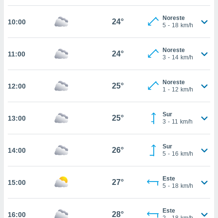
te
 de que
Noreste
24°
talarán
10:00
5
-
18
km/h
e sean
para
a
Noreste
24°
11:00
3
-
14
km/h
por el sitio
o se
cookies para
Noreste
25°
12:00
1
-
12
km/h
nto ni para
licidad o
Sur
25°
13:00
3
-
11
km/h
ado, aunque
sualizar
general no
Sur
26°
14:00
ada. Puedes
5
-
16
km/h
 instalación
y acceder a
io web a
Este
27°
15:00
5
-
18
km/h
ste abono
 botón
.
Este
28°
16:00
2
-
18
km/h