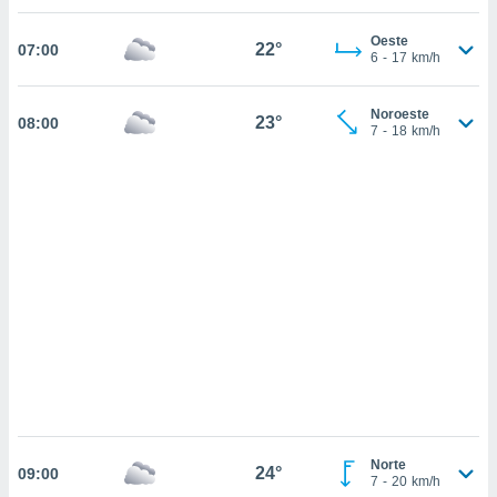
sultar más
 en nuestra
Oeste
22°
07:00
 Cookies
y
6
-
17
km/h
ualquier
ento
Noroeste
23°
08:00
7
-
18
km/h
 botón
ación de
kies
 disponible
e nuestra
.
IVAMENTE,
as
 a cookies
 no aceptar
ón de
uedes
uestro sitio
Norte
24°
09:00
7
-
20
km/h
.com. En