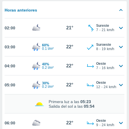
estra
ara seguir
Horas anteriores
e contenido
stándares
ACEPTAR
sin coste.
Sureste
Y
21°
02:00
7
-
21
km/h
CONTINUAR
 botón
continuar",
der a la
Suroeste
60%
CONFIGURACIÓN
22°
03:00
0.1 l/m²
ndo la
8
-
19
km/h
 de todas
, ya sean
Oeste
40%
de nuestros
22°
04:00
0.2 l/m²
7
-
16
km/h
 nos
 y análisis
Oeste
30%
22°
05:00
0.2 l/m²
12
-
24
km/h
tamiento en
b, así como
un perfil
Primera luz a las
05:23
para
Salida del sol a las
05:54
ublicidad y
do en
Oeste
22°
06:00
9
-
24
km/h
 mismo.