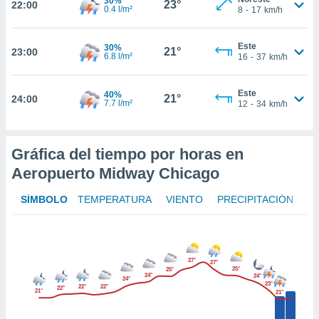
30%
23°
22:00
0.4 l/m²
8
-
17
km/h
er momento
ic en
o en
Este
30%
21°
23:00
6.8 l/m²
16
-
37
km/h
 Cookies
en
eb.
Este
40%
21°
24:00
7.7 l/m²
12
-
34
km/h
y
socios
el
Gráfica del tiempo por horas en
to de
Aeropuerto Midway Chicago
la
SÍMBOLO
TEMPERATURA
VIENTO
PRECIPITACIÓN
 en un
 y/o acceder
 de datos
ara
 anuncios
27°
27°
25°
25°
ar perfiles
24°
24°
24°
23°
idad
22°
22°
22°
21°
21°
a, utilizar
a