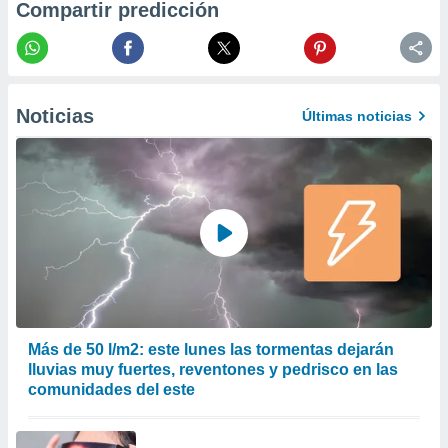
Compartir predicción
precisa e
ión mediante
, publicidad
dos,
Noticias
Últimas noticias
 publicidad
,
ón de
 desarrollo
s.
tros 1199
ios
Más de 50 l/m2: este lunes las tormentas dejarán
lluvias muy fuertes, reventones y pedrisco en las
comunidades del este