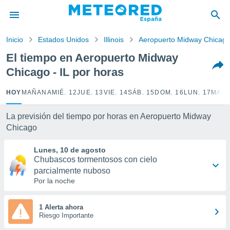
privacidad
o de
Inicio
Estados Unidos
Illinois
Aeropuerto Midway Chicag
tiempo.com)
borado por
El tiempo en Aeropuerto Midway
es para
Chicago - IL por horas
ue la
 que se
e calidad.
HOY
MAÑANA
MIÉ. 12
JUE. 13
VIE. 14
SÁB. 15
DOM. 16
LUN. 17
MAR.
eder a este
ediante las
La previsión del tiempo por horas en Aeropuerto Midway
opciones:
Chicago
ookies y
Lunes, 10 de agosto
e forma
Chubascos tormentosos con cielo
parcialmente nuboso
d digital
Por la noche
ada, basada
mación
ediante
1 Alerta ahora
ecnologías
Riesgo Importante
nos permite