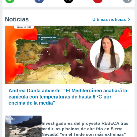
 la
da, crear un
Noticias
Últimas noticias
personalizar
o, uso de
a la
e contenido
do, medir el
 de la
medir el
 del
 comprender
 través de
s o a través
nación de
Andrea Danta advierte: "El Mediterráneo acabará la
edentes de
canícula con temperaturas de hasta 6 ºC por
fuentes,
y mejora de
encima de la media"
os, uso de
ados con el
 seleccionar
Investigadores del proyecto REBECA tras
o.
medir las piscinas de aire frío en Sierra
Nevada: "en el Teide son más extremas"
calización