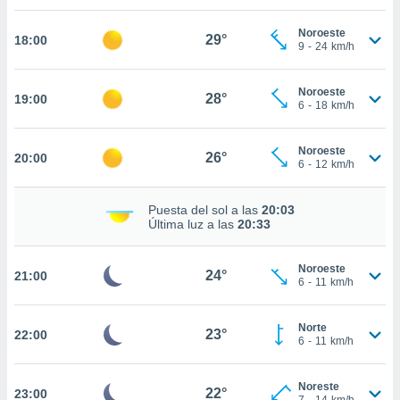
te
 de que
Noroeste
29°
talarán
18:00
9
-
24
km/h
e sean
para
a
Noroeste
28°
19:00
6
-
18
km/h
por el sitio
o se
cookies para
Noroeste
26°
20:00
6
-
12
km/h
nto ni para
licidad o
Puesta del sol a las
20:03
Última luz a las
20:33
ado, aunque
sualizar
general no
Noroeste
24°
21:00
ada. Puedes
6
-
11
km/h
 instalación
y acceder a
io web a
Norte
23°
22:00
6
-
11
km/h
ste abono
 botón
.
Noreste
22°
23:00
7
-
14
km/h