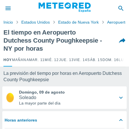
privacidad
o de
Inicio
Estados Unidos
Estado de Nueva York
Aeropuerto
tiempo.com)
borado por
El tiempo en Aeropuerto
es para
Dutchess County Poughkeepsie -
ue la
 que se
NY por horas
e calidad.
eder a este
HOY
MAÑANA
MAR. 11
MIÉ. 12
JUE. 13
VIE. 14
SÁB. 15
DOM. 16
LUN.
ediante las
opciones:
La previsión del tiempo por horas en Aeropuerto Dutchess
ookies y
County Poughkeepsie
e forma
Domingo, 09 de agosto
Soleado
d digital
La mayor parte del día
ada, basada
mación
ediante
ecnologías
Horas anteriores
nos permite