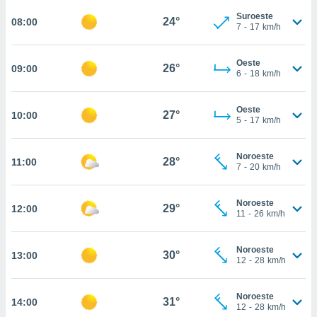
estra
Suroeste
ara seguir
24°
08:00
7
-
17
km/h
e contenido
stándares
ACEPTAR
sin coste.
Oeste
Y
26°
09:00
6
-
18
km/h
CONTINUAR
 botón
continuar",
der a la
Oeste
CONFIGURACIÓN
27°
10:00
ndo la
5
-
17
km/h
 de todas
, ya sean
Noroeste
de nuestros
28°
11:00
7
-
20
km/h
 nos
 y análisis
Noroeste
29°
12:00
11
-
26
km/h
tamiento en
b, así como
un perfil
Noroeste
30°
para
13:00
12
-
28
km/h
ublicidad y
do en
Noroeste
31°
14:00
12
-
28
km/h
 mismo.