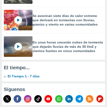
precisa e
ión mediante
Se avecinan siete días de calor extremo
, publicidad
que derivará en tormentas con lluvias,
granizo y viento en varias comunidades
dos,
 publicidad
,
ón de
En unas horas crecerán nubes de tormenta
 desarrollo
que dejarán lluvias de más de 30 l/m2 y
s.
vientos fuertes en cinco comunidades
tros 1199
ios
El tiempo...
El Tiempo 1 - 7 días
Síguenos