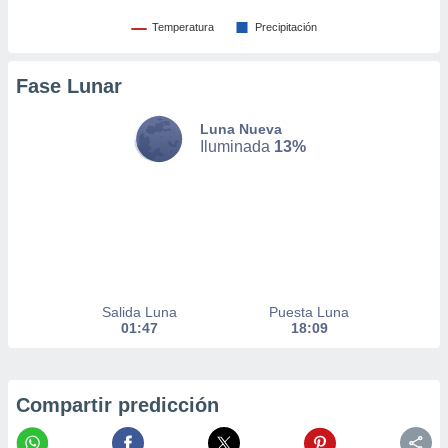
er momento
Temperatura
Precipitación
ic en
o en
Fase Lunar
 Cookies
en
eb.
Luna Nueva
Iluminada
13%
y
socios
el
to de
la
 en un
 y/o acceder
Salida Luna
Puesta Luna
 de datos
01:47
18:09
ara
 anuncios
ar perfiles
Compartir predicción
idad
a, utilizar
a