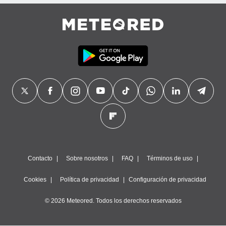
precisa e
ión mediante
, publicidad
dos,
 publicidad
,
ón de
 desarrollo
s.
tros 1199
ios
Contacto
Sobre nosotros
FAQ
Términos de uso
Cookies
Política de privacidad
Configuración de privacidad
© 2026 Meteored. Todos los derechos reservados