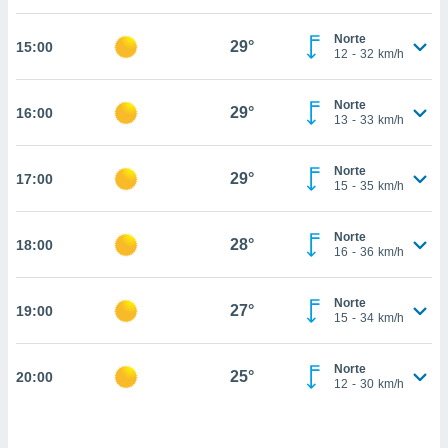
estra
ara seguir
Norte
e contenido
29°
15:00
12
-
32
km/h
stándares
ACEPTAR
sin coste.
Y
Norte
CONTINUAR
29°
16:00
 botón
13
-
33
km/h
continuar",
der a la
CONFIGURACIÓN
ndo la
Norte
29°
17:00
15
-
35
km/h
 de todas
, ya sean
de nuestros
Norte
28°
18:00
 nos
16
-
36
km/h
 y análisis
tamiento en
Norte
27°
19:00
15
-
34
km/h
b, así como
un perfil
para
Norte
25°
20:00
ublicidad y
12
-
30
km/h
do en
 mismo.