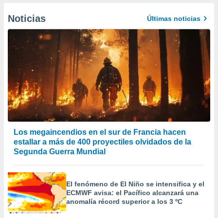
er momento
ic en
Noticias
Últimas noticias
o en
 Cookies
en
eb.
y
socios
el
to de
la
Los megaincendios en el sur de Francia hacen
 en un
estallar a más de 400 proyectiles olvidados de la
 y/o acceder
Segunda Guerra Mundial
 de datos
ara
 anuncios
El fenómeno de El Niño se intensifica y el
ar perfiles
ECMWF avisa: el Pacífico alcanzará una
idad
anomalía récord superior a los 3 ºC
a, utilizar
a