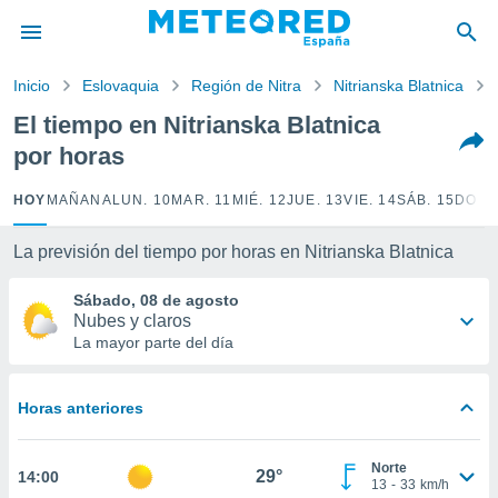
privacidad
o de
Inicio
Eslovaquia
Región de Nitra
Nitrianska Blatnica
tiempo.com)
borado por
El tiempo en Nitrianska Blatnica
es para
por horas
ue la
 que se
e calidad.
HOY
MAÑANA
LUN. 10
MAR. 11
MIÉ. 12
JUE. 13
VIE. 14
SÁB. 15
DOM.
eder a este
ediante las
La previsión del tiempo por horas en Nitrianska Blatnica
opciones:
Sábado, 08 de agosto
ookies y
Nubes y claros
e forma
La mayor parte del día
d digital
ada, basada
Horas anteriores
mación
ediante
ecnologías
Norte
29°
14:00
nos permite
13
-
33
km/h