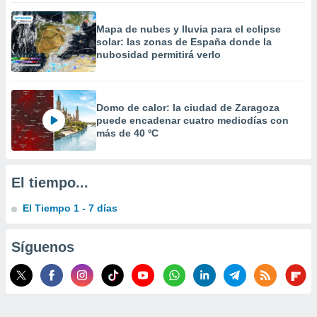
 la
Mapa de nubes y lluvia para el eclipse
da, crear un
solar: las zonas de España donde la
personalizar
nubosidad permitirá verlo
o, uso de
a la
e contenido
do, medir el
Domo de calor: la ciudad de Zaragoza
 de la
puede encadenar cuatro mediodías con
medir el
más de 40 ºC
 del
 comprender
 través de
El tiempo...
s o a través
nación de
El Tiempo 1 - 7 días
edentes de
fuentes,
y mejora de
Síguenos
os, uso de
ados con el
 seleccionar
o.
calización