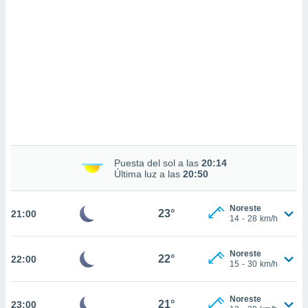
sultar más
 en nuestra
 Cookies
y
ualquier
ento
 botón
ación de
kies
 disponible
e nuestra
.
Puesta del sol a las
20:14
Última luz a las
20:50
IVAMENTE,
Noreste
23°
21:00
as
14
-
28
km/h
 a cookies
 no aceptar
Noreste
22°
22:00
ón de
15
-
30
km/h
uedes
uestro sitio
.com. En
Noreste
21°
23:00