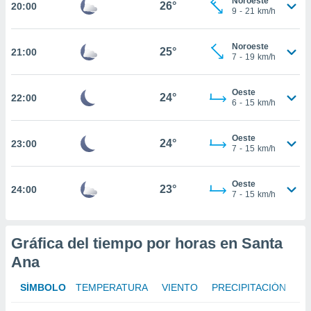
Noroeste
26°
20:00
9
-
21
km/h
nto,
cios
Noroeste
25°
21:00
7
-
19
km/h
kies,
ores únicos
as similares
Oeste
24°
nar,
22:00
6
-
15
km/h
rocesar
onales como
 este sitio
Oeste
24°
23:00
7
-
15
km/h
recciones IP
ficadores de
 posible
Oeste
23°
24:00
s
7
-
15
km/h
 traten tus
nales en
 interés
Gráfica del tiempo por horas en Santa
go a lo que
nerte. Para
Ana
retirar su
ento u
SÍMBOLO
TEMPERATURA
VIENTO
PRECIPITACIÓN
 de datos