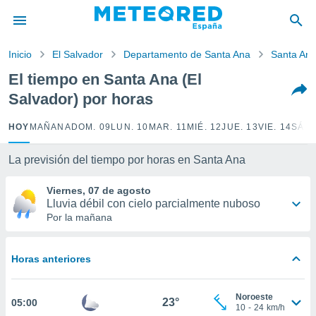
privacidad
o de
Inicio
El Salvador
Departamento de Santa Ana
Santa An
tiempo.com)
borado por
El tiempo en Santa Ana (El
es para
Salvador) por horas
ue la
 que se
e calidad.
HOY
MAÑANA
DOM. 09
LUN. 10
MAR. 11
MIÉ. 12
JUE. 13
VIE. 14
SÁB.
eder a este
ediante las
La previsión del tiempo por horas en Santa Ana
opciones:
Viernes, 07 de agosto
ookies y
Lluvia débil con cielo parcialmente nuboso
e forma
Por la mañana
d digital
ada, basada
Horas anteriores
mación
ediante
ecnologías
Noroeste
23°
05:00
nos permite
10
-
24
km/h