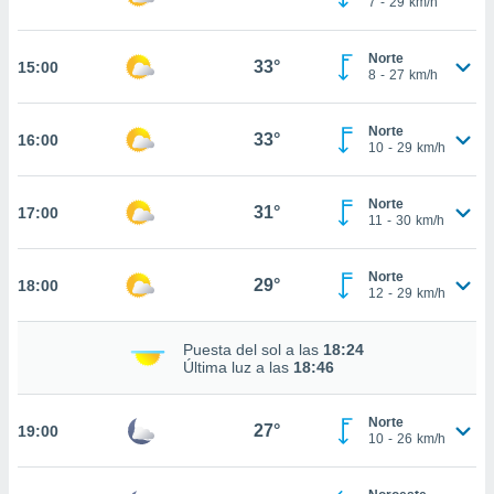
7
-
29
km/h
te
 de que
talarán
Norte
33°
15:00
e sean
8
-
27
km/h
para
a
Norte
por el sitio
33°
16:00
10
-
29
km/h
o se
cookies para
Norte
31°
17:00
nto ni para
11
-
30
km/h
licidad o
Norte
ado, aunque
29°
18:00
12
-
29
km/h
sualizar
general no
ada. Puedes
Puesta del sol a las
18:24
 instalación
Última luz a las
18:46
y acceder a
io web a
Norte
ste abono
27°
19:00
10
-
26
km/h
 botón
.