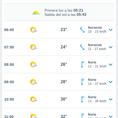
estra
ara seguir
Primera luz a las
05:21
e contenido
Salida del sol a las
05:43
stándares
ACEPTAR
sin coste.
Y
Noroeste
CONTINUAR
23°
06:00
 botón
10
-
23
km/h
continuar",
der a la
CONFIGURACIÓN
ndo la
Noroeste
24°
07:00
11
-
27
km/h
 de todas
, ya sean
de nuestros
Norte
26°
08:00
 nos
12
-
31
km/h
 y análisis
tamiento en
Norte
28°
09:00
14
-
37
km/h
b, así como
un perfil
para
Norte
30°
10:00
ublicidad y
13
-
38
km/h
do en
Norte
 mismo.
32°
11:00