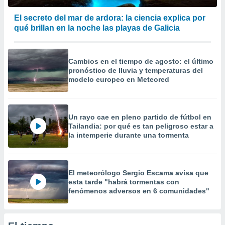
precisa e
ión mediante
El secreto del mar de ardora: la ciencia explica por
qué brillan en la noche las playas de Galicia
, publicidad
dos,
Cambios en el tiempo de agosto: el último
 publicidad
pronóstico de lluvia y temperaturas del
,
modelo europeo en Meteored
ón de
 desarrollo
s.
Un rayo cae en pleno partido de fútbol en
tros 1199
Tailandia: por qué es tan peligroso estar a
ios
la intemperie durante una tormenta
El meteorólogo Sergio Escama avisa que
esta tarde "habrá tormentas con
fenómenos adversos en 6 comunidades"