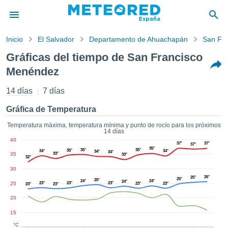
Inicio
El Salvador
Departamento de Ahuachapán
San Fr
privacidad
Gráficas del tiempo de San Francisco
enido de
Menéndez
tiempo.com)
aborado por
14 días
7 días
ales para
ar que la
Gráfica de Temperatura
ón que se
de calidad.
Temperatura máxima, temperatura mínima y punto de rocío para los próximos
eder a este
14 días
ediante las
40
37°
37°
37°
 opciones:
35°
35°
35°
35°
34°
34°
34°
34°
35
33°
33°
32°
cookies y
30
de forma
26°
25°
25°
25°
24°
24°
24°
25
23°
23°
23°
23°
23°
23°
23°
uita
20
dad digital
ada, basada
15
formación
°C