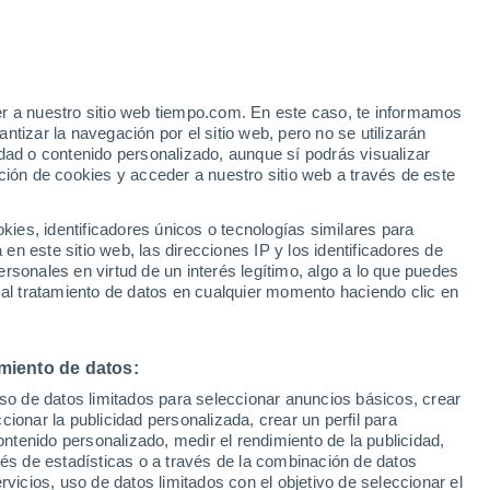
Jucuarán
VIENTO
PRECIPITACIÓN
er a nuestro sitio web tiempo.com. En este caso, te informamos
12
15
18
21
00
03
06
09
12
15
18
21
00
tizar la navegación por el sitio web, pero no se utilizarán
dad o contenido personalizado, aunque sí podrás visualizar
ción de cookies y acceder a nuestro sitio web a través de este
es, identificadores únicos o tecnologías similares para
32°
n este sitio web, las direcciones IP y los identificadores de
32°
rsonales en virtud de un interés legítimo, algo a lo que puedes
30°
29°
 al tratamiento de datos en cualquier momento haciendo clic en
28°
28°
27°
26°
25°
miento de datos:
23°
22°
22°
uso de datos limitados para seleccionar anuncios básicos, crear
21°
ccionar la publicidad personalizada, crear un perfil para
ontenido personalizado, medir el rendimiento de la publicidad,
vés de estadísticas o a través de la combinación de datos
rvicios, uso de datos limitados con el objetivo de seleccionar el
0.4
0.4
0.4
0.2