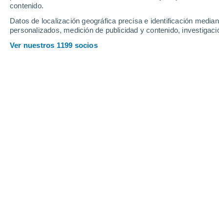
Miércoles
5
Jueves
6
contenido.
Datos de localización geográfica precisa e identificación mediant
personalizados, medición de publicidad y contenido, investigació
Ver nuestros 1199 socios
La previsión del tiempo por horas e
MIÉRCOLES, 05 DE AGOSTO
Por la noche
Chubascos tormentosos con
cielo parcialmente nuboso
Salida del sol a las
05:39
Puesta del sol a las
18:18
Primera luz a las
05:16
Última luz a las
18:41
Fase Lunar