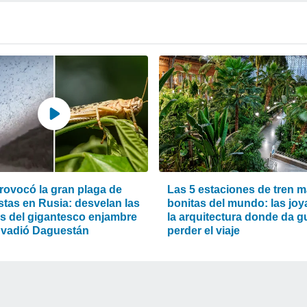
rovocó la gran plaga de
Las 5 estaciones de tren 
stas en Rusia: desvelan las
bonitas del mundo: las joy
s del gigantesco enjambre
la arquitectura donde da g
nvadió Daguestán
perder el viaje