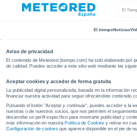
El tiempo
Noticias
Ví
Aviso de privacidad
El contenido de Meteored (tiempo.com) ha sido elaborado por pr
de calidad. Puedes acceder a este sitio web mediante las sigui
Aceptar cookies y acceder de forma gratuita
Inicio
El Salvador
Departamento de Usulután
J
La publicidad digital personalizada, basada en la información r
financiar nuestra actividad para seguir ofreciéndote contenido c
El tiempo en Jucuarán
Pulsando el botón "Aceptar y continuar", puedes acceder a la w
nuestras o de nuestros socios, que nos permiten el seguimiento
desarrollar un perfil específico para mostrarte publicidad y co
El Tiempo 1 - 7 días
Por horas
más información en nuestra
Política de Cookies
y retirar en cu
Configuración de cookies
que aparece disponible en el pie de n