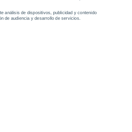
Viernes
7
e análisis de dispositivos, publicidad y contenido
n de audiencia y desarrollo de servicios.
n Jucuarán
22°
Nubes y claros
02:00
Sensación T.
22°
22°
Nubes y claros
05:00
Sensación T.
24°
27°
Nubes y claros
08:00
Sensación T.
28°
30%
30°
Lluvia débil
11:00
0.2 l/m²
Sensación T.
31°
40%