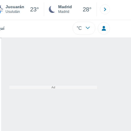
Jucuarán
Madrid
Barcelona
23°
28°
Usulután
Madrid
Barcelona
°C
uí