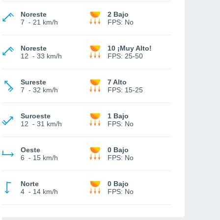
Noreste
2 Bajo
7
-
21 km/h
FPS:
No
Noreste
10 ¡Muy Alto!
12
-
33 km/h
FPS:
25-50
Sureste
7 Alto
7
-
32 km/h
FPS:
15-25
Suroeste
1 Bajo
12
-
31 km/h
FPS:
No
Oeste
0 Bajo
6
-
15 km/h
FPS:
No
Norte
0 Bajo
4
-
14 km/h
FPS:
No