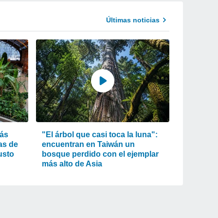
Últimas noticias
más
"El árbol que casi toca la luna":
as de
encuentran en Taiwán un
usto
bosque perdido con el ejemplar
más alto de Asia