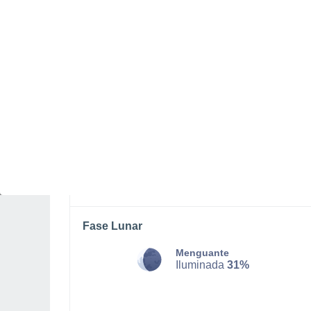
VIERNES, 07 DE AGOSTO
Por la tarde
Lluvia débil con cielo
parcialmente nuboso
Salida del sol a las
05:39
Puesta del sol a las
18:17
Primera luz a las
05:17
Última luz a las
18:40
Fase Lunar
Menguante
Iluminada
31%