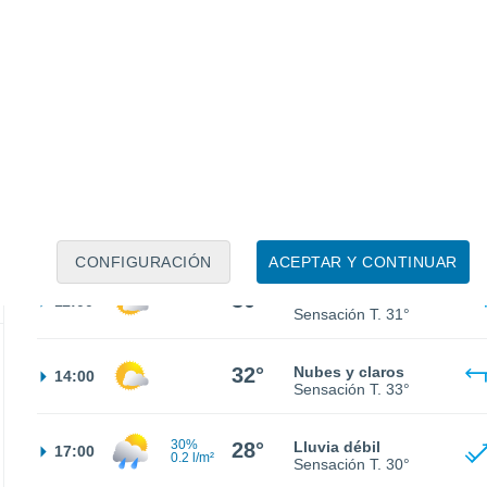
22°
Nubes y claros
02:00
Sensación T.
22°
21°
Nubes y claros
05:00
Sensación T.
21°
27°
Nubes y claros
08:00
Sensación T.
27°
CONFIGURACIÓN
ACEPTAR Y CONTINUAR
30°
Nubes y claros
11:00
Sensación T.
31°
32°
Nubes y claros
14:00
Sensación T.
33°
30%
28°
Lluvia débil
17:00
0.2 l/m²
Sensación T.
30°