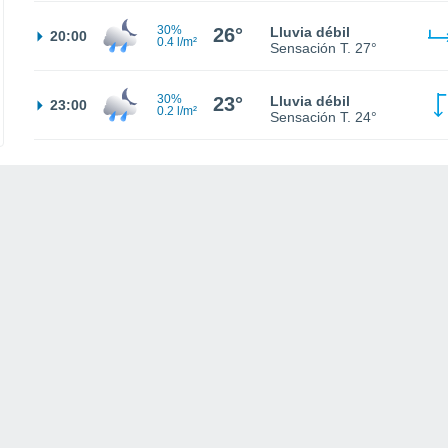
30%
26°
Lluvia débil
20:00
0.4 l/m²
Sensación T.
27°
30%
23°
Lluvia débil
23:00
0.2 l/m²
Sensación T.
24°