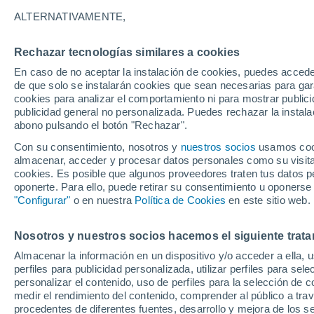
Gráfica del tiempo por horas en 
ALTERNATIVAMENTE,
SÍMBOLO
TEMPERATURA
Rechazar tecnologías similares a cookies
En caso de no aceptar la instalación de cookies, puedes acced
00
03
06
09
12
15
18
21
00
03
06
09
de que solo se instalarán cookies que sean necesarias para garan
cookies para analizar el comportamiento ni para mostrar publici
publicidad general no personalizada. Puedes rechazar la instala
abono pulsando el botón "Rechazar".
Con su consentimiento, nosotros y
nuestros socios
usamos cooki
almacenar, acceder y procesar datos personales como su visita e
32°
cookies. Es posible que algunos proveedores traten tus datos pe
30°
oponerte. Para ello, puede retirar su consentimiento u oponerse
"Configurar"
o en nuestra
Política de Cookies
en este sitio web.
27°
25°
24°
Nosotros y nuestros socios hacemos el siguiente trata
22°
22°
22°
22°
22°
Almacenar la información en un dispositivo y/o acceder a ella, 
21°
perfiles para publicidad personalizada, utilizar perfiles para sele
5.4
personalizar el contenido, uso de perfiles para la selección de c
medir el rendimiento del contenido, comprender al público a tra
1
0.7
procedentes de diferentes fuentes, desarrollo y mejora de los se
0.2