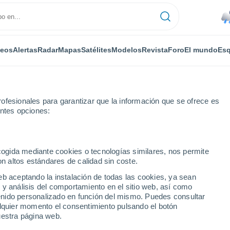
deos
Alertas
Radar
Mapas
Satélites
Modelos
Revista
Foro
El mundo
Esq
ofesionales para garantizar que la información que se ofrece es
entes opciones:
ucuarán
Por horas
ecogida mediante cookies o tecnologías similares, nos permite
on altos estándares de calidad sin coste.
 por horas
eb aceptando la instalación de todas las cookies, ya sean
 y análisis del comportamiento en el sitio web, así como
ntenido personalizado en función del mismo. Puedes consultar
alquier momento el consentimiento pulsando el botón
uestra página web.