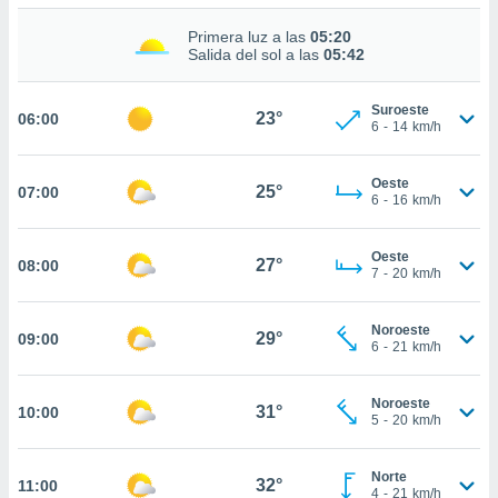
estra
ara seguir
Primera luz a las
05:20
e contenido
Salida del sol a las
05:42
stándares
ACEPTAR
sin coste.
Y
Suroeste
23°
06:00
CONTINUAR
 botón
6
-
14
km/h
continuar",
der a la
CONFIGURACIÓN
Oeste
ndo la
25°
07:00
6
-
16
km/h
 de todas
, ya sean
de nuestros
Oeste
27°
08:00
 nos
7
-
20
km/h
 y análisis
Noroeste
tamiento en
29°
09:00
6
-
21
km/h
b, así como
un perfil
para
Noroeste
31°
10:00
5
-
20
km/h
ublicidad y
do en
Norte
32°
 mismo.
11:00
4
-
21
km/h