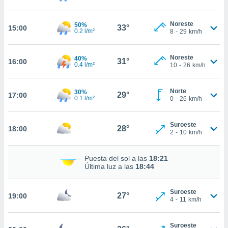
te
 de que
talarán
Noreste
50%
33°
15:00
0.2 l/m²
8
-
29
km/h
e sean
para
a
Noreste
40%
31°
por el sitio
16:00
0.4 l/m²
10
-
26
km/h
o se
cookies para
Norte
30%
29°
17:00
0.1 l/m²
0
-
26
km/h
nto ni para
licidad o
Suroeste
28°
18:00
ado, aunque
2
-
10
km/h
sualizar
general no
ada. Puedes
Puesta del sol a las
18:21
Última luz a las
18:44
 instalación
y acceder a
io web a
Suroeste
27°
19:00
ste abono
4
-
11
km/h
 botón
.
Suroeste