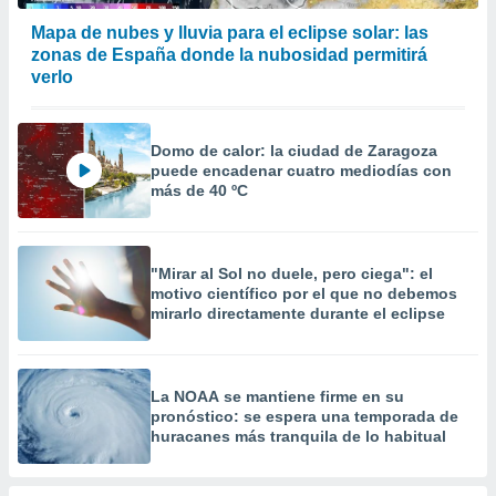
precisa e
Mapa de nubes y lluvia para el eclipse solar: las
ión mediante
zonas de España donde la nubosidad permitirá
verlo
, publicidad
dos,
 publicidad
Domo de calor: la ciudad de Zaragoza
,
puede encadenar cuatro mediodías con
ón de
más de 40 ºC
 desarrollo
s.
tros 1199
"Mirar al Sol no duele, pero ciega": el
ios
motivo científico por el que no debemos
mirarlo directamente durante el eclipse
La NOAA se mantiene firme en su
pronóstico: se espera una temporada de
huracanes más tranquila de lo habitual