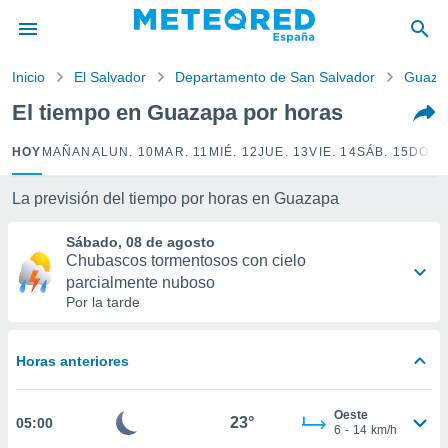
privacidad
o de
Inicio
El Salvador
Departamento de San Salvador
Guaza
tiempo.com)
borado por
El tiempo en Guazapa por horas
es para
ue la
HOY
MAÑANA
LUN. 10
MAR. 11
MIÉ. 12
JUE. 13
VIE. 14
SÁB. 15
DOM.
 que se
e calidad.
eder a este
La previsión del tiempo por horas en Guazapa
ediante las
opciones:
Sábado, 08 de agosto
Chubascos tormentosos con cielo
ookies y
parcialmente nuboso
e forma
Por la tarde
d digital
ada, basada
Horas anteriores
mación
ediante
Oeste
ecnologías
23°
05:00
6
-
14
km/h
nos permite