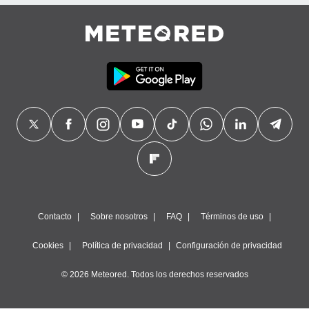
precisa e
ión mediante
, publicidad
dos,
 publicidad
,
ón de
 desarrollo
s.
tros 1199
ios
Contacto
Sobre nosotros
FAQ
Términos de uso
Cookies
Política de privacidad
Configuración de privacidad
© 2026 Meteored. Todos los derechos reservados