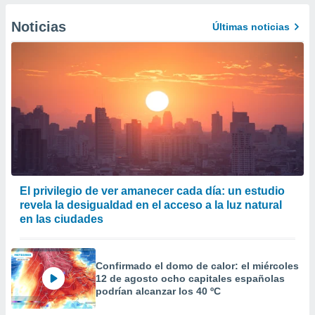
er momento
ic en
Noticias
Últimas noticias
o en
 Cookies
en
eb.
y
socios
el
to de
la
El privilegio de ver amanecer cada día: un estudio
 en un
revela la desigualdad en el acceso a la luz natural
 y/o acceder
en las ciudades
 de datos
ara
 anuncios
Confirmado el domo de calor: el miércoles
ar perfiles
12 de agosto ocho capitales españolas
idad
podrían alcanzar los 40 ºC
a, utilizar
a