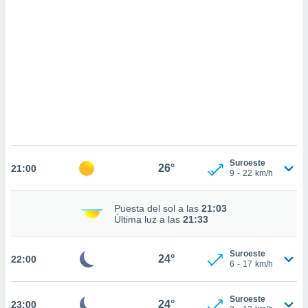
sultar más
 en nuestra
 Cookies
y
ualquier
ento
 botón
ación de
kies
 disponible
e nuestra
.
Suroeste
26°
21:00
9
-
22
km/h
IVAMENTE,
Puesta del sol a las
21:03
as
Última luz a las
21:33
 a cookies
 no aceptar
Suroeste
24°
22:00
ón de
6
-
17
km/h
uedes
uestro sitio
.com. En
Suroeste
24°
23:00