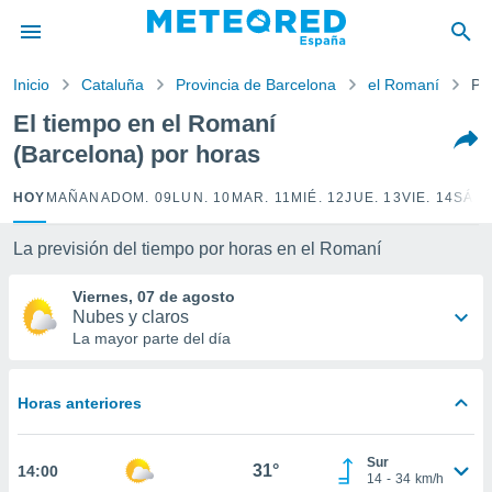
privacidad
o de
Inicio
Cataluña
Provincia de Barcelona
el Romaní
Po
tiempo.com)
borado por
El tiempo en el Romaní
es para
(Barcelona) por horas
ue la
 que se
e calidad.
HOY
MAÑANA
DOM. 09
LUN. 10
MAR. 11
MIÉ. 12
JUE. 13
VIE. 14
SÁB.
eder a este
ediante las
La previsión del tiempo por horas en el Romaní
opciones:
Viernes, 07 de agosto
ookies y
Nubes y claros
e forma
La mayor parte del día
d digital
ada, basada
Horas anteriores
mación
ediante
ecnologías
Sur
31°
14:00
nos permite
14
-
34
km/h