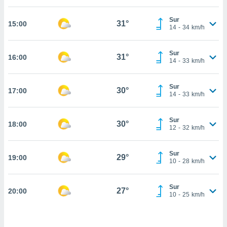
estra
ara seguir
Sur
e contenido
31°
15:00
14
-
34
km/h
stándares
ACEPTAR
sin coste.
Y
Sur
CONTINUAR
31°
16:00
 botón
14
-
33
km/h
continuar",
der a la
CONFIGURACIÓN
ndo la
Sur
30°
17:00
14
-
33
km/h
 de todas
, ya sean
de nuestros
Sur
30°
18:00
 nos
12
-
32
km/h
 y análisis
tamiento en
Sur
29°
19:00
10
-
28
km/h
b, así como
un perfil
para
Sur
27°
20:00
ublicidad y
10
-
25
km/h
do en
 mismo.