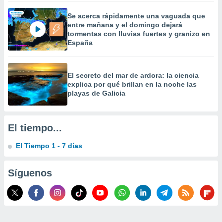
 la
Se acerca rápidamente una vaguada que
entre mañana y el domingo dejará
da, crear un
tormentas con lluvias fuertes y granizo en
personalizar
España
o, uso de
a la
e contenido
do, medir el
El secreto del mar de ardora: la ciencia
 de la
explica por qué brillan en la noche las
medir el
playas de Galicia
 del
 comprender
 través de
El tiempo...
s o a través
nación de
El Tiempo 1 - 7 días
edentes de
fuentes,
y mejora de
Síguenos
os, uso de
ados con el
 seleccionar
o.
calización