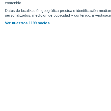
Viernes
7
Sábado
8
contenido.
Datos de localización geográfica precisa e identificación mediant
personalizados, medición de publicidad y contenido, investigació
Ver nuestros 1199 socios
La previsión del tiempo por horas e
VIERNES, 07 DE AGOSTO
Por la tarde
Neblina
Salida del sol a las
05:26
Puesta del sol a las
21:04
Primera luz a las
04:40
Última luz a las
21:50
Fase Lunar