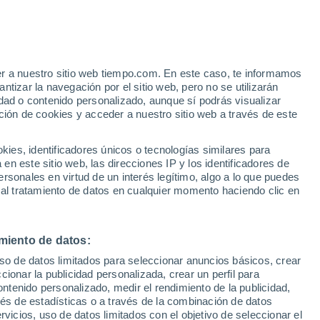
Vaerloese
VIENTO
PRECIPITACIÓN
er a nuestro sitio web tiempo.com. En este caso, te informamos
12
15
18
21
00
03
06
09
12
15
18
21
00
tizar la navegación por el sitio web, pero no se utilizarán
dad o contenido personalizado, aunque sí podrás visualizar
ción de cookies y acceder a nuestro sitio web a través de este
es, identificadores únicos o tecnologías similares para
23°
23°
n este sitio web, las direcciones IP y los identificadores de
22°
21°
21°
21°
rsonales en virtud de un interés legítimo, algo a lo que puedes
20°
 al tratamiento de datos en cualquier momento haciendo clic en
19°
19°
18°
16°
14°
miento de datos:
13°
uso de datos limitados para seleccionar anuncios básicos, crear
ccionar la publicidad personalizada, crear un perfil para
ontenido personalizado, medir el rendimiento de la publicidad,
vés de estadísticas o a través de la combinación de datos
rvicios, uso de datos limitados con el objetivo de seleccionar el