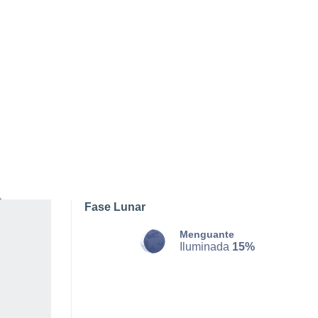
DOMINGO, 09 DE AGOSTO
La mayor parte del día
Nubes y claros
Salida del sol a las
05:30
Puesta del sol a las
21:00
Primera luz a las
04:45
Última luz a las
21:44
Fase Lunar
Menguante
Iluminada
15%