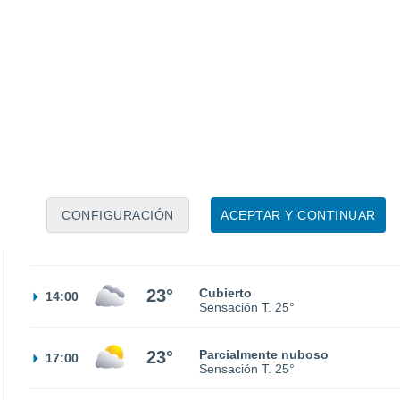
13°
Nubes y claros
02:00
Sensación T.
13°
14°
Nubes y claros
05:00
Sensación T.
14°
18°
Nubes y claros
08:00
Sensación T.
18°
CONFIGURACIÓN
ACEPTAR Y CONTINUAR
22°
Parcialmente nuboso
11:00
Sensación T.
22°
23°
Cubierto
14:00
Sensación T.
25°
23°
Parcialmente nuboso
17:00
Sensación T.
25°