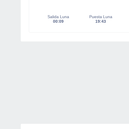
Salida Luna
Puesta Luna
00:09
19:43