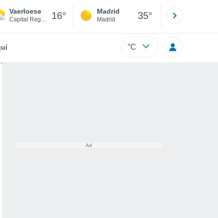
Vaerloese
Madrid
Barcelona
16°
35°
Capital Region
Madrid
Barcelona
°C
uí