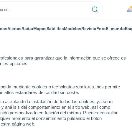
deos
Alertas
Radar
Mapas
Satélites
Modelos
Revista
Foro
El mundo
Esq
ofesionales para garantizar que la información que se ofrece es
entes opciones:
Por horas
ecogida mediante cookies o tecnologías similares, nos permite
on altos estándares de calidad sin coste.
e por horas
eb aceptando la instalación de todas las cookies, ya sean
 y análisis del comportamiento en el sitio web, así como
ntenido personalizado en función del mismo. Puedes consultar
alquier momento el consentimiento pulsando el botón
uestra página web.