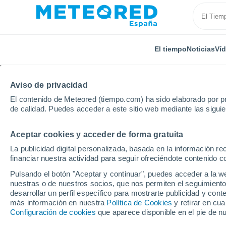
El tiempo
Noticias
Ví
Aviso de privacidad
El contenido de Meteored (tiempo.com) ha sido elaborado por pr
de calidad. Puedes acceder a este sitio web mediante las sigui
Aceptar cookies y acceder de forma gratuita
Inicio
Dinamarca
Region Capital
Vaerloese
La publicidad digital personalizada, basada en la información r
financiar nuestra actividad para seguir ofreciéndote contenido c
El tiempo en Vaerloes
Pulsando el botón "Aceptar y continuar", puedes acceder a la w
nuestras o de nuestros socios, que nos permiten el seguimiento
desarrollar un perfil específico para mostrarte publicidad y co
El Tiempo 1 - 7 días
Por horas
más información en nuestra
Política de Cookies
y retirar en cu
Configuración de cookies
que aparece disponible en el pie de n