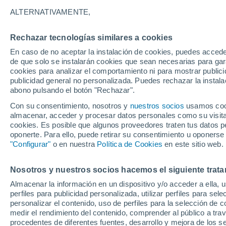
Gráfica del tiempo por horas en 
ALTERNATIVAMENTE,
SÍMBOLO
TEMPERATURA
Rechazar tecnologías similares a cookies
En caso de no aceptar la instalación de cookies, puedes acced
00
03
06
09
12
15
18
21
00
03
06
09
de que solo se instalarán cookies que sean necesarias para garan
cookies para analizar el comportamiento ni para mostrar publici
publicidad general no personalizada. Puedes rechazar la instala
abono pulsando el botón "Rechazar".
Con su consentimiento, nosotros y
nuestros socios
usamos cooki
almacenar, acceder y procesar datos personales como su visita e
cookies. Es posible que algunos proveedores traten tus datos pe
oponerte. Para ello, puede retirar su consentimiento u oponerse
"Configurar"
o en nuestra
Política de Cookies
en este sitio web.
17°
17°
16°
16°
16°
15°
15°
15°
15°
Nosotros y nuestros socios hacemos el siguiente trata
13°
13°
Almacenar la información en un dispositivo y/o acceder a ella, 
perfiles para publicidad personalizada, utilizar perfiles para sele
personalizar el contenido, uso de perfiles para la selección de c
0.3
medir el rendimiento del contenido, comprender al público a tra
procedentes de diferentes fuentes, desarrollo y mejora de los se