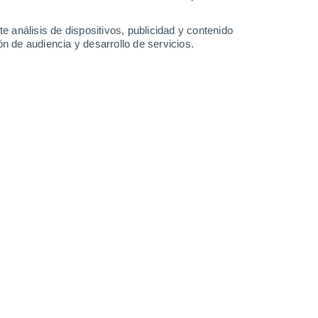
Domingo
9
e análisis de dispositivos, publicidad y contenido
n de audiencia y desarrollo de servicios.
n Vaerloese
16°
Neblina
02:00
Sensación T.
16°
15°
Neblina
05:00
Sensación T.
15°
15°
Neblina
08:00
Sensación T.
15°
15°
Neblina
11:00
Sensación T.
15°