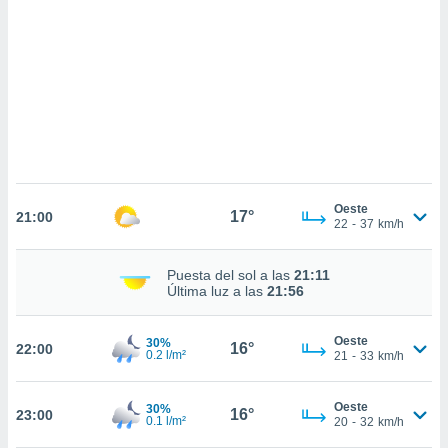
sultar más
 en nuestra
 Cookies
y
ualquier
ento
 botón
ación de
kies
 disponible
e nuestra
Oeste
17°
.
21:00
22
-
37
km/h
IVAMENTE,
Puesta del sol a las
21:11
Última luz a las
21:56
as
 a cookies
Oeste
30%
16°
22:00
0.2 l/m²
21
-
33
km/h
 no aceptar
ón de
uedes
Oeste
30%
16°
23:00
uestro sitio
0.1 l/m²
20
-
32
km/h
.com. En