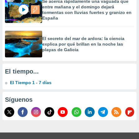
Se acerca rápidamente una vaguada que
 la
entre mañana y el domingo dejará
tormentas con lluvias fuertes y granizo en
da, crear un
España
personalizar
o, uso de
a la
El secreto del mar de ardora: la ciencia
e contenido
explica por qué brillan en la noche las
do, medir el
playas de Galicia
 de la
medir el
 del
 comprender
El tiempo...
 través de
s o a través
El Tiempo 1 - 7 días
nación de
edentes de
fuentes,
Síguenos
y mejora de
os, uso de
ados con el
 seleccionar
o.
calización