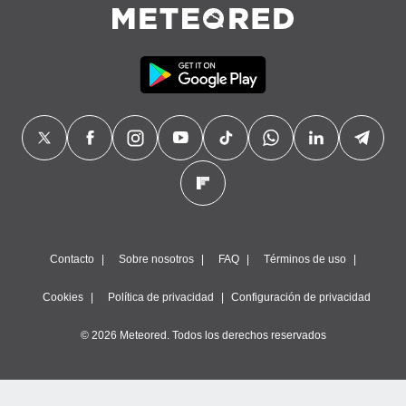
precisa e
ión mediante
, publicidad
dos,
 publicidad
,
ón de
 desarrollo
s.
tros 1199
ios
Contacto
Sobre nosotros
FAQ
Términos de uso
Cookies
Política de privacidad
Configuración de privacidad
© 2026 Meteored. Todos los derechos reservados