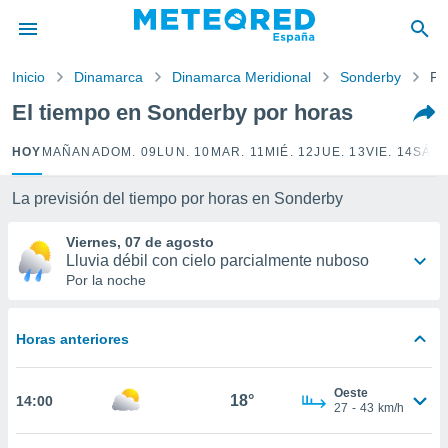
privacidad
o de
Inicio
Dinamarca
Dinamarca Meridional
Sonderby
Po
tiempo.com)
borado por
El tiempo en Sonderby por horas
es para
ue la
HOY
MAÑANA
DOM. 09
LUN. 10
MAR. 11
MIÉ. 12
JUE. 13
VIE. 14
SÁB.
 que se
e calidad.
eder a este
La previsión del tiempo por horas en Sonderby
ediante las
opciones:
Viernes, 07 de agosto
Lluvia débil con cielo parcialmente nuboso
ookies y
Por la noche
e forma
Horas anteriores
d digital
ada, basada
mación
Oeste
ediante
18°
14:00
27
-
43
km/h
ecnologías
nos permite