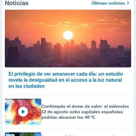
Noticias
Últimas noticias
er momento
ic en
o en
 Cookies
en
eb.
y
socios
el
to de
El privilegio de ver amanecer cada día: un estudio
revela la desigualdad en el acceso a la luz natural
la
en las ciudades
 en un
 y/o acceder
 de datos
ara
Confirmado el domo de calor: el miércoles
 anuncios
12 de agosto ocho capitales españolas
ar perfiles
podrían alcanzar los 40 ºC
idad
a, utilizar
a