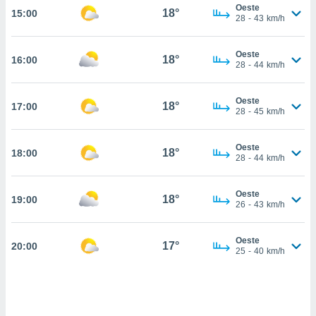
estra
Oeste
18°
15:00
ara seguir
28
-
43
km/h
e contenido
stándares
ACEPTAR
Oeste
sin coste.
18°
16:00
Y
28
-
44
km/h
CONTINUAR
 botón
continuar",
Oeste
18°
17:00
der a la
CONFIGURACIÓN
28
-
45
km/h
ndo la
 de todas
, ya sean
Oeste
18°
18:00
28
-
44
km/h
de nuestros
 nos
Oeste
18°
19:00
 y análisis
26
-
43
km/h
tamiento en
b, así como
un perfil
Oeste
17°
20:00
25
-
40
km/h
para
ublicidad y
do en
 mismo.