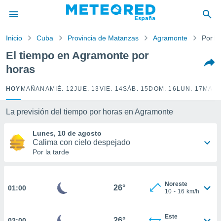
privacidad
o de
Inicio
Cuba
Provincia de Matanzas
Agramonte
Por h
tiempo.com)
borado por
El tiempo en Agramonte por
es para
horas
ue la
 que se
e calidad.
HOY
MAÑANA
MIÉ. 12
JUE. 13
VIE. 14
SÁB. 15
DOM. 16
LUN. 17
MAR.
eder a este
ediante las
La previsión del tiempo por horas en Agramonte
opciones:
Lunes, 10 de agosto
ookies y
Calima con cielo despejado
e forma
Por la tarde
d digital
ada, basada
Noreste
mación
26°
01:00
10
-
16
km/h
ediante
ecnologías
nos permite
Este
26°
02:00