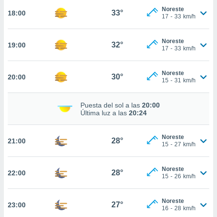
Noreste
33°
nto,
18:00
17
-
33
km/h
cios
kies,
Noreste
32°
19:00
17
-
33
km/h
ores únicos
as similares
nar,
Noreste
30°
20:00
rocesar
15
-
31
km/h
onales como
 este sitio
recciones IP
Puesta del sol a las
20:00
Última luz a las
20:24
ficadores de
 posible
s
Noreste
28°
21:00
 traten tus
15
-
27
km/h
nales en
 interés
go a lo que
Noreste
28°
22:00
15
-
26
km/h
nerte. Para
retirar su
ento u
Noreste
27°
23:00
16
-
28
km/h
 de datos