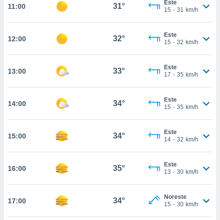
Este
te
31°
11:00
15
-
31
km/h
 de que
talarán
e sean
Este
32°
12:00
para
15
-
32
km/h
a
por el sitio
Este
o se
33°
13:00
17
-
35
km/h
cookies para
nto ni para
Este
34°
14:00
licidad o
15
-
35
km/h
ado, aunque
Este
sualizar
34°
15:00
14
-
32
km/h
general no
ada. Puedes
 instalación
Este
35°
16:00
y acceder a
13
-
30
km/h
io web a
ste abono
Noreste
 botón
34°
17:00
15
-
30
km/h
.