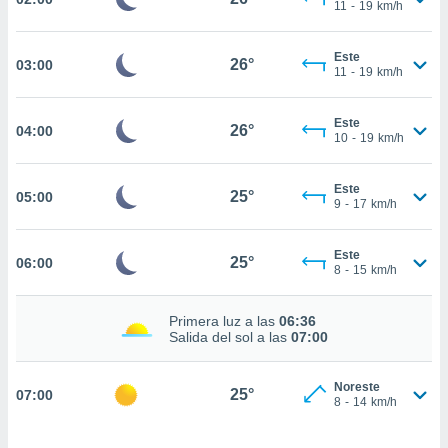
estra
11
-
19
km/h
ara seguir
e contenido
Este
stándares
26°
03:00
ACEPTAR
11
-
19
km/h
sin coste.
Y
CONTINUAR
 botón
Este
26°
04:00
continuar",
10
-
19
km/h
der a la
CONFIGURACIÓN
ndo la
 de todas
Este
25°
05:00
9
-
17
km/h
, ya sean
de nuestros
 nos
Este
25°
06:00
8
-
15
km/h
 y análisis
tamiento en
Primera luz a las
06:36
b, así como
Salida del sol a las
07:00
un perfil
para
ublicidad y
Noreste
25°
07:00
8
-
14
km/h
do en
 mismo.