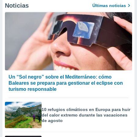
precisa e
Noticias
Últimas noticias
ión mediante
, publicidad
dos,
 publicidad
,
ón de
 desarrollo
s.
tros 1199
Un “Sol negro” sobre el Mediterráneo: cómo
ios
Baleares se prepara para gestionar el eclipse con
turismo responsable
10 refugios climáticos en Europa para huir
del calor extremo durante las vacaciones
de agosto