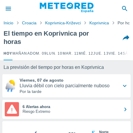
privacidad
o de
Inicio
Croacia
Koprivnica-Križevci
Koprivnica
Por hor
tiempo.com)
borado por
El tiempo en Koprivnica por
es para
horas
ue la
 que se
e calidad.
HOY
MAÑANA
DOM. 09
LUN. 10
MAR. 11
MIÉ. 12
JUE. 13
VIE. 14
SÁB.
eder a este
ediante las
La previsión del tiempo por horas en Koprivnica
opciones:
Viernes, 07 de agosto
ookies y
Lluvia débil con cielo parcialmente nuboso
e forma
Por la tarde
d digital
ada, basada
6 Alertas ahora
Riesgo Extremo
mación
ediante
ecnologías
nos permite
Norte