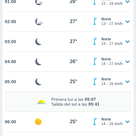
28°
01:00
estra
15
-
28
km/h
ara seguir
e contenido
stándares
Norte
27°
02:00
ACEPTAR
13
-
27
km/h
sin coste.
Y
CONTINUAR
 botón
Norte
continuar",
27°
03:00
14
-
27
km/h
der a la
CONFIGURACIÓN
ndo la
 de todas
Norte
26°
04:00
, ya sean
14
-
27
km/h
de nuestros
 nos
Norte
25°
05:00
14
-
26
km/h
 y análisis
tamiento en
b, así como
Primera luz a las
05:07
un perfil
Salida del sol a las
05:41
para
ublicidad y
Norte
25°
06:00
14
-
26
km/h
do en
 mismo.