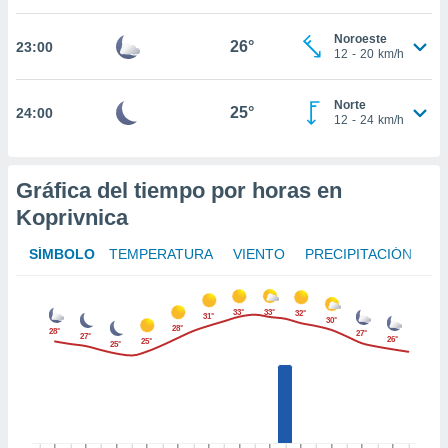
er momento
ic en
Noroeste
26°
23:00
o en
12
-
20
km/h
 Cookies
en
Norte
eb.
25°
24:00
12
-
24
km/h
y
socios
Gráfica del tiempo por horas en
el
Koprivnica
to de
SÍMBOLO
TEMPERATURA
VIENTO
PRECIPITACIÓN
la
 en un
 y/o acceder
33°
33°
32°
31°
30°
 de datos
28°
28°
27°
27°
26°
25°
ara
25°
 anuncios
ar perfiles
idad
a, utilizar
a