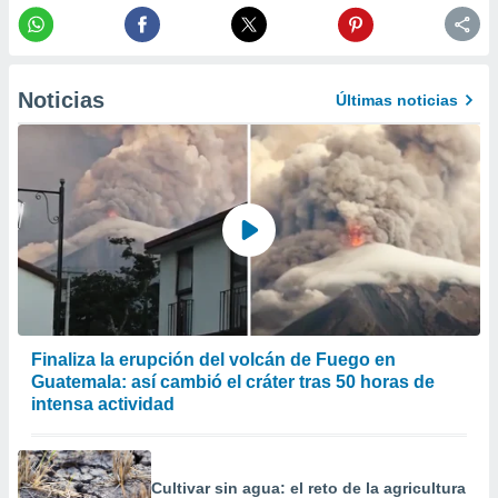
precisa e
ión mediante
, publicidad
Noticias
Últimas noticias
dos,
 publicidad
,
ón de
 desarrollo
s.
tros 1199
ios
Finaliza la erupción del volcán de Fuego en
Guatemala: así cambió el cráter tras 50 horas de
intensa actividad
Cultivar sin agua: el reto de la agricultura