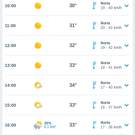
te
Norte
30°
10:00
 de que
19
-
40
km/h
talarán
e sean
Norte
para
31°
11:00
20
-
42
km/h
a
por el sitio
o se
Norte
32°
12:00
cookies para
19
-
42
km/h
nto ni para
Norte
licidad o
33°
13:00
18
-
41
km/h
ado, aunque
sualizar
Norte
34°
14:00
17
-
40
km/h
general no
ada. Puedes
 instalación
Norte
33°
y acceder a
15:00
16
-
37
km/h
io web a
ste abono
 botón
Norte
30%
33°
16:00
0.1 l/m²
17
-
36
km/h
.