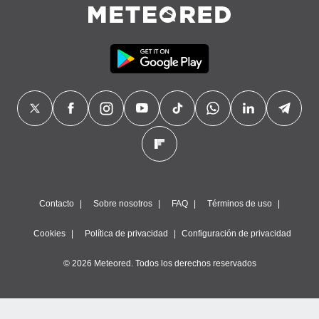
precisa e
ión mediante
, publicidad
dos,
 publicidad
,
ón de
 desarrollo
s.
tros 1199
ios
Contacto
Sobre nosotros
FAQ
Términos de uso
Cookies
Política de privacidad
Configuración de privacidad
© 2026 Meteored. Todos los derechos reservados