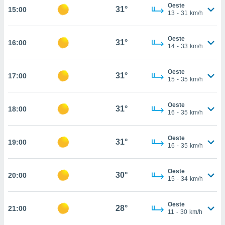
estra
Oeste
31°
15:00
ara seguir
13
-
31
km/h
e contenido
stándares
ACEPTAR
Oeste
sin coste.
31°
16:00
Y
14
-
33
km/h
CONTINUAR
 botón
continuar",
Oeste
31°
17:00
der a la
CONFIGURACIÓN
15
-
35
km/h
ndo la
 de todas
, ya sean
Oeste
31°
18:00
16
-
35
km/h
de nuestros
 nos
Oeste
31°
19:00
 y análisis
16
-
35
km/h
tamiento en
b, así como
un perfil
Oeste
30°
20:00
15
-
34
km/h
para
ublicidad y
Oeste
28°
21:00
do en
11
-
30
km/h
 mismo.