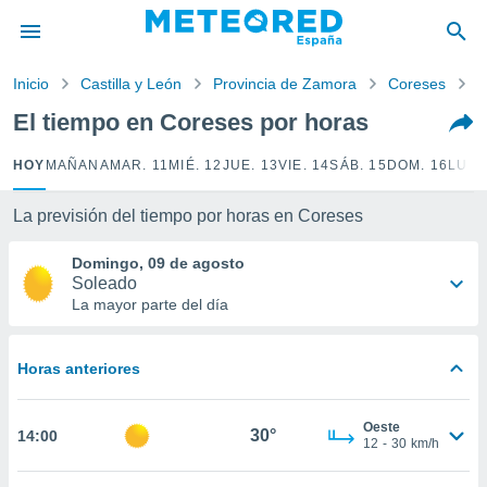
privacidad
o de
Inicio
Castilla y León
Provincia de Zamora
Coreses
P
tiempo.com)
borado por
El tiempo en Coreses por horas
es para
ue la
HOY
MAÑANA
MAR. 11
MIÉ. 12
JUE. 13
VIE. 14
SÁB. 15
DOM. 16
LUN.
 que se
e calidad.
eder a este
La previsión del tiempo por horas en Coreses
ediante las
opciones:
Domingo, 09 de agosto
Soleado
ookies y
La mayor parte del día
e forma
Horas anteriores
d digital
ada, basada
mación
Oeste
ediante
30°
14:00
12
-
30
km/h
ecnologías
nos permite