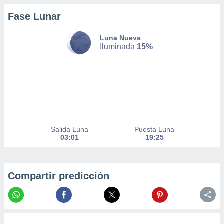
nto,
Fase Lunar
cios
Luna Nueva
kies,
Iluminada
15%
ores únicos
as similares
nar,
rocesar
onales como
 este sitio
recciones IP
ficadores de
 posible
Salida Luna
Puesta Luna
s
03:01
19:25
 traten tus
nales en
 interés
go a lo que
Compartir predicción
nerte. Para
retirar su
ento u
 de datos