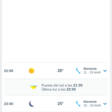
sultar más
 en nuestra
 Cookies
y
ualquier
ento
 botón
ación de
kies
 disponible
e nuestra
.
IVAMENTE,
Noroeste
26°
22:00
11
-
20
km/h
as
 a cookies
Puesta del sol a las
21:30
Última luz a las
22:00
 no aceptar
ón de
uedes
Noroeste
25°
23:00
uestro sitio
10
-
20
km/h
.com. En