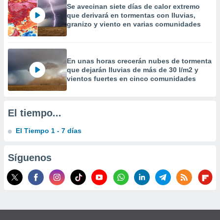
 la
Se avecinan siete días de calor extremo
que derivará en tormentas con lluvias,
granizo y viento en varias comunidades
da, crear un
personalizar
o, uso de
a la
En unas horas crecerán nubes de tormenta
e contenido
que dejarán lluvias de más de 30 l/m2 y
do, medir el
vientos fuertes en cinco comunidades
 de la
medir el
 del
 comprender
El tiempo...
 través de
s o a través
El Tiempo 1 - 7 días
nación de
edentes de
fuentes,
Síguenos
y mejora de
os, uso de
ados con el
 seleccionar
o.
calización