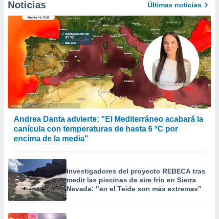
Noticias
Últimas noticias
er momento
ic en
o en
 Cookies
en
eb.
y
socios
el
to de
Andrea Danta advierte: "El Mediterráneo acabará la
canícula con temperaturas de hasta 6 ºC por
la
encima de la media"
 en un
 y/o acceder
 de datos
ara
Investigadores del proyecto REBECA tras
 anuncios
medir las piscinas de aire frío en Sierra
ar perfiles
Nevada: "en el Teide son más extremas"
idad
a, utilizar
a