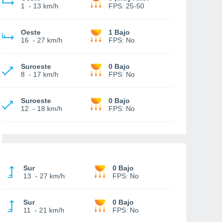
1
-
13 km/h
FPS:
25-50
Oeste
1 Bajo
16
-
27 km/h
FPS:
No
Suroeste
0 Bajo
8
-
17 km/h
FPS:
No
Suroeste
0 Bajo
12
-
18 km/h
FPS:
No
Sur
0 Bajo
13
-
27 km/h
FPS:
No
Sur
0 Bajo
11
-
21 km/h
FPS:
No