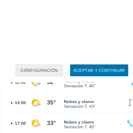
26°
Parcialmente nuboso
02:00
Sensación T.
27°
25°
Nubes y claros
05:00
Sensación T.
26°
28°
Nubes y claros
08:00
Sensación T.
32°
CONFIGURACIÓN
ACEPTAR Y CONTINUAR
32°
Nubes y claros
11:00
Sensación T.
40°
35°
Nubes y claros
14:00
Sensación T.
43°
33°
Nubes y claros
17:00
Sensación T.
40°