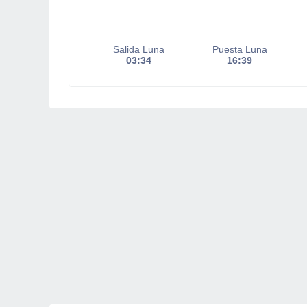
Salida Luna
Puesta Luna
03:34
16:39