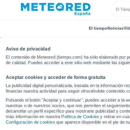
El tiempo
Noticias
Ví
Aviso de privacidad
El contenido de Meteored (tiempo.com) ha sido elaborado por pr
de calidad. Puedes acceder a este sitio web mediante las sigui
Aceptar cookies y acceder de forma gratuita
Inicio
Colombia
Departamento de Sucre
Sucre
La publicidad digital personalizada, basada en la información r
financiar nuestra actividad para seguir ofreciéndote contenido c
El tiempo en Sucre (Su
Pulsando el botón "Aceptar y continuar", puedes acceder a la w
nuestras o de nuestros socios, que nos permiten el seguimiento
desarrollar un perfil específico para mostrarte publicidad y co
El Tiempo 1 - 7 días
Por horas
más información en nuestra
Política de Cookies
y retirar en cu
Configuración de cookies
que aparece disponible en el pie de n