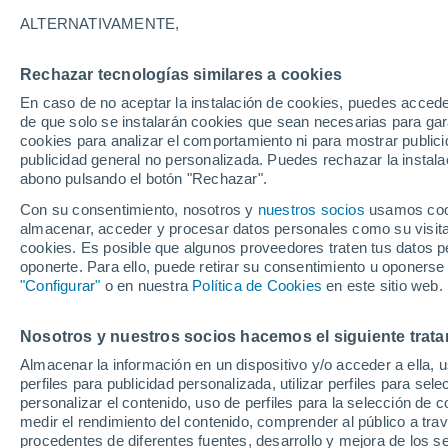
Gráfica del tiempo por horas en 
ALTERNATIVAMENTE,
SÍMBOLO
TEMPERATURA
Rechazar tecnologías similares a cookies
En caso de no aceptar la instalación de cookies, puedes acced
00
03
06
09
12
15
18
21
00
03
06
09
de que solo se instalarán cookies que sean necesarias para garan
cookies para analizar el comportamiento ni para mostrar publici
publicidad general no personalizada. Puedes rechazar la instala
abono pulsando el botón "Rechazar".
36°
Con su consentimiento, nosotros y
nuestros socios
usamos cooki
33°
33°
almacenar, acceder y procesar datos personales como su visita e
cookies. Es posible que algunos proveedores traten tus datos pe
30°
oponerte. Para ello, puede retirar su consentimiento u oponerse
29°
28°
"Configurar"
o en nuestra
Política de Cookies
en este sitio web.
27°
27°
26°
25°
25°
Nosotros y nuestros socios hacemos el siguiente trata
Almacenar la información en un dispositivo y/o acceder a ella, 
perfiles para publicidad personalizada, utilizar perfiles para sele
personalizar el contenido, uso de perfiles para la selección de c
medir el rendimiento del contenido, comprender al público a tra
0.2
procedentes de diferentes fuentes, desarrollo y mejora de los se