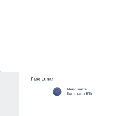
LUNES, 10 DE AGOSTO
La mayor parte del día
Nubes y claros
Salida del sol a las
05:50
Puesta del sol a las
18:17
Primera luz a las
05:29
Última luz a las
18:39
Fase Lunar
Menguante
Iluminada
6%