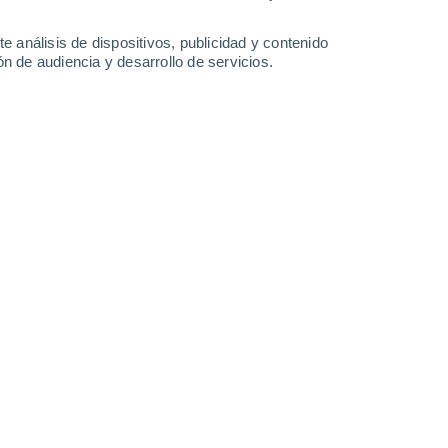
Lunes
10
e análisis de dispositivos, publicidad y contenido
n de audiencia y desarrollo de servicios.
n Sucre
27°
Nubes y claros
02:00
Sensación T.
32°
26°
Nubes y claros
05:00
Sensación T.
29°
29°
Nubes y claros
08:00
Sensación T.
35°
33°
Soleado
11:00
Sensación T.
39°