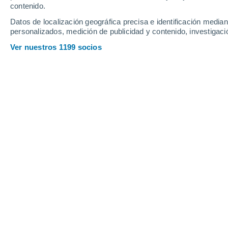
Sábado
8
Domingo
9
contenido.
Datos de localización geográfica precisa e identificación mediant
personalizados, medición de publicidad y contenido, investigació
Ver nuestros 1199 socios
La previsión del tiempo por horas e
SÁBADO, 08 DE AGOSTO
Por la noche
Lluvia débil con cielo
parcialmente nuboso
Salida del sol a las
05:50
Puesta del sol a las
18:18
Primera luz a las
05:28
Última luz a las
18:39
Fase Lunar