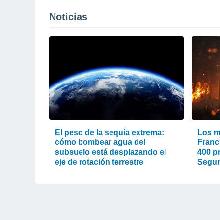
Noticias
El peso de la sequía extrema:
Los m
cómo bombear agua del
Franc
subsuelo está desplazando el
400 pr
eje de rotación terrestre
Segun