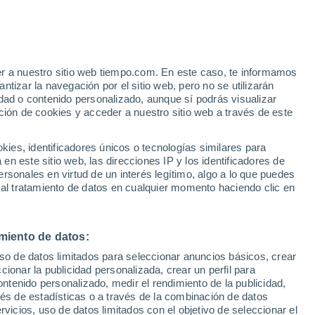
Sucre
VIENTO
PRECIPITACIÓN
er a nuestro sitio web tiempo.com. En este caso, te informamos
12
15
18
21
00
03
06
09
12
15
18
21
00
tizar la navegación por el sitio web, pero no se utilizarán
dad o contenido personalizado, aunque sí podrás visualizar
ción de cookies y acceder a nuestro sitio web a través de este
35°
es, identificadores únicos o tecnologías similares para
33°
33°
33°
n este sitio web, las direcciones IP y los identificadores de
32°
32°
rsonales en virtud de un interés legítimo, algo a lo que puedes
30°
 al tratamiento de datos en cualquier momento haciendo clic en
28°
28°
28°
26°
26°
25°
miento de datos:
uso de datos limitados para seleccionar anuncios básicos, crear
1.8
ccionar la publicidad personalizada, crear un perfil para
ontenido personalizado, medir el rendimiento de la publicidad,
vés de estadísticas o a través de la combinación de datos
0.4
0.4
0.2
rvicios, uso de datos limitados con el objetivo de seleccionar el