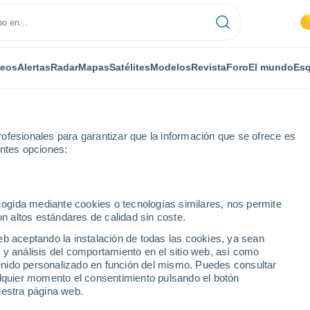
deos
Alertas
Radar
Mapas
Satélites
Modelos
Revista
Foro
El mundo
Esq
ofesionales para garantizar que la información que se ofrece es
entes opciones:
Por horas
ecogida mediante cookies o tecnologías similares, nos permite
on altos estándares de calidad sin coste.
cre) por horas
eb aceptando la instalación de todas las cookies, ya sean
 y análisis del comportamiento en el sitio web, así como
ntenido personalizado en función del mismo. Puedes consultar
alquier momento el consentimiento pulsando el botón
uestra página web.