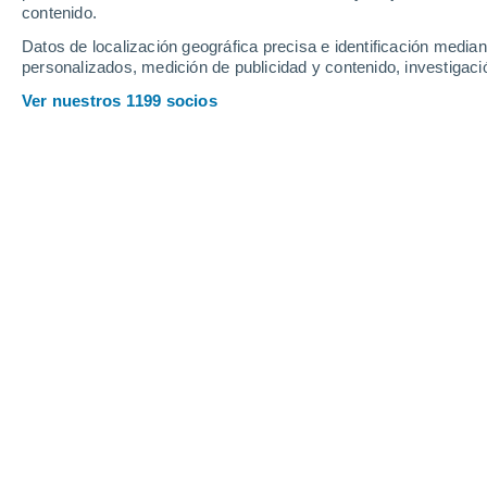
0.8
0.8
contenido.
0.3
0.3
Datos de localización geográfica precisa e identificación mediant
Domingo
9
Lunes
10
personalizados, medición de publicidad y contenido, investigació
Ver nuestros 1199 socios
La previsión del tiempo por horas 
DOMINGO, 09 DE AGOSTO
Por la mañana
Lluvia débil con cielo
parcialmente nuboso
Salida del sol a las
05:52
Puesta del sol a las
18:10
Primera luz a las
05:30
Última luz a las
18:32