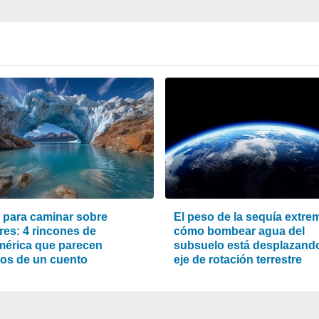
s para caminar sobre
El peso de la sequía extre
res: 4 rincones de
cómo bombear agua del
érica que parecen
subsuelo está desplazando
os de un cuento
eje de rotación terrestre