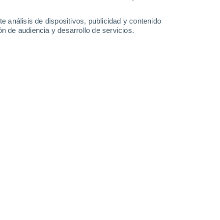
0.3
0.2
e análisis de dispositivos, publicidad y contenido
Martes
11
n de audiencia y desarrollo de servicios.
en San Cayetano
8°
Parcialmente nuboso
02:00
Sensación T.
7°
7°
Cubierto
05:00
Sensación T.
6°
30%
10°
Lluvia débil
08:00
0.3 l/m²
Sensación T.
10°
60%
14°
Lluvia débil
11:00
0.8 l/m²
Sensación T.
14°