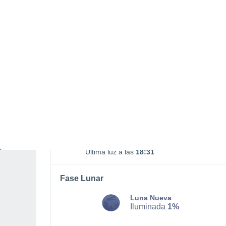
MARTES, 11 DE AGOSTO
Por la mañana
Lluvia débil con cielo
parcialmente nuboso
Salida del sol a las
05:52
Puesta del sol a las
18:10
Primera luz a las
05:30
Última luz a las
18:31
Fase Lunar
Luna Nueva
Iluminada
1%