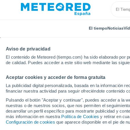
El tiempo
Noticias
Ví
Aviso de privacidad
El contenido de Meteored (tiempo.com) ha sido elaborado por pr
de calidad. Puedes acceder a este sitio web mediante las sigui
Aceptar cookies y acceder de forma gratuita
Inicio
Colombia
Cundinamarca
San Cayetano
La publicidad digital personalizada, basada en la información r
financiar nuestra actividad para seguir ofreciéndote contenido c
El tiempo en San Cay
Pulsando el botón "Aceptar y continuar", puedes acceder a la w
por horas
nuestras o de nuestros socios, que nos permiten el seguimiento
desarrollar un perfil específico para mostrarte publicidad y co
más información en nuestra
Política de Cookies
y retirar en cu
Configuración de cookies
que aparece disponible en el pie de n
El Tiempo 1 - 7 días
Por horas