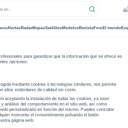
deos
Alertas
Radar
Mapas
Satélites
Modelos
Revista
Foro
El mundo
Esq
ofesionales para garantizar que la información que se ofrece es
entes opciones:
Por horas
ecogida mediante cookies o tecnologías similares, nos permite
on altos estándares de calidad sin coste.
etano (Cundinamarca)
eb aceptando la instalación de todas las cookies, ya sean
 y análisis del comportamiento en el sitio web, así como
ntenido personalizado en función del mismo. Puedes consultar
alquier momento el consentimiento pulsando el botón
uestra página web.