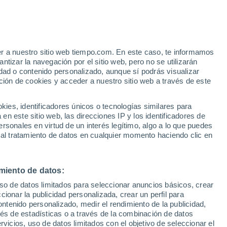
San Cayetano
er a nuestro sitio web tiempo.com. En este caso, te informamos
VIENTO
PRECIPITACIÓN
tizar la navegación por el sitio web, pero no se utilizarán
dad o contenido personalizado, aunque sí podrás visualizar
12
15
18
21
00
03
06
09
12
15
18
21
00
ción de cookies y acceder a nuestro sitio web a través de este
es, identificadores únicos o tecnologías similares para
n este sitio web, las direcciones IP y los identificadores de
15°
rsonales en virtud de un interés legítimo, algo a lo que puedes
15°
14°
14°
 al tratamiento de datos en cualquier momento haciendo clic en
12°
12°
10°
miento de datos:
8°
8°
uso de datos limitados para seleccionar anuncios básicos, crear
7°
7°
6°
ccionar la publicidad personalizada, crear un perfil para
5°
ontenido personalizado, medir el rendimiento de la publicidad,
vés de estadísticas o a través de la combinación de datos
rvicios, uso de datos limitados con el objetivo de seleccionar el