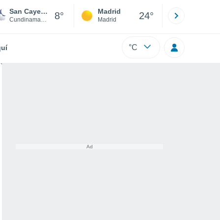
San Cayetano
Madrid
Barcelona
8°
24°
Cundinamarca
Madrid
Barcelona
°C
uí