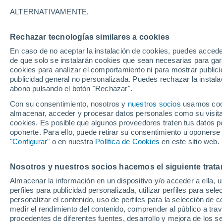
ALTERNATIVAMENTE,
Gráfica del tiempo por horas en 
Rechazar tecnologías similares a cookies
En caso de no aceptar la instalación de cookies, puedes acced
SÍMBOLO
TEMPERATURA
de que solo se instalarán cookies que sean necesarias para garan
cookies para analizar el comportamiento ni para mostrar publici
00
03
06
09
12
15
18
21
00
03
06
09
publicidad general no personalizada. Puedes rechazar la instala
abono pulsando el botón "Rechazar".
Con su consentimiento, nosotros y
nuestros socios
usamos cooki
almacenar, acceder y procesar datos personales como su visita e
15°
cookies. Es posible que algunos proveedores traten tus datos pe
14°
oponerte. Para ello, puede retirar su consentimiento u oponerse
12°
"Configurar"
o en nuestra
Política de Cookies
en este sitio web.
10°
10°
Nosotros y nuestros socios hacemos el siguiente trata
9°
8°
Almacenar la información en un dispositivo y/o acceder a ella, 
7°
7°
7°
perfiles para publicidad personalizada, utilizar perfiles para sele
6°
personalizar el contenido, uso de perfiles para la selección de c
medir el rendimiento del contenido, comprender al público a tra
procedentes de diferentes fuentes, desarrollo y mejora de los se