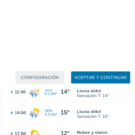
6°
Nubes y claros
02:00
Sensación T.
5°
5°
Parcialmente nuboso
05:00
Sensación T.
3°
10°
Parcialmente nuboso
08:00
Sensación T.
7°
CONFIGURACIÓN
ACEPTAR Y CONTINUAR
40%
14°
Lluvia débil
11:00
0.2 l/m²
Sensación T.
14°
40%
15°
Lluvia débil
14:00
0.3 l/m²
Sensación T.
15°
12°
Nubes y claros
17:00