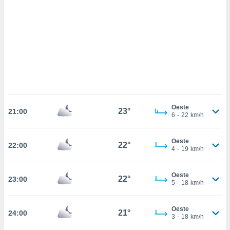
sultar más
 en nuestra
 Cookies
y
ualquier
ento
 botón
ación de
kies
 disponible
e nuestra
Oeste
23°
.
21:00
6
-
22
km/h
IVAMENTE,
Oeste
22°
22:00
4
-
19
km/h
as
 a cookies
Oeste
22°
23:00
5
-
18
km/h
 no aceptar
ón de
uedes
Oeste
21°
24:00
uestro sitio
3
-
18
km/h
.com. En