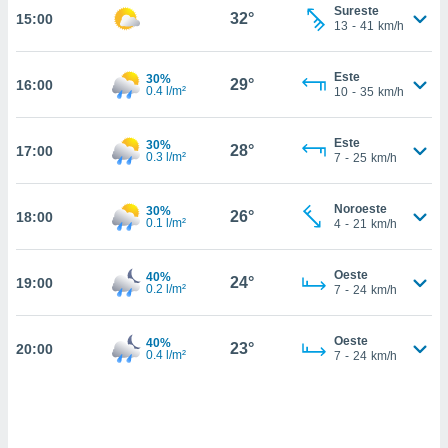
estra
Sureste
32°
15:00
ara seguir
13
-
41
km/h
e contenido
stándares
ACEPTAR
Este
30%
sin coste.
29°
16:00
Y
0.4 l/m²
10
-
35
km/h
CONTINUAR
 botón
continuar",
Este
30%
28°
17:00
der a la
0.3 l/m²
CONFIGURACIÓN
7
-
25
km/h
ndo la
 de todas
, ya sean
Noroeste
30%
26°
18:00
0.1 l/m²
4
-
21
km/h
de nuestros
 nos
Oeste
40%
24°
19:00
 y análisis
0.2 l/m²
7
-
24
km/h
tamiento en
b, así como
un perfil
Oeste
40%
23°
20:00
0.4 l/m²
7
-
24
km/h
para
ublicidad y
do en
 mismo.