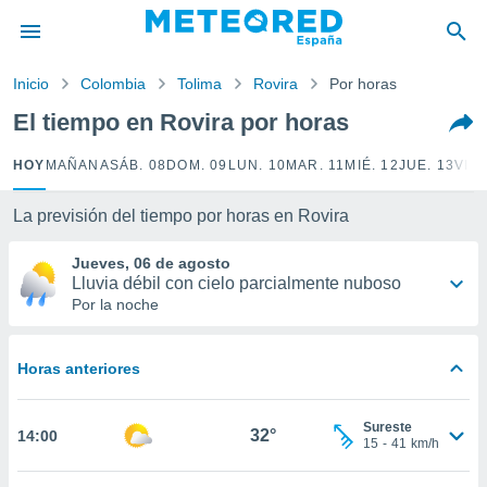
privacidad
o de
Inicio
Colombia
Tolima
Rovira
Por horas
tiempo.com)
borado por
El tiempo en Rovira por horas
es para
ue la
HOY
MAÑANA
SÁB. 08
DOM. 09
LUN. 10
MAR. 11
MIÉ. 12
JUE. 13
VIE.
 que se
e calidad.
eder a este
La previsión del tiempo por horas en Rovira
ediante las
opciones:
Jueves, 06 de agosto
Lluvia débil con cielo parcialmente nuboso
ookies y
Por la noche
e forma
Horas anteriores
d digital
ada, basada
mación
Sureste
ediante
32°
14:00
15
-
41
km/h
ecnologías
nos permite