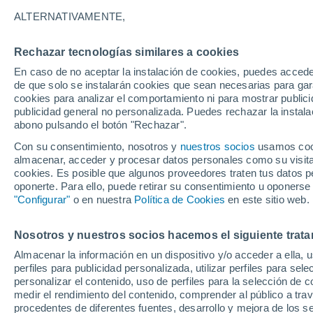
Gráfica del tiempo por horas en 
ALTERNATIVAMENTE,
SÍMBOLO
TEMPERATURA
Rechazar tecnologías similares a cookies
En caso de no aceptar la instalación de cookies, puedes acced
00
03
06
09
12
15
18
21
00
03
06
09
de que solo se instalarán cookies que sean necesarias para garan
cookies para analizar el comportamiento ni para mostrar publici
publicidad general no personalizada. Puedes rechazar la instala
abono pulsando el botón "Rechazar".
Con su consentimiento, nosotros y
nuestros socios
usamos cooki
33°
almacenar, acceder y procesar datos personales como su visita e
32°
31°
cookies. Es posible que algunos proveedores traten tus datos pe
oponerte. Para ello, puede retirar su consentimiento u oponerse
29°
"Configurar"
o en nuestra
Política de Cookies
en este sitio web.
25°
Nosotros y nuestros socios hacemos el siguiente trata
23°
22°
Almacenar la información en un dispositivo y/o acceder a ella, 
21°
21°
20°
20°
perfiles para publicidad personalizada, utilizar perfiles para sele
personalizar el contenido, uso de perfiles para la selección de c
medir el rendimiento del contenido, comprender al público a tra
procedentes de diferentes fuentes, desarrollo y mejora de los se