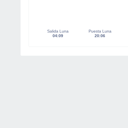
Salida Luna
Puesta Luna
04:09
20:06