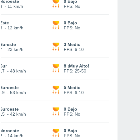
Noroeste
0 Bajo
3
-
11 km/h
FPS:
No
Este
0 Bajo
3
-
12 km/h
FPS:
No
Sureste
3 Medio
7
-
23 km/h
FPS:
6-10
Sur
8 ¡Muy Alto!
17
-
48 km/h
FPS:
25-50
Suroeste
5 Medio
19
-
53 km/h
FPS:
6-10
Suroeste
0 Bajo
15
-
42 km/h
FPS:
No
Noroeste
0 Bajo
2
-
14 km/h
FPS:
No