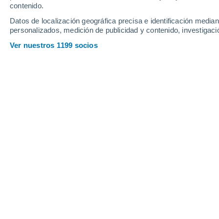
Sábado
8
Domingo
9
contenido.
Datos de localización geográfica precisa e identificación mediant
personalizados, medición de publicidad y contenido, investigació
Ver nuestros 1199 socios
La previsión del tiempo por horas 
SÁBADO, 08 DE AGOSTO
1 Alerta ahora
Riesgo Moderado
Por la noche
Calima con cielo despejado
Salida del sol a las
07:19
Puesta del sol a las
21:23
Primera luz a las
06:49
Última luz a las
21:53