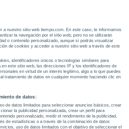
Collado Mediano
VIENTO
PRECIPITACIÓN
er a nuestro sitio web tiempo.com. En este caso, te informamos
12
15
18
21
00
03
06
09
12
15
18
21
00
tizar la navegación por el sitio web, pero no se utilizarán
dad o contenido personalizado, aunque sí podrás visualizar
ción de cookies y acceder a nuestro sitio web a través de este
es, identificadores únicos o tecnologías similares para
n este sitio web, las direcciones IP y los identificadores de
32°
32°
31°
rsonales en virtud de un interés legítimo, algo a lo que puedes
31°
30°
29°
 al tratamiento de datos en cualquier momento haciendo clic en
28°
27°
24°
24°
miento de datos:
21°
uso de datos limitados para seleccionar anuncios básicos, crear
21°
20°
ccionar la publicidad personalizada, crear un perfil para
ontenido personalizado, medir el rendimiento de la publicidad,
vés de estadísticas o a través de la combinación de datos
rvicios, uso de datos limitados con el objetivo de seleccionar el