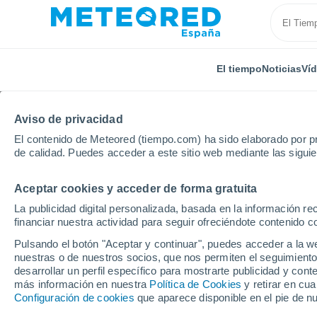
El tiempo
Noticias
Ví
Aviso de privacidad
El contenido de Meteored (tiempo.com) ha sido elaborado por pr
de calidad. Puedes acceder a este sitio web mediante las sigui
Aceptar cookies y acceder de forma gratuita
Inicio
Comunidad de Madrid
Collado Mediano
P
La publicidad digital personalizada, basada en la información r
financiar nuestra actividad para seguir ofreciéndote contenido c
El tiempo en Collado 
Pulsando el botón "Aceptar y continuar", puedes acceder a la w
nuestras o de nuestros socios, que nos permiten el seguimiento
desarrollar un perfil específico para mostrarte publicidad y co
El Tiempo 1 - 7 días
Por horas
más información en nuestra
Política de Cookies
y retirar en cu
Configuración de cookies
que aparece disponible en el pie de n