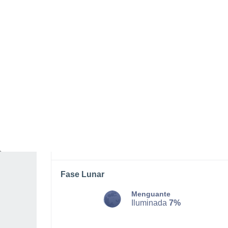
LUNES, 10 DE AGOSTO
La mayor parte del día
Soleado
Salida del sol a las
07:21
Puesta del sol a las
21:20
Primera luz a las
06:51
Última luz a las
21:50
Fase Lunar
Menguante
Iluminada
7%