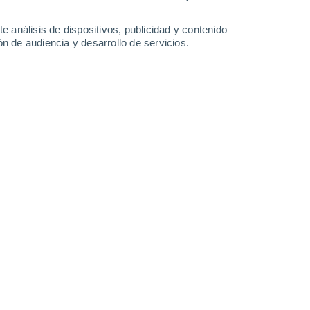
Lunes
10
e análisis de dispositivos, publicidad y contenido
n de audiencia y desarrollo de servicios.
en Collado Mediano
23°
Cielo despejado
02:00
Sensación T.
25°
20°
Cielo despejado
05:00
Sensación T.
20°
20°
Soleado
08:00
Sensación T.
20°
29°
Soleado
11:00
Sensación T.
27°