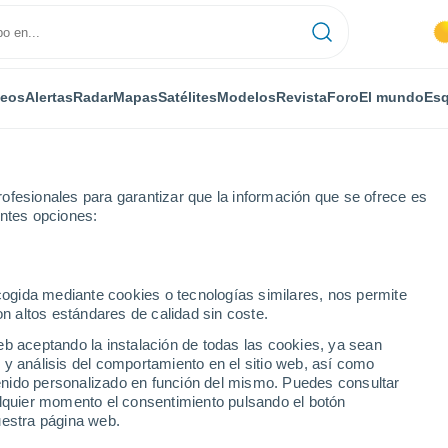
deos
Alertas
Radar
Mapas
Satélites
Modelos
Revista
Foro
El mundo
Esq
ofesionales para garantizar que la información que se ofrece es
entes opciones:
or horas
ecogida mediante cookies o tecnologías similares, nos permite
on altos estándares de calidad sin coste.
Mediano por horas
eb aceptando la instalación de todas las cookies, ya sean
 y análisis del comportamiento en el sitio web, así como
ntenido personalizado en función del mismo. Puedes consultar
alquier momento el consentimiento pulsando el botón
uestra página web.