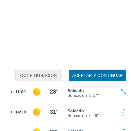
21°
Cielo despejado
02:00
Sensación T.
21°
20°
Cielo despejado
05:00
Sensación T.
20°
21°
Soleado
08:00
Sensación T.
21°
CONFIGURACIÓN
ACEPTAR Y CONTINUAR
28°
Soleado
11:00
Sensación T.
27°
31°
Soleado
14:00
Sensación T.
29°