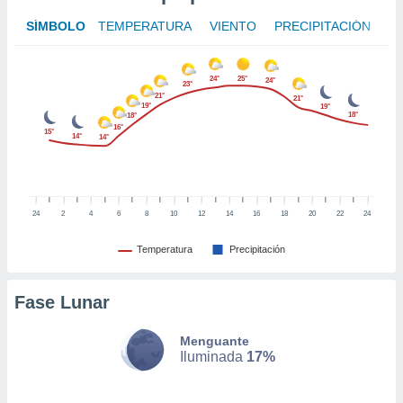
nto,
SÍMBOLO
TEMPERATURA
VIENTO
PRECIPITACIÓN
cios
kies,
24°
25°
24°
23°
ores únicos
21°
21°
19°
as similares
19°
18°
18°
nar,
16°
15°
14°
14°
rocesar
onales como
 este sitio
recciones IP
ficadores de
24
2
4
6
8
10
12
14
16
18
20
22
24
 posible
s
Temperatura
Precipitación
 traten tus
nales en
 interés
Fase Lunar
go a lo que
nerte. Para
Menguante
retirar su
Iluminada
17%
ento u
 de datos