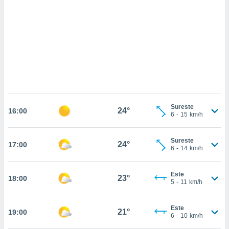
sultar más
 en nuestra
 Cookies
y
ualquier
ento
 botón
ación de
kies
 disponible
e nuestra
Sureste
24°
.
16:00
6
-
15
km/h
IVAMENTE,
Sureste
24°
17:00
6
-
14
km/h
as
 a cookies
Este
23°
18:00
5
-
11
km/h
 no aceptar
ón de
uedes
Este
21°
19:00
uestro sitio
6
-
10
km/h
.com. En