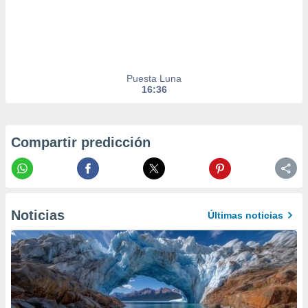
er momento
ic en
o en
 Cookies
en
eb.
Puesta Luna
16:36
y
socios
el
Compartir predicción
to de
la
 en un
 y/o acceder
Noticias
Últimas noticias
 de datos
ara
 anuncios
ar perfiles
idad
a, utilizar
a