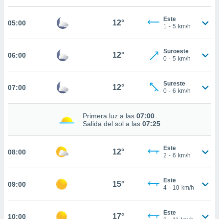
estra
ara seguir
Este
e contenido
12°
05:00
1
-
5
km/h
stándares
ACEPTAR
sin coste.
Y
Suroeste
CONTINUAR
12°
06:00
 botón
0
-
5
km/h
continuar",
der a la
CONFIGURACIÓN
ndo la
Sureste
12°
07:00
0
-
6
km/h
 de todas
, ya sean
de nuestros
Primera luz a las
07:00
 nos
Salida del sol a las
07:25
 y análisis
tamiento en
Este
12°
08:00
2
-
6
km/h
b, así como
un perfil
para
Este
15°
09:00
ublicidad y
4
-
10
km/h
do en
Este
 mismo.
17°
10:00