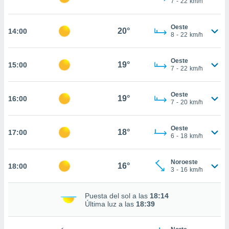
7
-
22
km/h
te
 de que
talarán
Oeste
20°
14:00
e sean
8
-
22
km/h
para
a
Oeste
por el sitio
19°
15:00
7
-
22
km/h
o se
cookies para
Oeste
19°
16:00
nto ni para
7
-
20
km/h
licidad o
Oeste
ado, aunque
18°
17:00
6
-
18
km/h
sualizar
general no
ada. Puedes
Noroeste
16°
18:00
 instalación
3
-
16
km/h
y acceder a
io web a
Puesta del sol a las
18:14
ste abono
Última luz a las
18:39
 botón
.