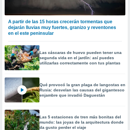
precisa e
ión mediante
, publicidad
A partir de las 15 horas crecerán tormentas que
dejarán lluvias muy fuertes, granizo y reventones
dos,
en el este peninsular
 publicidad
,
ón de
Las cáscaras de huevo pueden tener una
 desarrollo
segunda vida en el jardín: así puedes
s.
utilizarlas correctamente con tus plantas
tros 1199
ios
Qué provocó la gran plaga de langostas en
Rusia: desvelan las causas del gigantesco
enjambre que invadió Daguestán
Las 5 estaciones de tren más bonitas del
mundo: las joyas de la arquitectura donde
da gusto perder el viaje