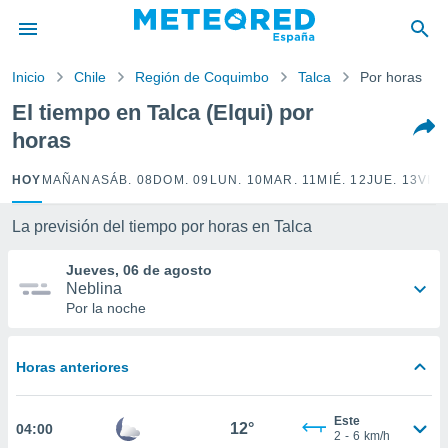
privacidad
o de
Inicio
Chile
Región de Coquimbo
Talca
Por horas
tiempo.com)
borado por
El tiempo en Talca (Elqui) por
es para
horas
ue la
 que se
e calidad.
HOY
MAÑANA
SÁB. 08
DOM. 09
LUN. 10
MAR. 11
MIÉ. 12
JUE. 13
VIE.
eder a este
ediante las
La previsión del tiempo por horas en Talca
opciones:
Jueves, 06 de agosto
ookies y
Neblina
e forma
Por la noche
d digital
ada, basada
Horas anteriores
mación
ediante
ecnologías
Este
12°
04:00
nos permite
2
-
6
km/h