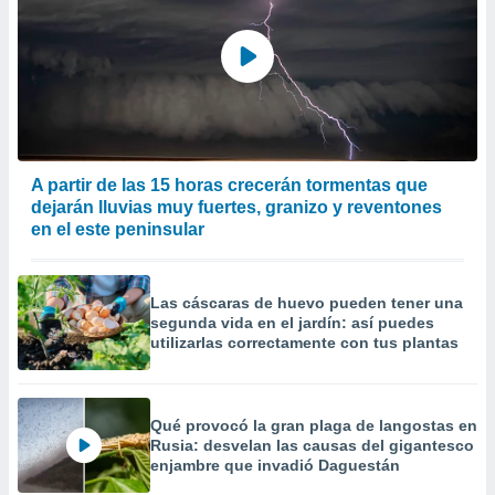
precisa e
ión mediante
, publicidad
dos,
 publicidad
,
ón de
A partir de las 15 horas crecerán tormentas que
 desarrollo
dejarán lluvias muy fuertes, granizo y reventones
s.
en el este peninsular
tros 1199
ios
Las cáscaras de huevo pueden tener una
segunda vida en el jardín: así puedes
utilizarlas correctamente con tus plantas
Qué provocó la gran plaga de langostas en
Rusia: desvelan las causas del gigantesco
enjambre que invadió Daguestán