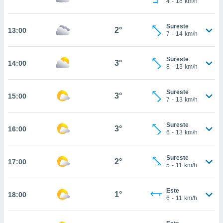
4
-
18
km/h
te
 de que
talarán
Sureste
2°
13:00
e sean
7
-
14
km/h
para
a
Sureste
por el sitio
3°
14:00
8
-
13
km/h
o se
cookies para
Sureste
3°
15:00
nto ni para
7
-
13
km/h
licidad o
Sureste
ado, aunque
3°
16:00
6
-
13
km/h
sualizar
general no
ada. Puedes
Sureste
2°
17:00
 instalación
5
-
11
km/h
y acceder a
io web a
Este
ste abono
1°
18:00
6
-
11
km/h
 botón
.