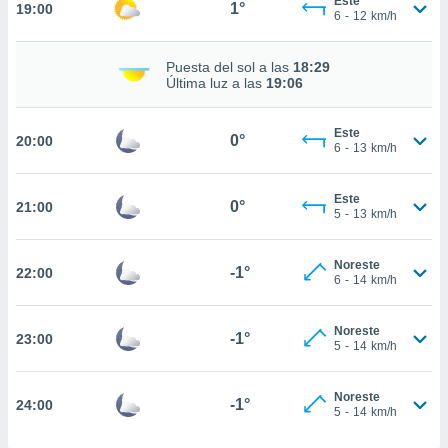
Este
1°
19:00
6
-
12
km/h
nto,
cios
Puesta del sol a las
18:29
Última luz a las
19:06
kies,
ores únicos
as similares
Este
0°
nar,
20:00
6
-
13
km/h
rocesar
onales como
 este sitio
Este
0°
21:00
5
-
13
km/h
recciones IP
ficadores de
 posible
Noreste
-1°
22:00
s
6
-
14
km/h
 traten tus
nales en
 interés
Noreste
-1°
23:00
5
-
14
km/h
go a lo que
nerte. Para
retirar su
Noreste
-1°
24:00
ento u
5
-
14
km/h
 de datos