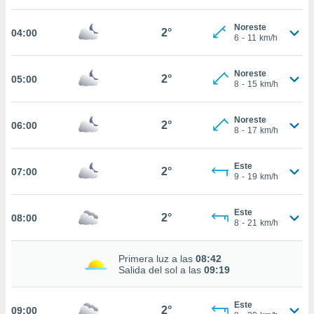
estra
ara seguir
Noreste
e contenido
2°
04:00
6
-
11
km/h
stándares
ACEPTAR
sin coste.
Y
Noreste
CONTINUAR
2°
05:00
 botón
8
-
15
km/h
continuar",
der a la
CONFIGURACIÓN
ndo la
Noreste
2°
06:00
8
-
17
km/h
 de todas
, ya sean
de nuestros
Este
2°
07:00
 nos
9
-
19
km/h
 y análisis
tamiento en
Este
2°
08:00
8
-
21
km/h
b, así como
un perfil
para
Primera luz a las
08:42
ublicidad y
Salida del sol a las
09:19
do en
Este
 mismo.
2°
09:00