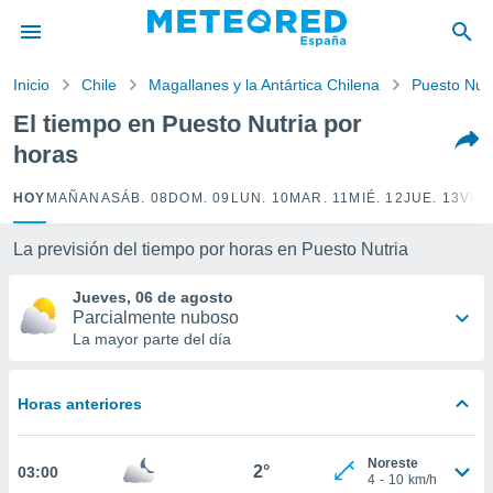
privacidad
o de
Inicio
Chile
Magallanes y la Antártica Chilena
Puesto Nutr
tiempo.com)
borado por
El tiempo en Puesto Nutria por
es para
horas
ue la
 que se
e calidad.
HOY
MAÑANA
SÁB. 08
DOM. 09
LUN. 10
MAR. 11
MIÉ. 12
JUE. 13
VIE.
eder a este
ediante las
La previsión del tiempo por horas en Puesto Nutria
opciones:
Jueves, 06 de agosto
ookies y
Parcialmente nuboso
e forma
La mayor parte del día
d digital
ada, basada
Horas anteriores
mación
ediante
ecnologías
Noreste
2°
03:00
nos permite
4
-
10
km/h