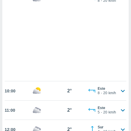
8
-
20
km/h
sultar más
 en nuestra
 Cookies
y
ualquier
ento
 botón
ación de
kies
 disponible
e nuestra
.
IVAMENTE,
Este
2°
10:00
as
8
-
20
km/h
 a cookies
 no aceptar
Este
2°
11:00
ón de
5
-
20
km/h
uedes
uestro sitio
.com. En
Sur
2°
12:00