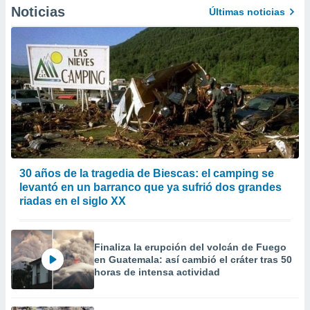
precisa e
Noticias
Últimas noticias
ión mediante
, publicidad
dos,
 publicidad
,
ón de
 desarrollo
s.
tros 1199
30 años de la tragedia de Biescas: el camping se
ios
levantó en un barranco que ya sufrió dos grandes
riadas en el siglo XX
Finaliza la erupción del volcán de Fuego
en Guatemala: así cambió el cráter tras 50
horas de intensa actividad