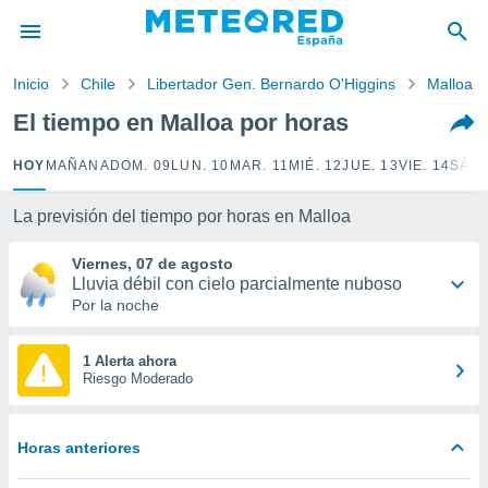
privacidad
o de
Inicio
Chile
Libertador Gen. Bernardo O'Higgins
Malloa
tiempo.com)
borado por
El tiempo en Malloa por horas
es para
ue la
HOY
MAÑANA
DOM. 09
LUN. 10
MAR. 11
MIÉ. 12
JUE. 13
VIE. 14
SÁB.
 que se
e calidad.
eder a este
La previsión del tiempo por horas en Malloa
ediante las
opciones:
Viernes, 07 de agosto
Lluvia débil con cielo parcialmente nuboso
ookies y
Por la noche
e forma
1 Alerta ahora
d digital
Riesgo Moderado
ada, basada
mación
ediante
Horas anteriores
ecnologías
nos permite