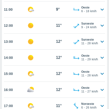
te
 de que
Oeste
9°
11:00
talarán
6
-
18
km/h
e sean
para
Suroeste
a
11°
12:00
9
-
24
km/h
por el sitio
o se
cookies para
Suroeste
12°
13:00
11
-
28
km/h
nto ni para
licidad o
Oeste
12°
14:00
11
-
29
km/h
ado, aunque
sualizar
general no
Oeste
12°
15:00
ada. Puedes
11
-
28
km/h
 instalación
y acceder a
Oeste
io web a
12°
16:00
11
-
27
km/h
ste abono
 botón
.
Noroeste
11°
17:00
6
-
26
km/h