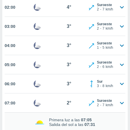
estra
Suroeste
4°
02:00
ara seguir
2
-
7
km/h
e contenido
stándares
ACEPTAR
sin coste.
Suroeste
3°
03:00
Y
2
-
7
km/h
CONTINUAR
 botón
continuar",
Suroeste
der a la
3°
04:00
CONFIGURACIÓN
1
-
5
km/h
ndo la
 de todas
, ya sean
Suroeste
3°
05:00
de nuestros
2
-
6
km/h
 nos
Sur
 y análisis
3°
06:00
3
-
8
km/h
tamiento en
b, así como
un perfil
Suroeste
2°
07:00
para
2
-
7
km/h
ublicidad y
Primera luz a las
07:05
do en
Salida del sol a las
07:31
 mismo.