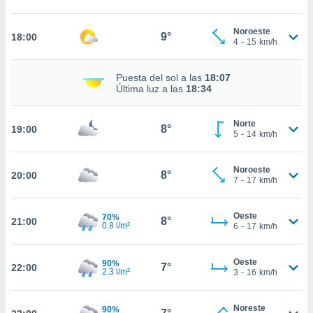
nto,
Noroeste
9°
18:00
4
-
15
km/h
cios
kies,
ores únicos
Puesta del sol a las
18:07
as similares
Última luz a las
18:34
nar,
rocesar
Norte
onales como
8°
19:00
5
-
14
km/h
 este sitio
recciones IP
ficadores de
Noroeste
8°
20:00
 posible
7
-
17
km/h
s
 traten tus
Oeste
nales en
70%
8°
21:00
0.8 l/m²
6
-
17
km/h
 interés
go a lo que
nerte. Para
Oeste
90%
7°
22:00
retirar su
2.3 l/m²
3
-
16
km/h
ento u
Noreste
90%
 de datos