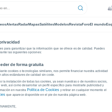
deos
Alertas
Radar
Mapas
Satélites
Modelos
Revista
Foro
El mundo
Esq
privacidad
es para garantizar que la información que se ofrece es de calidad. Puedes
iante las siguientes opciones:
eder de forma gratuita
Los Callejones
Gráficas del tiempo
ante cookies o tecnologías similares, nos permite financiar nuestra actividad
 altos estándares de calidad sin coste.
Los Callejones (Chile)
 la instalación de todas las cookies, ya sean nuestras o de nuestros socios,
 web, así como desarrollar un perfil específico para mostrarte publicidad y
Política de Cookies
ormación en nuestra
y retirar en cualquier momento el
kies
que aparece disponible en el pie de nuestra página web.
IVAMENTE,
a y punto de rocío para los próximos 14 días