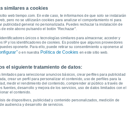
s similares a cookies
17°
16°
15°
15°
15°
14°
sitio web tiempo.com. En este caso, te informamos de que solo se instalarán
13°
12°
eb, pero no se utilizarán cookies para analizar el comportamiento ni para
ar publicidad general no personalizada. Puedes rechazar la instalación de
9°
és de este abono pulsando el botón "Rechazar".
7°
5°
5°
dentificadores únicos o tecnologías similares para almacenar, acceder y
4°
3°
3°
es IP y los identificadores de cookies. Es posible que algunos proveedores
1°
e puedes oponerte. Para ello, puede retirar su consentimiento u oponerse al
nfigurar"
Política de Cookies
o en nuestra
en este sitio web.
 el siguiente tratamiento de datos:
ié
12
Jue
13
Vie
14
Sáb
15
Dom
16
Lun
17
Mar
18
Mié
19
 limitados para seleccionar anuncios básicos, crear perfiles para publicidad
emperatura Mínima
Punto de rocío
ada, crear un perfil para personalizar el contenido, uso de perfiles para la
dad, medir el rendimiento del contenido, comprender al público a través de
 fuentes, desarrollo y mejora de los servicios, uso de datos limitados con el
ionar el contenido.
isis de dispositivos, publicidad y contenido personalizados, medición de
idad para los próximos 14 días
de audiencia y desarrollo de servicios.
100
1028
75