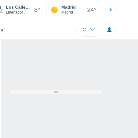
Los Callejones
Madrid
Barcelona
8°
24°
Libertador Gen. Bernardo O'Higgins
Madrid
Barcelona
°C
uí