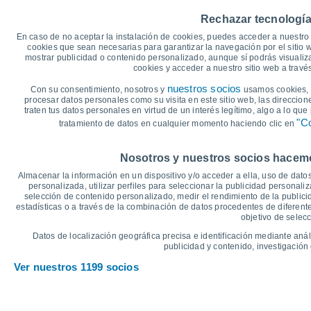
20
Rechazar tecnología
15
14°
14°
En caso de no aceptar la instalación de cookies, puedes acceder a nuestro 
12°
12°
12°
12°
cookies que sean necesarias para garantizar la navegación por el sitio w
mostrar publicidad o contenido personalizado, aunque sí podrás visualiz
10
cookies y acceder a nuestro sitio web a trav
nuestros socios
Con su consentimiento, nosotros y
usamos cookies, i
4°
5
3°
3°
3°
procesar datos personales como su visita en este sitio web, las direccion
1°
traten tus datos personales en virtud de un interés legítimo, algo a lo qu
0°
0
"Co
tratamiento de datos en cualquier momento haciendo clic en
°C
Nosotros y nuestros socios hacemos
Jue
6
Vie
7
Sáb
8
Dom
9
Lun
10
Mar
11
M
Almacenar la información en un dispositivo y/o acceder a ella, uso de datos
Temperatura Máxima
T
personalizada, utilizar perfiles para seleccionar la publicidad personaliz
selección de contenido personalizado, medir el rendimiento de la publici
estadísticas o a través de la combinación de datos procedentes de diferentes
objetivo de selecc
Gráfica de Precipitación y Nubosidad
Datos de localización geográfica precisa e identificación mediante anál
Lluvia, nieve y nubos
publicidad y contenido, investigación 
10
Ver nuestros 1199 socios