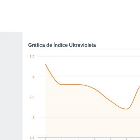
5
0
km/h
S
NW
SW
SW
SW
N
Jue
6
Vie
7
Sáb
8
Dom
9
Lun
10
Mar
11
M
Rachas máximas de vien
Gráfica de Índice Ultravioleta
3.5
3
2.5
2
1.5