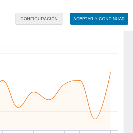
4
3
3
CONFIGURACIÓN
ACEPTAR Y CONTINUAR
SW
S
W
SW
S
S
N
S
ié
12
Jue
13
Vie
14
Sáb
15
Dom
16
Lun
17
Mar
18
Mié
19
to
Velocidad media del viento