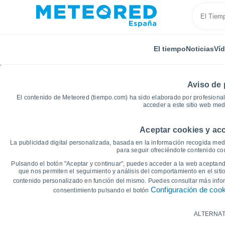
El tiempo
Noticias
Ví
Aviso de 
El contenido de Meteored (tiempo.com) ha sido elaborado por profesional
acceder a este sitio web med
Aceptar cookies y acc
Inicio
Chile
Libertador Gen. Bernardo O'Higgins
La publicidad digital personalizada, basada en la información recogida medi
para seguir ofreciéndote contenido con
Gráficas del tiempo de 
Pulsando el botón "Aceptar y continuar", puedes acceder a la web aceptando
que nos permiten el seguimiento y análisis del comportamiento en el sitio
contenido personalizado en función del mismo. Puedes consultar más inf
14 días
7 días
Configuración de coo
consentimiento pulsando el botón
Gráfica de Temperatura
ALTERNAT
Temperatura máxima, temperatura mínim