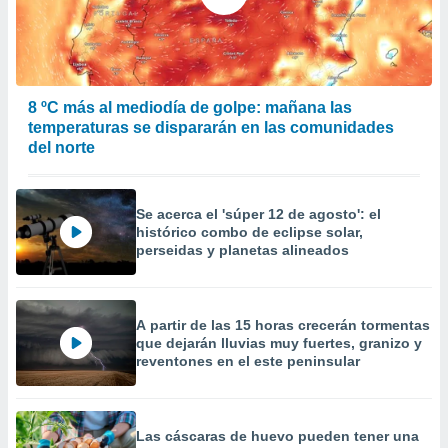
precisa e
ión mediante
, publicidad
8 ºC más al mediodía de golpe: mañana las
dos,
temperaturas se dispararán en las comunidades
 publicidad
,
del norte
ón de
 desarrollo
s.
Se acerca el 'súper 12 de agosto': el
histórico combo de eclipse solar,
tros 1199
perseidas y planetas alineados
ios
A partir de las 15 horas crecerán tormentas
que dejarán lluvias muy fuertes, granizo y
reventones en el este peninsular
Las cáscaras de huevo pueden tener una