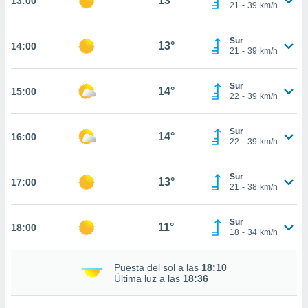
13°
13:00
te
21
-
39
km/h
 de que
talarán
Sur
e sean
13°
14:00
21
-
39
km/h
para
a
por el sitio
Sur
14°
15:00
o se
22
-
39
km/h
cookies para
Sur
nto ni para
14°
16:00
22
-
39
km/h
licidad o
ado, aunque
Sur
13°
17:00
sualizar
21
-
38
km/h
general no
ada. Puedes
Sur
 instalación
11°
18:00
18
-
34
km/h
y acceder a
io web a
ste abono
Puesta del sol a las
18:10
Última luz a las
18:36
 botón
.