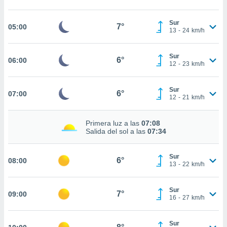
estra
ara seguir
e contenido
Sur
7°
05:00
13
-
24
km/h
stándares
ACEPTAR
sin coste.
Y
CONTINUAR
Sur
 botón
6°
06:00
12
-
23
km/h
continuar",
der a la
CONFIGURACIÓN
ndo la
Sur
6°
07:00
 de todas
12
-
21
km/h
, ya sean
de nuestros
Primera luz a las
07:08
 nos
Salida del sol a las
07:34
 y análisis
tamiento en
Sur
6°
08:00
b, así como
13
-
22
km/h
un perfil
para
Sur
ublicidad y
7°
09:00
16
-
27
km/h
do en
 mismo.
Sur