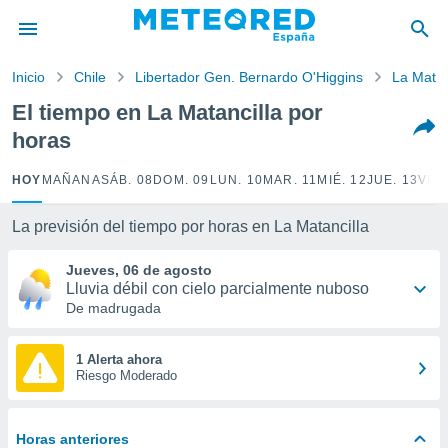
privacidad
o de
Inicio
Chile
Libertador Gen. Bernardo O'Higgins
La Matan
tiempo.com)
borado por
El tiempo en La Matancilla por
es para
horas
ue la
 que se
e calidad.
HOY
MAÑANA
SÁB. 08
DOM. 09
LUN. 10
MAR. 11
MIÉ. 12
JUE. 13
VIE.
eder a este
ediante las
La previsión del tiempo por horas en La Matancilla
opciones:
Jueves, 06 de agosto
ookies y
Lluvia débil con cielo parcialmente nuboso
e forma
De madrugada
d digital
ada, basada
1 Alerta ahora
Riesgo Moderado
mación
ediante
ecnologías
nos permite
Horas anteriores