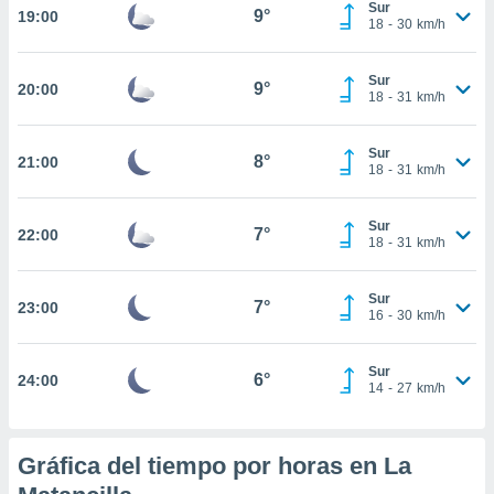
Sur
9°
19:00
18
-
30
km/h
nto,
cios
Sur
9°
20:00
kies,
18
-
31
km/h
ores únicos
as similares
Sur
nar,
8°
21:00
18
-
31
km/h
rocesar
onales como
 este sitio
Sur
7°
22:00
recciones IP
18
-
31
km/h
ficadores de
 posible
Sur
s
7°
23:00
16
-
30
km/h
 traten tus
nales en
 interés
Sur
6°
24:00
go a lo que
14
-
27
km/h
nerte. Para
retirar su
ento u
Gráfica del tiempo por horas en La
 de datos