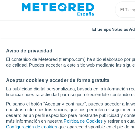
El tiempo
Noticias
Ví
Aviso de privacidad
El contenido de Meteored (tiempo.com) ha sido elaborado por pr
de calidad. Puedes acceder a este sitio web mediante las sigui
Aceptar cookies y acceder de forma gratuita
Inicio
Chile
Región de Los Lagos
Estación Río 
La publicidad digital personalizada, basada en la información r
financiar nuestra actividad para seguir ofreciéndote contenido c
El tiempo en Estación 
Pulsando el botón "Aceptar y continuar", puedes acceder a la w
nuestras o de nuestros socios, que nos permiten el seguimiento
desarrollar un perfil específico para mostrarte publicidad y co
El Tiempo 1 - 7 días
Por horas
más información en nuestra
Política de Cookies
y retirar en cu
Configuración de cookies
que aparece disponible en el pie de n