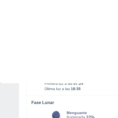
SÁBADO, 08 DE AGOSTO
1 Alerta pasado mañana
Riesgo Moderado
La mayor parte del día
Lluvia moderada con cielo
parcialmente nuboso
Salida del sol a las
07:53
Puesta del sol a las
18:06
Primera luz a las
07:24
Última luz a las
18:35
Fase Lunar
Menguante
Iluminada
22%