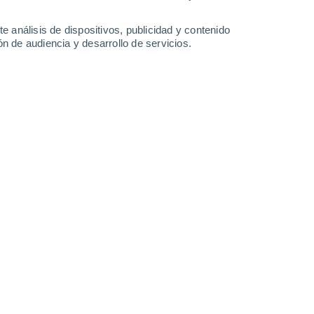
Sábado
8
e análisis de dispositivos, publicidad y contenido
n de audiencia y desarrollo de servicios.
n Estación Río Frío
3°
Parcialmente nuboso
02:00
Sensación T.
2°
4°
Parcialmente nuboso
05:00
Sensación T.
3°
5°
Cubierto
08:00
Sensación T.
4°
30%
7°
Lluvia débil
11:00
0.2 l/m²
Sensación T.
5°
70%