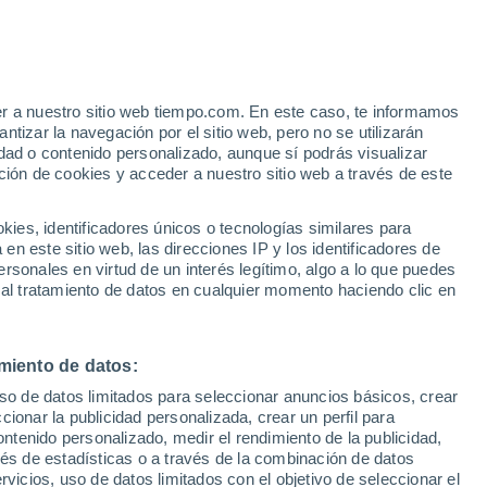
stación Río Frío
VIENTO
PRECIPITACIÓN
er a nuestro sitio web tiempo.com. En este caso, te informamos
12
15
18
21
00
03
06
09
12
15
18
21
00
tizar la navegación por el sitio web, pero no se utilizarán
dad o contenido personalizado, aunque sí podrás visualizar
ción de cookies y acceder a nuestro sitio web a través de este
es, identificadores únicos o tecnologías similares para
n este sitio web, las direcciones IP y los identificadores de
rsonales en virtud de un interés legítimo, algo a lo que puedes
 al tratamiento de datos en cualquier momento haciendo clic en
6°
6°
5°
5°
5°
5°
4°
3°
3°
3°
2°
2°
miento de datos:
2°
uso de datos limitados para seleccionar anuncios básicos, crear
5.3
ccionar la publicidad personalizada, crear un perfil para
ontenido personalizado, medir el rendimiento de la publicidad,
3
2.8
2.8
2.6
2.5
2.3
2.3
2
1.9
1.9
vés de estadísticas o a través de la combinación de datos
1.1
rvicios, uso de datos limitados con el objetivo de seleccionar el