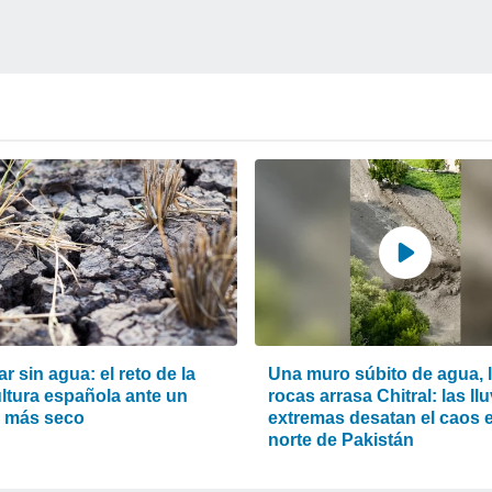
ar sin agua: el reto de la
Una muro súbito de agua, 
ultura española ante un
rocas arrasa Chitral: las ll
o más seco
extremas desatan el caos e
norte de Pakistán