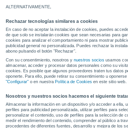
Gráfica del tiempo por horas en E
ALTERNATIVAMENTE,
SÍMBOLO
TEMPERATURA
Rechazar tecnologías similares a cookies
En caso de no aceptar la instalación de cookies, puedes acced
00
03
06
09
12
15
18
21
00
03
06
09
de que solo se instalarán cookies que sean necesarias para garan
cookies para analizar el comportamiento ni para mostrar publici
publicidad general no personalizada. Puedes rechazar la instala
abono pulsando el botón "Rechazar".
Con su consentimiento, nosotros y
nuestros socios
usamos cooki
9°
almacenar, acceder y procesar datos personales como su visita e
8°
cookies. Es posible que algunos proveedores traten tus datos pe
7°
7°
6°
oponerte. Para ello, puede retirar su consentimiento u oponerse
6°
5°
"Configurar"
o en nuestra
Política de Cookies
en este sitio web.
5°
5°
4°
3°
Nosotros y nuestros socios hacemos el siguiente trata
Almacenar la información en un dispositivo y/o acceder a ella, 
4.8
perfiles para publicidad personalizada, utilizar perfiles para sele
3.6
3.4
personalizar el contenido, uso de perfiles para la selección de c
2.3
medir el rendimiento del contenido, comprender al público a tra
0.9
0.7
0.7
procedentes de diferentes fuentes, desarrollo y mejora de los se
0.2