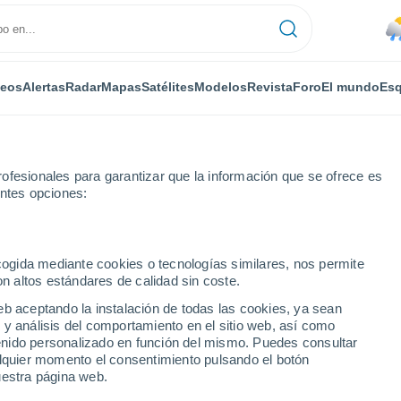
deos
Alertas
Radar
Mapas
Satélites
Modelos
Revista
Foro
El mundo
Esq
ofesionales para garantizar que la información que se ofrece es
entes opciones:
Frío
Por horas
ecogida mediante cookies o tecnologías similares, nos permite
on altos estándares de calidad sin coste.
Río Frío por horas
eb aceptando la instalación de todas las cookies, ya sean
 y análisis del comportamiento en el sitio web, así como
ntenido personalizado en función del mismo. Puedes consultar
alquier momento el consentimiento pulsando el botón
uestra página web.