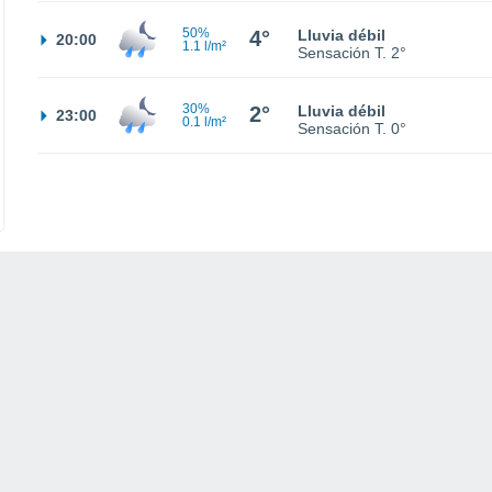
50%
4°
Lluvia débil
20:00
1.1 l/m²
Sensación T.
2°
30%
2°
Lluvia débil
23:00
0.1 l/m²
Sensación T.
0°