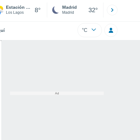
Estación Río Frío
Madrid
Barcelona
8°
32°
Los Lagos
Madrid
Barcelona
°C
uí