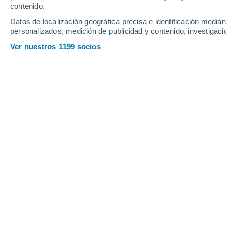
Jueves
6
Viernes
7
contenido.
Datos de localización geográfica precisa e identificación mediant
personalizados, medición de publicidad y contenido, investigació
Ver nuestros 1199 socios
La previsión del tiempo por horas e
JUEVES, 06 DE AGOSTO
Por la tarde
Lluvia débil con cielo
parcialmente nuboso
Salida del sol a las
07:55
Puesta del sol a las
18:04
Primera luz a las
07:26
Última luz a las
18:33
Fase Lunar