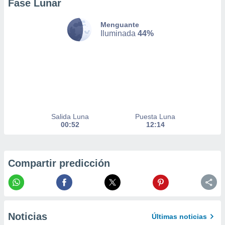
Fase Lunar
nto,
Menguante
cios
Iluminada
44%
kies,
ores únicos
as similares
nar,
rocesar
onales como
 este sitio
recciones IP
Salida Luna
Puesta Luna
ficadores de
00:52
12:14
 posible
s
 traten tus
nales en
Compartir predicción
 interés
go a lo que
nerte. Para
retirar su
ento u
Noticias
Últimas noticias
 de datos