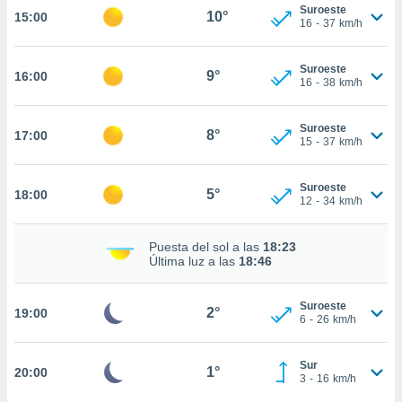
estra
Suroeste
10°
15:00
ara seguir
16
-
37
km/h
e contenido
stándares
ACEPTAR
Suroeste
sin coste.
9°
16:00
Y
16
-
38
km/h
CONTINUAR
 botón
continuar",
Suroeste
8°
17:00
der a la
CONFIGURACIÓN
15
-
37
km/h
ndo la
 de todas
, ya sean
Suroeste
5°
18:00
12
-
34
km/h
de nuestros
 nos
Puesta del sol a las
18:23
 y análisis
Última luz a las
18:46
tamiento en
b, así como
un perfil
Suroeste
2°
19:00
6
-
26
km/h
para
ublicidad y
Sur
1°
20:00
do en
3
-
16
km/h
 mismo.