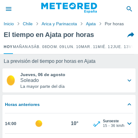
privacidad
o de
Inicio
Chile
Arica y Parinacota
Ajata
Por horas
tiempo.com)
borado por
El tiempo en Ajata por horas
es para
ue la
HOY
MAÑANA
SÁB. 08
DOM. 09
LUN. 10
MAR. 11
MIÉ. 12
JUE. 13
VIE.
 que se
e calidad.
eder a este
La previsión del tiempo por horas en Ajata
ediante las
opciones:
Jueves, 06 de agosto
Soleado
ookies y
La mayor parte del día
e forma
Horas anteriores
d digital
ada, basada
mación
Suroeste
ediante
10°
14:00
15
-
36
km/h
ecnologías
nos permite