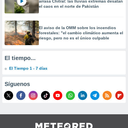
arrasa Chitral: las lluvias extremas desatan
 la
el caos en el norte de Pakistán
da, crear un
personalizar
o, uso de
El aviso de la OMM sobre los incendios
a la
forestales: "el cambio climático aumenta el
e contenido
riesgo, pero no es el único culpable
do, medir el
 de la
medir el
El tiempo...
 del
 comprender
El Tiempo 1 - 7 días
 través de
s o a través
nación de
Síguenos
edentes de
fuentes,
y mejora de
os, uso de
ados con el
 seleccionar
o.
calización