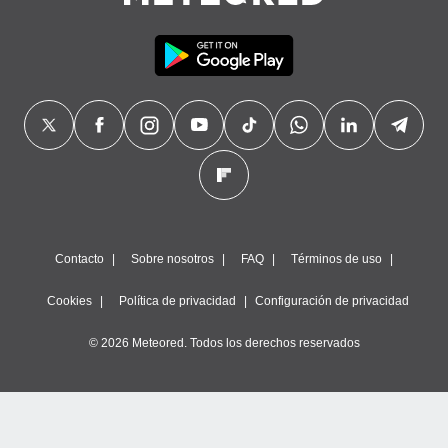
precisa e
ión mediante
, publicidad
dos,
 publicidad
,
ón de
 desarrollo
s.
tros 1199
ios
Contacto
Sobre nosotros
FAQ
Términos de uso
Cookies
Política de privacidad
Configuración de privacidad
© 2026 Meteored. Todos los derechos reservados