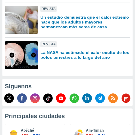
idad
REVISTA
a, utilizar
a
Un estudio demuestra que el calor extremo
 la
hace que los adultos mayores
permanezcan más cerca de casa
da, crear un
personalizar
o, uso de
REVISTA
a la
La NASA ha estimado el calor oculto de los
e contenido
polos terrestres a lo largo del año
do, medir el
 de la
medir el
 del
 comprender
Síguenos
 través de
s o a través
nación de
edentes de
fuentes,
Principales ciudades
y mejora de
os, uso de
ados con el
Abéché
Am-Timan