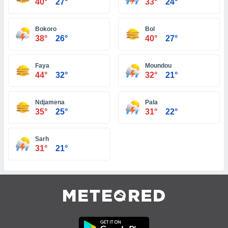
 seleccionar
40°
27°
33°
24°
o.
calización
Bokoro
Bol
precisa e
38°
26°
40°
27°
ión mediante
, publicidad
Faya
Moundou
44°
32°
32°
21°
dos,
 publicidad
Ndjamena
Pala
,
35°
25°
31°
22°
ón de
 desarrollo
s.
Sarh
31°
21°
tros 1199
ios