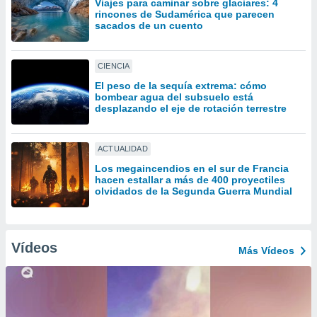
Viajes para caminar sobre glaciares: 4
uedes
rincones de Sudamérica que parecen
uestro sitio
sacados de un cuento
.com. En
te
 de que
CIENCIA
talarán
e sean
El peso de la sequía extrema: cómo
bombear agua del subsuelo está
para
desplazando el eje de rotación terrestre
a
por el sitio
o se
ACTUALIDAD
cookies para
Los megaincendios en el sur de Francia
nto ni para
hacen estallar a más de 400 proyectiles
olvidados de la Segunda Guerra Mundial
licidad o
ado, aunque
sualizar
Vídeos
general no
Más Vídeos
ada. Puedes
 instalación
y acceder a
io web a
ste abono