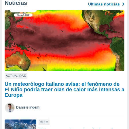
Noticias
Últimas noticias
do en
 mismo.
sultar más
 en nuestra
 Cookies
y
ualquier
ento
 botón
ación de
kies
 disponible
e nuestra
ACTUALIDAD
.
Un meteorólogo italiano avisa: el fenómeno de
El Niño podría traer olas de calor más intensas a
IVAMENTE,
Europa
as
Daniele Ingemi
 a cookies
 no aceptar
OCIO
ón de