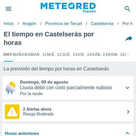
privacidad
o de
Inicio
Aragón
Provincia de Teruel
Castelserás
Por ho
tiempo.com)
borado por
El tiempo en Castelserás por
es para
horas
ue la
 que se
e calidad.
HOY
MAÑANA
MAR. 11
MIÉ. 12
JUE. 13
VIE. 14
SÁB. 15
DOM. 16
LUN.
eder a este
ediante las
La previsión del tiempo por horas en Castelserás
opciones:
Domingo, 09 de agosto
ookies y
Lluvia débil con cielo parcialmente nuboso
e forma
Por la tarde
d digital
ada, basada
2 Alertas ahora
Riesgo Moderado
mación
ediante
ecnologías
nos permite
Horas anteriores