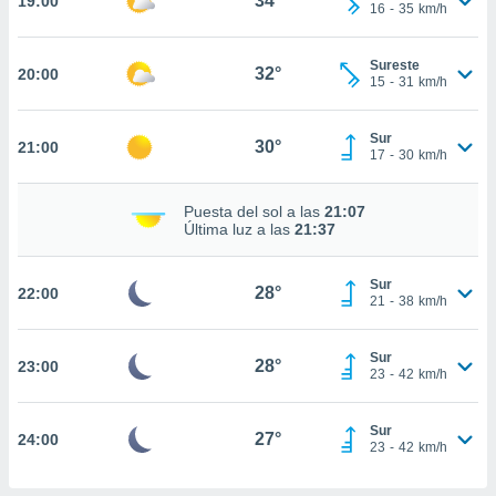
34°
19:00
te
16
-
35
km/h
 de que
talarán
Sureste
e sean
32°
20:00
15
-
31
km/h
para
a
por el sitio
Sur
30°
21:00
o se
17
-
30
km/h
cookies para
Puesta del sol a las
21:07
nto ni para
Última luz a las
21:37
licidad o
ado, aunque
Sur
28°
22:00
sualizar
21
-
38
km/h
general no
ada. Puedes
Sur
 instalación
28°
23:00
23
-
42
km/h
y acceder a
io web a
ste abono
Sur
27°
24:00
23
-
42
km/h
 botón
.