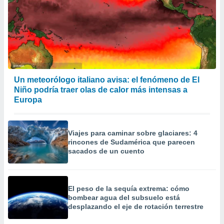
 la
da, crear un
personalizar
o, uso de
a la
e contenido
do, medir el
Un meteorólogo italiano avisa: el fenómeno de El
 de la
Niño podría traer olas de calor más intensas a
medir el
Europa
 del
 comprender
 través de
s o a través
Viajes para caminar sobre glaciares: 4
nación de
rincones de Sudamérica que parecen
edentes de
sacados de un cuento
fuentes,
y mejora de
os, uso de
ados con el
El peso de la sequía extrema: cómo
 seleccionar
bombear agua del subsuelo está
o.
desplazando el eje de rotación terrestre
calización