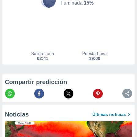
Iluminada
15%
er momento
ic en
o en
 Cookies
en
eb.
y
socios
Salida Luna
Puesta Luna
el
02:41
19:00
to de
Compartir predicción
la
 en un
 y/o acceder
 de datos
ara
 anuncios
Noticias
Últimas noticias
ar perfiles
idad
a, utilizar
a