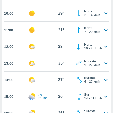
estra
ara seguir
e contenido
Norte
29°
10:00
3
-
14
km/h
stándares
ACEPTAR
sin coste.
Y
CONTINUAR
Norte
 botón
31°
11:00
7
-
20
km/h
continuar",
der a la
CONFIGURACIÓN
ndo la
Norte
33°
12:00
 de todas
10
-
26
km/h
, ya sean
de nuestros
Noreste
 nos
35°
13:00
9
-
27
km/h
 y análisis
tamiento en
Sureste
37°
14:00
b, así como
4
-
27
km/h
un perfil
para
Sur
30%
ublicidad y
36°
15:00
0.2 l/m²
14
-
31
km/h
do en
 mismo.
Sureste