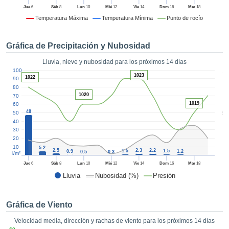
 mediante
Jue
6
Sáb
8
Lun
10
Mié
12
Vie
14
Dom
16
Mar
18
tecnologías
Temperatura Máxima
Temperatura Mínima
Punto de rocío
nos permite
r nuestra
para seguir
Gráfica de Precipitación y Nubosidad
e contenido
estándares
Lluvia, nieve y nubosidad para los próximos 14 días
ACEPTAR
1
 sin coste.
100
Y
1023
1022
90
CONTINUAR
 el botón
80
1020
continuar",
70
1019
60
ceder a la
CONFIGURACIÓN
48
5
50
tando la
40
n de todas
30
s, ya sean
20
de nuestros
10
5.2
2.5
2.3
2.2
1.5
1.5
0.9
1.2
0.5
0.3
l/m²
 que nos
ten el
Jue
6
Sáb
8
Lun
10
Mié
12
Vie
14
Dom
16
Mar
18
 y análisis
Lluvia
Nubosidad (%)
Presión
tamiento en
b, así como
r un perfil
Gráfica de Viento
ico para
Velocidad media, dirección y rachas de viento para los próximos 14 días
ublicidad y