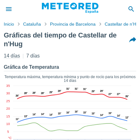
Inicio
Cataluña
Provincia de Barcelona
Castellar de n'Hu
privacidad
Gráficas del tiempo de Castellar de
enido de
n'Hug
tiempo.com)
aborado por
14 días
7 días
ales para
ar que la
Gráfica de Temperatura
ón que se
de calidad.
Temperatura máxima, temperatura mínima y punto de rocío para los próximos
eder a este
14 días
ediante las
35
31°
31°
31°
 opciones:
29°
29°
29°
29°
30
28°
28°
28°
27°
27°
26°
26°
25
cookies y
20
de forma
16°
16°
15°
15°
15°
15°
14°
uita
14°
14°
14°
14°
15
13°
12°
11°
dad digital
10
ada, basada
5
formación
°C