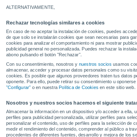
Gráfica del tiempo por horas en 
ALTERNATIVAMENTE,
SÍMBOLO
TEMPERATURA
Rechazar tecnologías similares a cookies
En caso de no aceptar la instalación de cookies, puedes acced
00
03
06
09
12
15
18
21
00
03
06
09
de que solo se instalarán cookies que sean necesarias para garan
cookies para analizar el comportamiento ni para mostrar publici
publicidad general no personalizada. Puedes rechazar la instala
abono pulsando el botón "Rechazar".
Con su consentimiento, nosotros y
nuestros socios
usamos cooki
22°
almacenar, acceder y procesar datos personales como su visita e
21°
cookies. Es posible que algunos proveedores traten tus datos pe
19°
oponerte. Para ello, puede retirar su consentimiento u oponerse
"Configurar"
o en nuestra
Política de Cookies
en este sitio web.
15°
15°
12°
12°
10°
Nosotros y nuestros socios hacemos el siguiente trata
9°
8°
Almacenar la información en un dispositivo y/o acceder a ella, 
7°
perfiles para publicidad personalizada, utilizar perfiles para sele
personalizar el contenido, uso de perfiles para la selección de c
medir el rendimiento del contenido, comprender al público a tra
0.8
0.3
procedentes de diferentes fuentes, desarrollo y mejora de los se