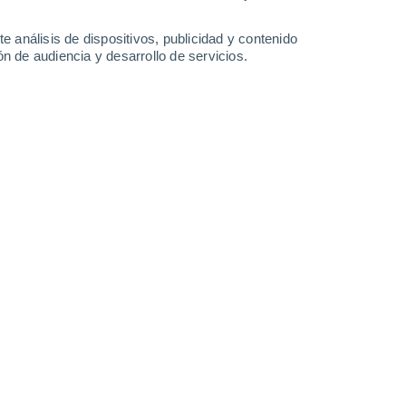
Domingo
9
e análisis de dispositivos, publicidad y contenido
n de audiencia y desarrollo de servicios.
n Peers
8°
Cielo despejado
02:00
Sensación T.
8°
7°
Cielo despejado
05:00
Sensación T.
7°
9°
Nubes y claros
08:00
Sensación T.
10°
15°
Nubes y claros
11:00
Sensación T.
15°