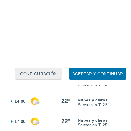
12°
Nubes y claros
02:00
Sensación T.
12°
11°
Nubes y claros
05:00
Sensación T.
11°
12°
Nubes y claros
08:00
Sensación T.
12°
CONFIGURACIÓN
ACEPTAR Y CONTINUAR
18°
Nubes y claros
11:00
Sensación T.
18°
22°
Nubes y claros
14:00
Sensación T.
22°
22°
Nubes y claros
17:00
Sensación T.
25°