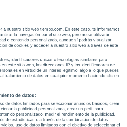
Peers
VIENTO
PRECIPITACIÓN
er a nuestro sitio web tiempo.com. En este caso, te informamos
12
15
18
21
00
03
06
09
12
15
18
21
00
tizar la navegación por el sitio web, pero no se utilizarán
dad o contenido personalizado, aunque sí podrás visualizar
ción de cookies y acceder a nuestro sitio web a través de este
es, identificadores únicos o tecnologías similares para
22°
22°
22°
22°
n este sitio web, las direcciones IP y los identificadores de
rsonales en virtud de un interés legítimo, algo a lo que puedes
18°
18°
17°
 al tratamiento de datos en cualquier momento haciendo clic en
15°
14°
14°
12°
12°
11°
miento de datos:
uso de datos limitados para seleccionar anuncios básicos, crear
ccionar la publicidad personalizada, crear un perfil para
ontenido personalizado, medir el rendimiento de la publicidad,
2.3
vés de estadísticas o a través de la combinación de datos
0.7
0.5
rvicios, uso de datos limitados con el objetivo de seleccionar el
0.2