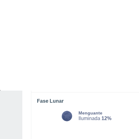
DOMINGO, 09 DE AGOSTO
Por la tarde
Lluvia débil con cielo
parcialmente nuboso
Salida del sol a las
06:12
Puesta del sol a las
21:24
Primera luz a las
05:31
Última luz a las
22:06
Fase Lunar
Menguante
Iluminada
12%