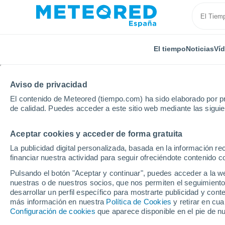
El tiempo
Noticias
Ví
Aviso de privacidad
El contenido de Meteored (tiempo.com) ha sido elaborado por pr
de calidad. Puedes acceder a este sitio web mediante las sigui
Aceptar cookies y acceder de forma gratuita
Inicio
Canadá
Provincia de Alberta
Peers
Po
La publicidad digital personalizada, basada en la información r
financiar nuestra actividad para seguir ofreciéndote contenido c
El tiempo en Peers - A
Pulsando el botón "Aceptar y continuar", puedes acceder a la w
nuestras o de nuestros socios, que nos permiten el seguimiento
desarrollar un perfil específico para mostrarte publicidad y co
El Tiempo 1 - 7 días
Por horas
más información en nuestra
Política de Cookies
y retirar en cu
Configuración de cookies
que aparece disponible en el pie de n