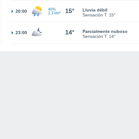
40%
15°
Lluvia débil
20:00
2.3 l/m²
Sensación T.
15°
14°
Parcialmente nuboso
23:00
Sensación T.
14°