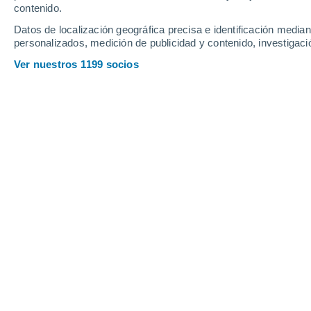
Viernes
7
Sábado
8
contenido.
Datos de localización geográfica precisa e identificación mediant
personalizados, medición de publicidad y contenido, investigació
Ver nuestros 1199 socios
La previsión del tiempo por horas e
VIERNES, 07 DE AGOSTO
Por la noche
Lluvia débil con cielo
parcialmente nuboso
Salida del sol a las
06:09
Puesta del sol a las
21:28
Primera luz a las
05:27
Última luz a las
22:10
Fase Lunar