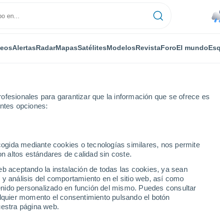
deos
Alertas
Radar
Mapas
Satélites
Modelos
Revista
Foro
El mundo
Esq
ofesionales para garantizar que la información que se ofrece es
entes opciones:
r horas
ecogida mediante cookies o tecnologías similares, nos permite
on altos estándares de calidad sin coste.
B por horas
eb aceptando la instalación de todas las cookies, ya sean
 y análisis del comportamiento en el sitio web, así como
ntenido personalizado en función del mismo. Puedes consultar
alquier momento el consentimiento pulsando el botón
uestra página web.