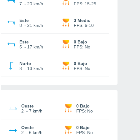
7
-
20 km/h
FPS:
15-25
Este
3 Medio
8
-
21 km/h
FPS:
6-10
Este
0 Bajo
5
-
17 km/h
FPS:
No
Norte
0 Bajo
8
-
13 km/h
FPS:
No
Oeste
0 Bajo
2
-
7 km/h
FPS:
No
Oeste
0 Bajo
2
-
6 km/h
FPS:
No