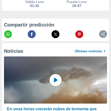
Salida Luna
Puesta Luna
 la
01:32
18:37
da, crear un
personalizar
o, uso de
Compartir predicción
a la
e contenido
do, medir el
 de la
medir el
 del
Noticias
Últimas noticias
 comprender
 través de
s o a través
nación de
edentes de
fuentes,
y mejora de
os, uso de
ados con el
 seleccionar
o.
En unas horas crecerán nubes de tormenta que
calización