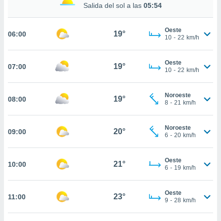
estra
Salida del sol a las
05:54
ara seguir
e contenido
Oeste
stándares
19°
06:00
ACEPTAR
10
-
22
km/h
sin coste.
Y
CONTINUAR
 botón
Oeste
continuar",
19°
07:00
10
-
22
km/h
der a la
CONFIGURACIÓN
ndo la
 de todas
Noroeste
19°
08:00
, ya sean
8
-
21
km/h
de nuestros
 nos
Noroeste
20°
09:00
6
-
20
km/h
 y análisis
tamiento en
b, así como
Oeste
21°
10:00
6
-
19
km/h
un perfil
para
ublicidad y
Oeste
23°
11:00
9
-
28
km/h
do en
 mismo.