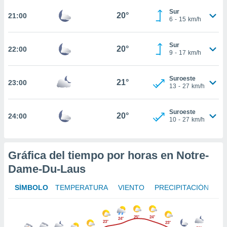
Sur
nto,
20°
21:00
6
-
15
km/h
cios
kies,
Sur
20°
22:00
ores únicos
9
-
17
km/h
as similares
nar,
Suroeste
rocesar
21°
23:00
13
-
27
km/h
onales como
 este sitio
recciones IP
Suroeste
20°
24:00
ficadores de
10
-
27
km/h
 posible
s
 traten tus
Gráfica del tiempo por horas en Notre-
nales en
Dame-Du-Laus
 interés
go a lo que
nerte. Para
SÍMBOLO
TEMPERATURA
VIENTO
PRECIPITACIÓN
retirar su
ento u
25°
24°
24°
23°
23°
 de datos