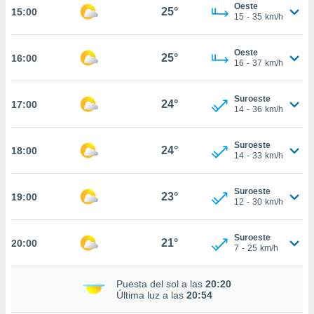
te
Oeste
25°
15:00
15
-
35
km/h
 de que
talarán
e sean
Oeste
25°
para
16:00
16
-
37
km/h
a
por el sitio
o se
Suroeste
24°
17:00
14
-
36
km/h
cookies para
nto ni para
Suroeste
24°
18:00
licidad o
14
-
33
km/h
ado, aunque
sualizar
Suroeste
23°
19:00
12
-
30
km/h
general no
ada. Puedes
 instalación
Suroeste
21°
20:00
y acceder a
7
-
25
km/h
io web a
ste abono
Puesta del sol a las
20:20
 botón
Última luz a las
20:54
.