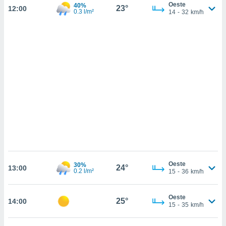
sultar más
Oeste
40%
23°
12:00
0.3 l/m²
14
-
32
km/h
 en nuestra
 Cookies
y
ualquier
ento
 botón
ación de
kies
 disponible
e nuestra
.
IVAMENTE,
as
Oeste
30%
24°
 a cookies
13:00
0.2 l/m²
15
-
36
km/h
 no aceptar
ón de
Oeste
uedes
25°
14:00
15
-
35
km/h
uestro sitio
.com. En