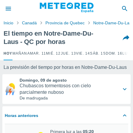
privacidad
o de
Inicio
Canadá
Provincia de Quebec
Notre-Dame-Du-Lau
tiempo.com)
borado por
El tiempo en Notre-Dame-Du-
es para
Laus - QC por horas
ue la
 que se
e calidad.
HOY
MAÑANA
MAR. 11
MIÉ. 12
JUE. 13
VIE. 14
SÁB. 15
DOM. 16
LUN.
eder a este
ediante las
La previsión del tiempo por horas en Notre-Dame-Du-Laus
opciones:
Domingo, 09 de agosto
ookies y
Chubascos tormentosos con cielo
e forma
parcialmente nuboso
De madrugada
d digital
ada, basada
mación
Horas anteriores
ediante
ecnologías
nos permite
Primera luz a las
05:20