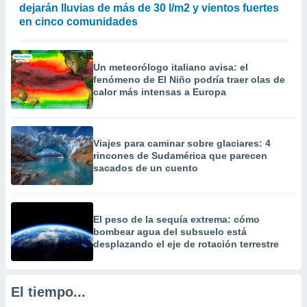
dejarán lluvias de más de 30 l/m2 y vientos fuertes
precisa e
en cinco comunidades
ión mediante
, publicidad
Un meteorólogo italiano avisa: el
dos,
fenómeno de El Niño podría traer olas de
 publicidad
calor más intensas a Europa
,
ón de
 desarrollo
s.
Viajes para caminar sobre glaciares: 4
rincones de Sudamérica que parecen
tros 1199
sacados de un cuento
ios
El peso de la sequía extrema: cómo
bombear agua del subsuelo está
desplazando el eje de rotación terrestre
El tiempo...