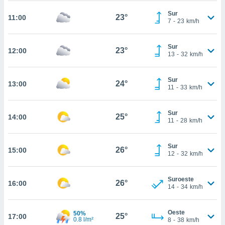
te
 de que
Sur
23°
11:00
7
-
23
km/h
talarán
e sean
para
Sur
23°
12:00
a
13
-
32
km/h
por el sitio
o se
cookies para
Sur
24°
13:00
11
-
33
km/h
nto ni para
licidad o
Sur
25°
14:00
11
-
28
km/h
ado, aunque
sualizar
general no
Sur
26°
15:00
12
-
32
km/h
ada. Puedes
 instalación
y acceder a
Suroeste
26°
16:00
io web a
14
-
34
km/h
ste abono
 botón
Oeste
.
50%
25°
17:00
0.8 l/m²
8
-
38
km/h