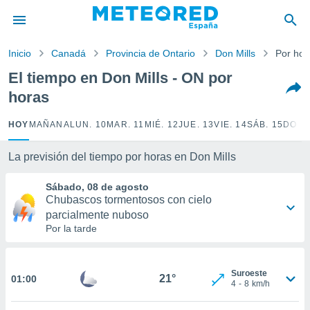
privacidad
o de
Inicio
Canadá
Provincia de Ontario
Don Mills
Por hor
tiempo.com)
borado por
El tiempo en Don Mills - ON por
es para
horas
ue la
 que se
e calidad.
HOY
MAÑANA
LUN. 10
MAR. 11
MIÉ. 12
JUE. 13
VIE. 14
SÁB. 15
DOM.
eder a este
ediante las
La previsión del tiempo por horas en Don Mills
opciones:
Sábado, 08 de agosto
ookies y
Chubascos tormentosos con cielo
e forma
parcialmente nuboso
Por la tarde
d digital
ada, basada
mación
Suroeste
ediante
21°
01:00
4
-
8
km/h
ecnologías
nos permite