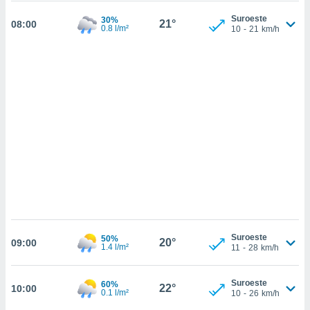
sultar más
 en nuestra
Suroeste
30%
21°
08:00
0.8 l/m²
10
-
21
km/h
 Cookies
y
ualquier
ento
 botón
ación de
kies
 disponible
e nuestra
.
IVAMENTE,
as
 a cookies
Suroeste
50%
20°
09:00
1.4 l/m²
11
-
28
km/h
 no aceptar
ón de
uedes
Suroeste
60%
22°
uestro sitio
10:00
0.1 l/m²
10
-
26
km/h
.com. En