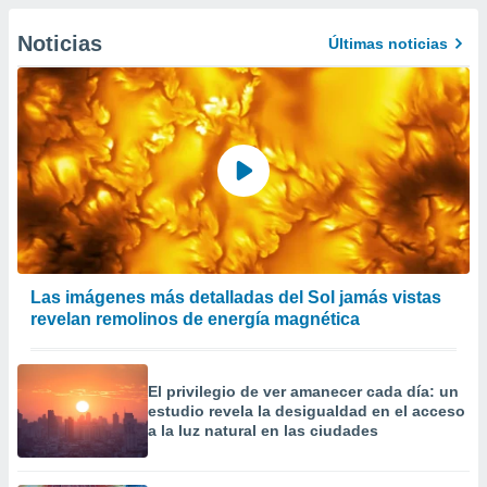
precisa e
ión mediante
Noticias
Últimas noticias
, publicidad
dos,
 publicidad
,
ón de
 desarrollo
s.
tros 1199
ios
Las imágenes más detalladas del Sol jamás vistas
revelan remolinos de energía magnética
El privilegio de ver amanecer cada día: un
estudio revela la desigualdad en el acceso
a la luz natural en las ciudades