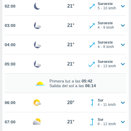
estra
Suroeste
21°
02:00
ara seguir
5
-
10
km/h
e contenido
stándares
ACEPTAR
Suroeste
sin coste.
21°
03:00
Y
4
-
9
km/h
CONTINUAR
 botón
continuar",
Suroeste
der a la
21°
04:00
CONFIGURACIÓN
4
-
8
km/h
ndo la
 de todas
, ya sean
Suroeste
21°
05:00
6
-
13
km/h
de nuestros
 nos
Primera luz a las
05:42
 y análisis
Salida del sol a las
06:14
tamiento en
b, así como
un perfil
Sur
20°
06:00
4
-
11
km/h
para
ublicidad y
Sur
21°
07:00
do en
6
-
12
km/h
 mismo.