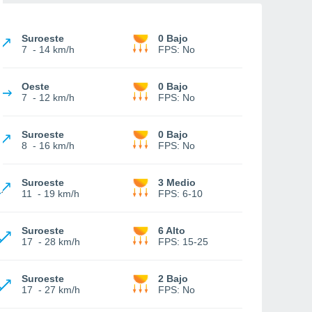
Suroeste
0 Bajo
7
-
14 km/h
FPS:
No
Oeste
0 Bajo
7
-
12 km/h
FPS:
No
Suroeste
0 Bajo
8
-
16 km/h
FPS:
No
Suroeste
3 Medio
11
-
19 km/h
FPS:
6-10
Suroeste
6 Alto
17
-
28 km/h
FPS:
15-25
Suroeste
2 Bajo
17
-
27 km/h
FPS:
No