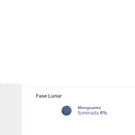
LUNES, 10 DE AGOSTO
Por la mañana
Chubascos tormentosos con
cielo parcialmente nuboso
Salida del sol a las
06:19
Puesta del sol a las
20:29
Primera luz a las
05:47
Última luz a las
21:00
Fase Lunar
Menguante
Iluminada
6%