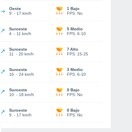
Oeste
1 Bajo
9
-
17 km/h
FPS:
No
Suroeste
5 Medio
4
-
11 km/h
FPS:
6-10
Suroeste
7 Alto
11
-
20 km/h
FPS:
15-25
Suroeste
3 Medio
16
-
24 km/h
FPS:
6-10
Suroeste
0 Bajo
10
-
18 km/h
FPS:
No
Suroeste
0 Bajo
9
-
17 km/h
FPS:
No