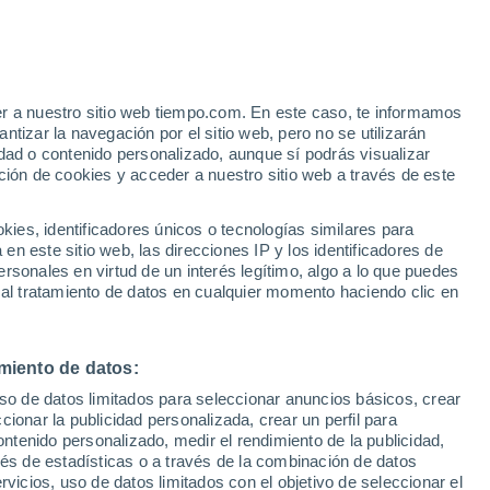
urlington
VIENTO
PRECIPITACIÓN
er a nuestro sitio web tiempo.com. En este caso, te informamos
12
15
18
21
00
03
06
09
12
15
18
21
00
tizar la navegación por el sitio web, pero no se utilizarán
dad o contenido personalizado, aunque sí podrás visualizar
ción de cookies y acceder a nuestro sitio web a través de este
es, identificadores únicos o tecnologías similares para
n este sitio web, las direcciones IP y los identificadores de
27°
27°
26°
26°
rsonales en virtud de un interés legítimo, algo a lo que puedes
24°
 al tratamiento de datos en cualquier momento haciendo clic en
24°
24°
22°
22°
22°
21°
20°
20°
miento de datos:
uso de datos limitados para seleccionar anuncios básicos, crear
ccionar la publicidad personalizada, crear un perfil para
ontenido personalizado, medir el rendimiento de la publicidad,
vés de estadísticas o a través de la combinación de datos
1.1
1
0.4
0.3
0.3
rvicios, uso de datos limitados con el objetivo de seleccionar el