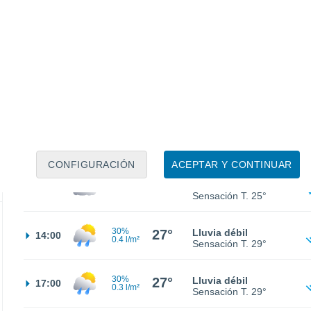
20°
Nubes y claros
02:00
Sensación T.
20°
30%
20°
Lluvia débil
05:00
0.3 l/m²
Sensación T.
20°
30%
21°
Tormenta
08:00
1 l/m²
Sensación T.
21°
CONFIGURACIÓN
ACEPTAR Y CONTINUAR
24°
Cubierto
11:00
Sensación T.
25°
30%
27°
Lluvia débil
14:00
0.4 l/m²
Sensación T.
29°
30%
27°
Lluvia débil
17:00
0.3 l/m²
Sensación T.
29°