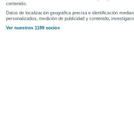
Sábado
8
Domingo
9
contenido.
Datos de localización geográfica precisa e identificación mediant
personalizados, medición de publicidad y contenido, investigació
Ver nuestros 1199 socios
La previsión del tiempo por horas e
SÁBADO, 08 DE AGOSTO
Por la mañana
Chubascos tormentosos con
cielo parcialmente nuboso
Salida del sol a las
06:16
Puesta del sol a las
20:32
Primera luz a las
05:45
Última luz a las
21:03
Fase Lunar