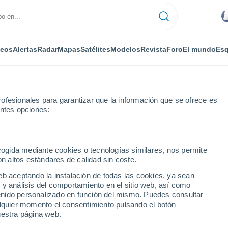
deos
Alertas
Radar
Mapas
Satélites
Modelos
Revista
Foro
El mundo
Esq
ofesionales para garantizar que la información que se ofrece es
entes opciones:
Por horas
ecogida mediante cookies o tecnologías similares, nos permite
on altos estándares de calidad sin coste.
n - ON por horas
eb aceptando la instalación de todas las cookies, ya sean
 y análisis del comportamiento en el sitio web, así como
ntenido personalizado en función del mismo. Puedes consultar
alquier momento el consentimiento pulsando el botón
uestra página web.