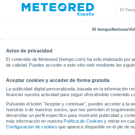
El tiempo
Noticias
Ví
Aviso de privacidad
El contenido de Meteored (tiempo.com) ha sido elaborado por pr
de calidad. Puedes acceder a este sitio web mediante las sigui
Aceptar cookies y acceder de forma gratuita
Inicio
Canadá
Provincia de Ontario
Burlington
La publicidad digital personalizada, basada en la información r
financiar nuestra actividad para seguir ofreciéndote contenido c
El tiempo en Burlingto
Pulsando el botón "Aceptar y continuar", puedes acceder a la w
nuestras o de nuestros socios, que nos permiten el seguimiento
desarrollar un perfil específico para mostrarte publicidad y co
El Tiempo 1 - 7 días
Por horas
más información en nuestra
Política de Cookies
y retirar en cu
Configuración de cookies
que aparece disponible en el pie de n