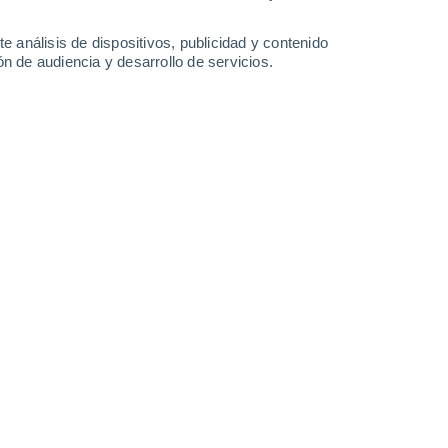
Lunes
10
e análisis de dispositivos, publicidad y contenido
n de audiencia y desarrollo de servicios.
n Burlington
21°
Cielo despejado
02:00
Sensación T.
21°
21°
Nubes y claros
05:00
Sensación T.
21°
70%
21°
Tormenta
08:00
6.6 l/m²
Sensación T.
21°
60%
24°
Lluvia débil
11:00
0.2 l/m²
Sensación T.
24°
40%