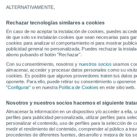
Gráfica del tiempo por horas en B
ALTERNATIVAMENTE,
SÍMBOLO
TEMPERATURA
Rechazar tecnologías similares a cookies
En caso de no aceptar la instalación de cookies, puedes acced
00
03
06
09
12
15
18
21
00
03
06
09
de que solo se instalarán cookies que sean necesarias para garan
cookies para analizar el comportamiento ni para mostrar publici
publicidad general no personalizada. Puedes rechazar la instala
abono pulsando el botón "Rechazar".
Con su consentimiento, nosotros y
nuestros socios
usamos cooki
almacenar, acceder y procesar datos personales como su visita e
26°
cookies. Es posible que algunos proveedores traten tus datos pe
25°
oponerte. Para ello, puede retirar su consentimiento u oponerse
24°
24°
"Configurar"
o en nuestra
Política de Cookies
en este sitio web.
22°
21°
21°
21°
20°
20°
19°
Nosotros y nuestros socios hacemos el siguiente trata
6.6
Almacenar la información en un dispositivo y/o acceder a ella, 
perfiles para publicidad personalizada, utilizar perfiles para sele
personalizar el contenido, uso de perfiles para la selección de c
medir el rendimiento del contenido, comprender al público a tra
0.5
0.3
procedentes de diferentes fuentes, desarrollo y mejora de los se
0.2