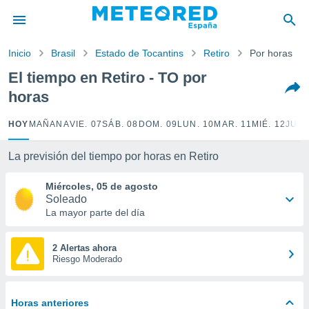
privacidad
o de
Inicio
Brasil
Estado de Tocantins
Retiro
Por horas
tiempo.com)
borado por
El tiempo en Retiro - TO por
es para
horas
ue la
 que se
e calidad.
HOY
MAÑANA
VIE. 07
SÁB. 08
DOM. 09
LUN. 10
MAR. 11
MIÉ. 12
JUE.
eder a este
ediante las
La previsión del tiempo por horas en Retiro
opciones:
Miércoles, 05 de agosto
ookies y
Soleado
e forma
La mayor parte del día
d digital
ada, basada
2 Alertas ahora
Riesgo Moderado
mación
ediante
ecnologías
nos permite
Horas anteriores