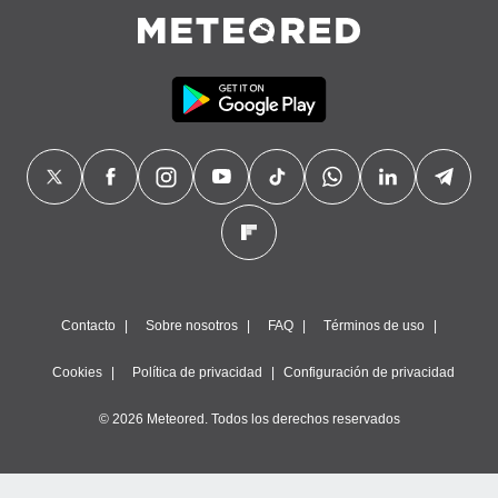
precisa e
ión mediante
, publicidad
dos,
 publicidad
,
ón de
 desarrollo
s.
tros 1199
ios
Contacto
Sobre nosotros
FAQ
Términos de uso
Cookies
Política de privacidad
Configuración de privacidad
© 2026 Meteored. Todos los derechos reservados