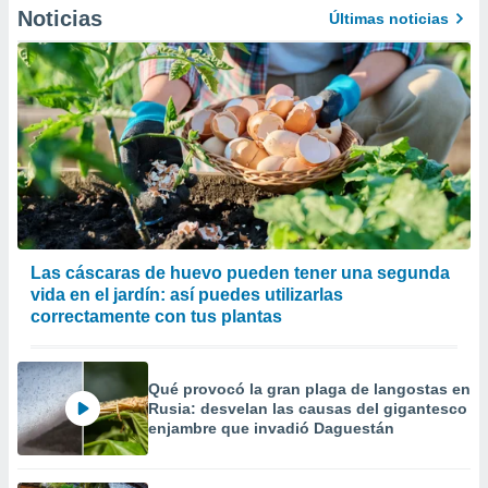
Noticias
er momento
Últimas noticias
ic en
o en
 Cookies
en
eb.
y
socios
el
to de
Las cáscaras de huevo pueden tener una segunda
vida en el jardín: así puedes utilizarlas
la
 en un
correctamente con tus plantas
 y/o acceder
 de datos
ara
Qué provocó la gran plaga de langostas en
 anuncios
Rusia: desvelan las causas del gigantesco
ar perfiles
enjambre que invadió Daguestán
idad
a, utilizar
a