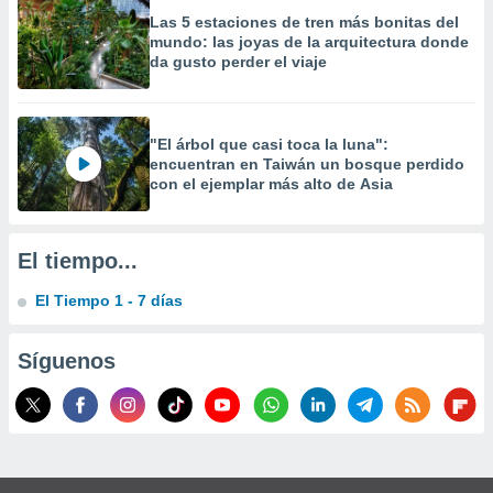
 la
Las 5 estaciones de tren más bonitas del
mundo: las joyas de la arquitectura donde
da, crear un
da gusto perder el viaje
personalizar
o, uso de
a la
e contenido
"El árbol que casi toca la luna":
do, medir el
encuentran en Taiwán un bosque perdido
 de la
con el ejemplar más alto de Asia
medir el
 del
 comprender
El tiempo...
 través de
s o a través
El Tiempo 1 - 7 días
nación de
edentes de
fuentes,
Síguenos
y mejora de
os, uso de
ados con el
 seleccionar
o.
calización