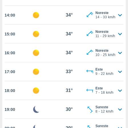
estra
ara seguir
e contenido
Noreste
34°
14:00
14
-
33
km/h
stándares
ACEPTAR
sin coste.
Y
CONTINUAR
Noreste
 botón
34°
15:00
11
-
29
km/h
continuar",
der a la
CONFIGURACIÓN
ndo la
Noreste
34°
16:00
 de todas
10
-
25
km/h
, ya sean
de nuestros
Este
 nos
33°
17:00
9
-
22
km/h
 y análisis
tamiento en
Este
31°
18:00
b, así como
7
-
18
km/h
un perfil
para
Sureste
ublicidad y
30°
19:00
8
-
12
km/h
do en
 mismo.
Sureste