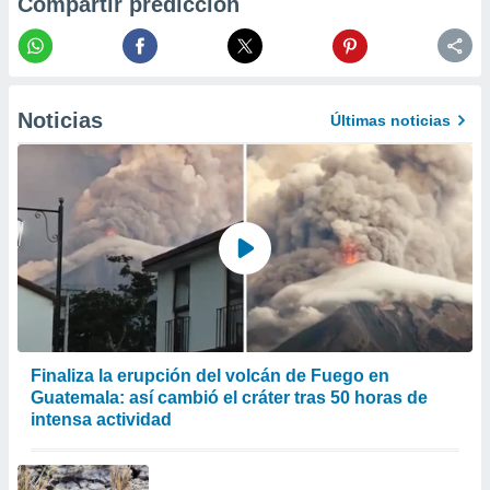
Compartir predicción
er momento
ic en
o en
 Cookies
en
Noticias
eb.
Últimas noticias
y
socios
el
to de
la
 en un
 y/o acceder
 de datos
Finaliza la erupción del volcán de Fuego en
ara
Guatemala: así cambió el cráter tras 50 horas de
 anuncios
intensa actividad
ar perfiles
idad
a, utilizar
a