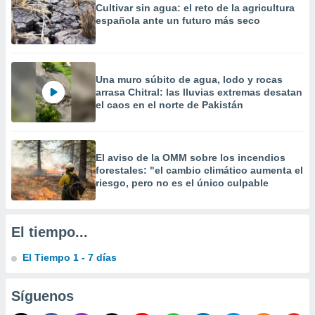
Cultivar sin agua: el reto de la agricultura
 la
española ante un futuro más seco
da, crear un
personalizar
o, uso de
a la
Una muro súbito de agua, lodo y rocas
e contenido
arrasa Chitral: las lluvias extremas desatan
do, medir el
el caos en el norte de Pakistán
 de la
medir el
 del
 comprender
El aviso de la OMM sobre los incendios
 través de
forestales: "el cambio climático aumenta el
s o a través
riesgo, pero no es el único culpable
nación de
edentes de
fuentes,
El tiempo...
y mejora de
os, uso de
El Tiempo 1 - 7 días
ados con el
 seleccionar
o.
Síguenos
calización