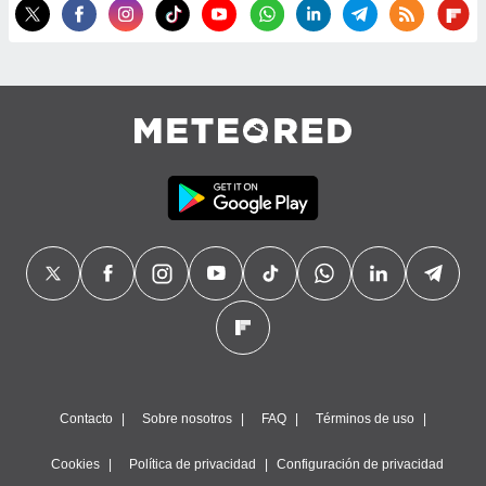
precisa e
ión mediante
, publicidad
dos,
 publicidad
,
ón de
 desarrollo
s.
tros 1199
ios
Contacto
Sobre nosotros
FAQ
Términos de uso
Cookies
Política de privacidad
Configuración de privacidad