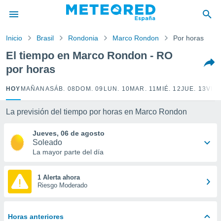
privacidad
o de
Inicio
Brasil
Rondonia
Marco Rondon
Por horas
tiempo.com)
borado por
El tiempo en Marco Rondon - RO
es para
por horas
ue la
 que se
e calidad.
HOY
MAÑANA
SÁB. 08
DOM. 09
LUN. 10
MAR. 11
MIÉ. 12
JUE. 13
VIE.
eder a este
ediante las
La previsión del tiempo por horas en Marco Rondon
opciones:
Jueves, 06 de agosto
ookies y
Soleado
e forma
La mayor parte del día
d digital
ada, basada
1 Alerta ahora
Riesgo Moderado
mación
ediante
ecnologías
nos permite
Horas anteriores