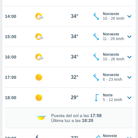
estra
ara seguir
e contenido
Noroeste
34°
14:00
10
-
26
km/h
stándares
ACEPTAR
sin coste.
Y
CONTINUAR
Noroeste
 botón
34°
15:00
11
-
26
km/h
continuar",
der a la
CONFIGURACIÓN
ndo la
Noroeste
34°
16:00
 de todas
10
-
26
km/h
, ya sean
de nuestros
Noroeste
 nos
32°
17:00
6
-
23
km/h
 y análisis
tamiento en
Norte
29°
18:00
b, así como
5
-
12
km/h
un perfil
para
Puesta del sol a las
17:58
ublicidad y
Última luz a las
18:20
do en
 mismo.
Noreste