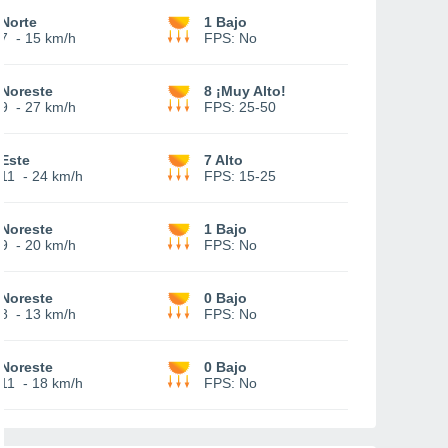
Norte
1 Bajo
7
-
15 km/h
FPS:
No
Noreste
8 ¡Muy Alto!
9
-
27 km/h
FPS:
25-50
Este
7 Alto
11
-
24 km/h
FPS:
15-25
Noreste
1 Bajo
9
-
20 km/h
FPS:
No
Noreste
0 Bajo
8
-
13 km/h
FPS:
No
Noreste
0 Bajo
11
-
18 km/h
FPS:
No