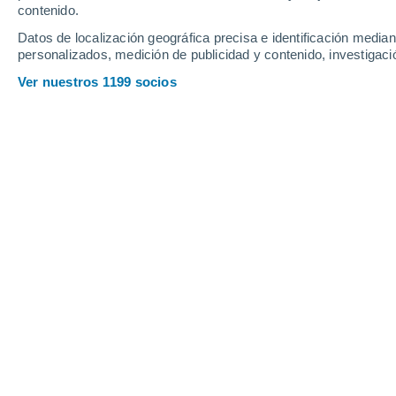
Viernes
7
Sábado
8
contenido.
Datos de localización geográfica precisa e identificación mediant
personalizados, medición de publicidad y contenido, investigació
Ver nuestros 1199 socios
La previsión del tiempo por horas e
VIERNES, 07 DE AGOSTO
La mayor parte del día
Soleado
Salida del sol a las
06:18
Puesta del sol a las
18:12
Primera luz a las
05:56
Última luz a las
18:34
Fase Lunar