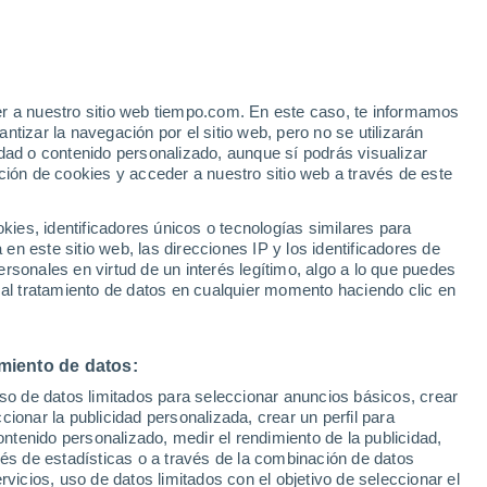
João Lisboa
VIENTO
PRECIPITACIÓN
er a nuestro sitio web tiempo.com. En este caso, te informamos
12
15
18
21
00
03
06
09
12
15
18
21
00
tizar la navegación por el sitio web, pero no se utilizarán
dad o contenido personalizado, aunque sí podrás visualizar
ción de cookies y acceder a nuestro sitio web a través de este
es, identificadores únicos o tecnologías similares para
34°
33°
33°
33°
n este sitio web, las direcciones IP y los identificadores de
31°
rsonales en virtud de un interés legítimo, algo a lo que puedes
31°
 al tratamiento de datos en cualquier momento haciendo clic en
29°
28°
27°
27°
26°
25°
24°
miento de datos:
uso de datos limitados para seleccionar anuncios básicos, crear
ccionar la publicidad personalizada, crear un perfil para
ontenido personalizado, medir el rendimiento de la publicidad,
vés de estadísticas o a través de la combinación de datos
rvicios, uso de datos limitados con el objetivo de seleccionar el