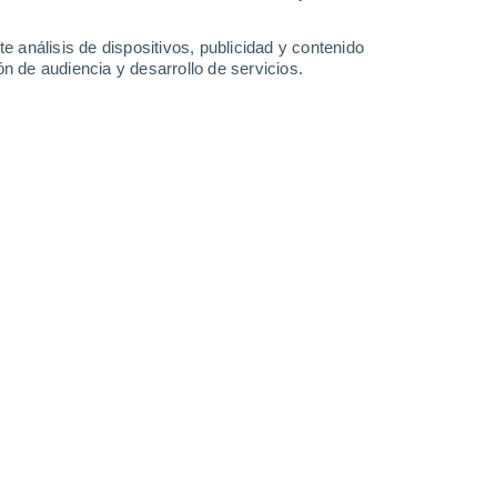
Domingo
9
e análisis de dispositivos, publicidad y contenido
n de audiencia y desarrollo de servicios.
n João Lisboa
26°
Cielo despejado
02:00
Sensación T.
27°
24°
Cielo despejado
05:00
Sensación T.
23°
26°
Soleado
08:00
Sensación T.
27°
31°
Nubes y claros
11:00
Sensación T.
35°