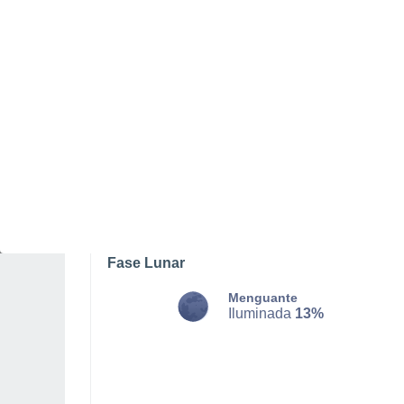
DOMINGO, 09 DE AGOSTO
La mayor parte del día
Soleado
Salida del sol a las
06:17
Puesta del sol a las
18:12
Primera luz a las
05:56
Última luz a las
18:33
Fase Lunar
Menguante
Iluminada
13%