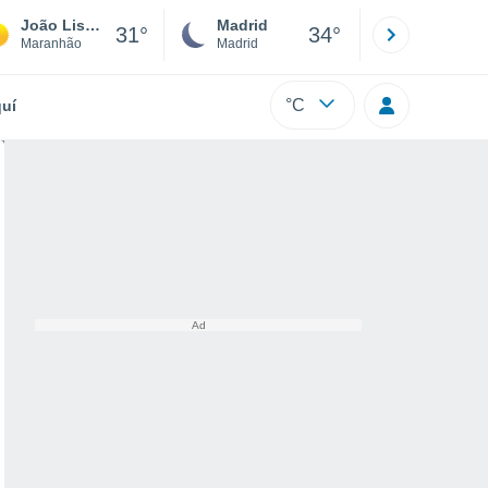
João Lisboa
Madrid
Barcelona
31°
34°
Maranhão
Madrid
Barcelona
°C
uí