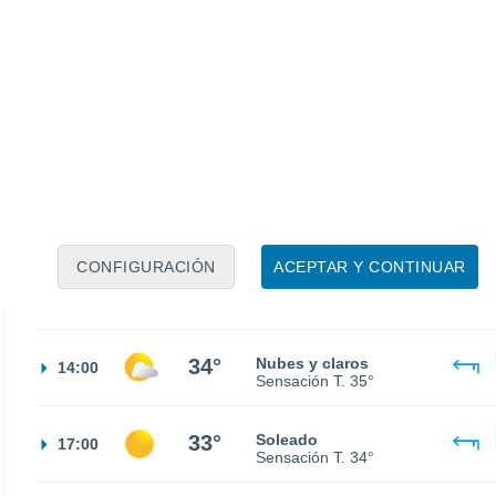
25°
Cielo despejado
02:00
Sensación T.
26°
24°
Cielo despejado
05:00
Sensación T.
24°
26°
Nubes y claros
08:00
Sensación T.
27°
CONFIGURACIÓN
ACEPTAR Y CONTINUAR
31°
Nubes y claros
11:00
Sensación T.
33°
34°
Nubes y claros
14:00
Sensación T.
35°
33°
Soleado
17:00
Sensación T.
34°