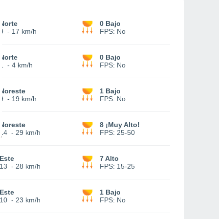
Norte
0 Bajo
9
-
17 km/h
FPS:
No
Norte
0 Bajo
1
-
4 km/h
FPS:
No
Noreste
1 Bajo
9
-
19 km/h
FPS:
No
Noreste
8 ¡Muy Alto!
14
-
29 km/h
FPS:
25-50
Este
7 Alto
13
-
28 km/h
FPS:
15-25
Este
1 Bajo
10
-
23 km/h
FPS:
No