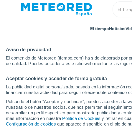
El tiempo
Noticias
Ví
Aviso de privacidad
El contenido de Meteored (tiempo.com) ha sido elaborado por pr
de calidad. Puedes acceder a este sitio web mediante las sigui
Aceptar cookies y acceder de forma gratuita
Inicio
Brasil
Estado de Maranhão
João Lisboa
La publicidad digital personalizada, basada en la información r
financiar nuestra actividad para seguir ofreciéndote contenido c
El tiempo en João Lis
Pulsando el botón "Aceptar y continuar", puedes acceder a la w
nuestras o de nuestros socios, que nos permiten el seguimiento
desarrollar un perfil específico para mostrarte publicidad y co
El Tiempo 1 - 7 días
Por horas
más información en nuestra
Política de Cookies
y retirar en cu
Configuración de cookies
que aparece disponible en el pie de n