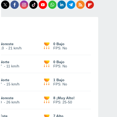
Noreste
0 Bajo
10
-
21 km/h
FPS:
No
Norte
0 Bajo
7
-
11 km/h
FPS:
No
Norte
1 Bajo
7
-
15 km/h
FPS:
No
Noreste
8 ¡Muy Alto!
9
-
26 km/h
FPS:
25-50
Este
7 Alto