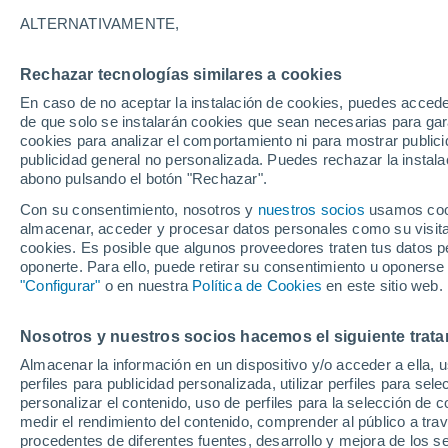
Gráfica del tiempo por horas en 
ALTERNATIVAMENTE,
SÍMBOLO
TEMPERATURA
Rechazar tecnologías similares a cookies
En caso de no aceptar la instalación de cookies, puedes acced
00
03
06
09
12
15
18
21
00
03
06
09
de que solo se instalarán cookies que sean necesarias para garan
cookies para analizar el comportamiento ni para mostrar publici
publicidad general no personalizada. Puedes rechazar la instala
abono pulsando el botón "Rechazar".
Con su consentimiento, nosotros y
nuestros socios
usamos cooki
33°
32°
almacenar, acceder y procesar datos personales como su visita e
31°
cookies. Es posible que algunos proveedores traten tus datos pe
oponerte. Para ello, puede retirar su consentimiento u oponerse
28°
"Configurar"
o en nuestra
Política de Cookies
en este sitio web.
26°
26°
26°
26°
25°
24°
Nosotros y nuestros socios hacemos el siguiente trata
24°
Almacenar la información en un dispositivo y/o acceder a ella, 
perfiles para publicidad personalizada, utilizar perfiles para sele
personalizar el contenido, uso de perfiles para la selección de c
medir el rendimiento del contenido, comprender al público a tra
procedentes de diferentes fuentes, desarrollo y mejora de los se