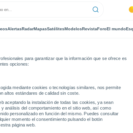
deos
Alertas
Radar
Mapas
Satélites
Modelos
Revista
Foro
El mundo
Esq
ofesionales para garantizar que la información que se ofrece es
entes opciones:
Por horas
ecogida mediante cookies o tecnologías similares, nos permite
on altos estándares de calidad sin coste.
boa - MA por horas
eb aceptando la instalación de todas las cookies, ya sean
 y análisis del comportamiento en el sitio web, así como
ntenido personalizado en función del mismo. Puedes consultar
alquier momento el consentimiento pulsando el botón
uestra página web.