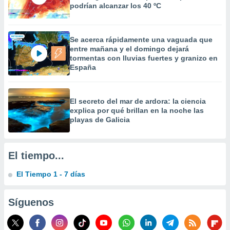
podrían alcanzar los 40 ºC
 la
da, crear un
personalizar
Se acerca rápidamente una vaguada que
o, uso de
entre mañana y el domingo dejará
a la
tormentas con lluvias fuertes y granizo en
e contenido
España
do, medir el
 de la
medir el
El secreto del mar de ardora: la ciencia
 del
explica por qué brillan en la noche las
 comprender
playas de Galicia
 través de
s o a través
nación de
edentes de
El tiempo...
fuentes,
y mejora de
El Tiempo 1 - 7 días
os, uso de
ados con el
Síguenos
 seleccionar
o.
calización