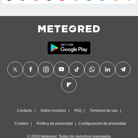
precisa e
ión mediante
, publicidad
dos,
 publicidad
,
ón de
 desarrollo
s.
tros 1199
ios
Contacto
Sobre nosotros
FAQ
Términos de uso
Cookies
Política de privacidad
Configuración de privacidad
© 2026 Meteored. Todos los derechos reservados