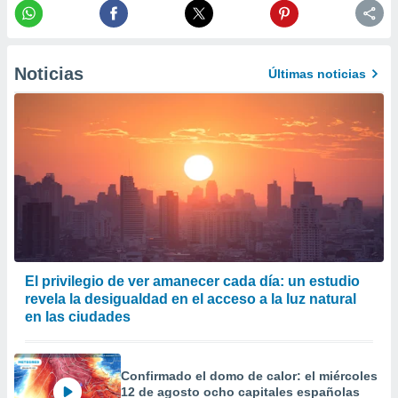
er momento
ic en
o en
Noticias
Últimas noticias
 Cookies
en
eb.
y
socios
el
to de
la
 en un
 y/o acceder
El privilegio de ver amanecer cada día: un estudio
 de datos
revela la desigualdad en el acceso a la luz natural
ara
en las ciudades
 anuncios
ar perfiles
idad
a, utilizar
Confirmado el domo de calor: el miércoles
12 de agosto ocho capitales españolas
a