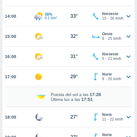
estra
ara seguir
e contenido
Noroeste
30%
33°
14:00
0.1 l/m²
10
-
26
km/h
stándares
ACEPTAR
sin coste.
Y
CONTINUAR
Oeste
 botón
32°
15:00
8
-
25
km/h
continuar",
der a la
CONFIGURACIÓN
ndo la
Noroeste
31°
16:00
 de todas
5
-
21
km/h
, ya sean
de nuestros
Norte
 nos
29°
17:00
8
-
20
km/h
 y análisis
tamiento en
Puesta del sol a las
17:28
b, así como
Última luz a las
17:51
un perfil
para
Norte
ublicidad y
27°
18:00
11
-
22
km/h
do en
 mismo.
Norte