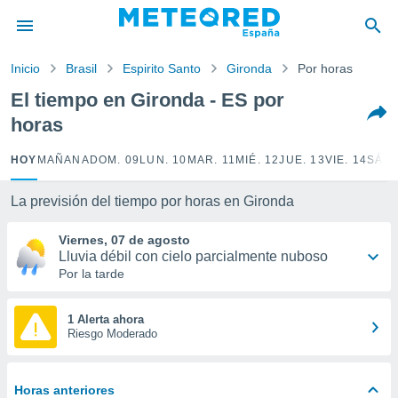
privacidad
o de
Inicio
Brasil
Espirito Santo
Gironda
Por horas
tiempo.com)
borado por
El tiempo en Gironda - ES por
es para
horas
ue la
 que se
e calidad.
HOY
MAÑANA
DOM. 09
LUN. 10
MAR. 11
MIÉ. 12
JUE. 13
VIE. 14
SÁB.
eder a este
ediante las
La previsión del tiempo por horas en Gironda
opciones:
Viernes, 07 de agosto
ookies y
Lluvia débil con cielo parcialmente nuboso
e forma
Por la tarde
d digital
ada, basada
1 Alerta ahora
Riesgo Moderado
mación
ediante
ecnologías
nos permite
Horas anteriores