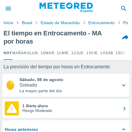
privacidad
o de
Inicio
Brasil
Estado de Maranhão
Entrocamento
Por 
tiempo.com)
borado por
El tiempo en Entrocamento - MA
es para
por horas
ue la
 que se
e calidad.
HOY
MAÑANA
LUN. 10
MAR. 11
MIÉ. 12
JUE. 13
VIE. 14
SÁB. 15
DOM.
eder a este
ediante las
La previsión del tiempo por horas en Entrocamento
opciones:
Sábado, 08 de agosto
ookies y
Soleado
e forma
La mayor parte del día
d digital
ada, basada
1 Alerta ahora
Riesgo Moderado
mación
ediante
ecnologías
nos permite
Horas anteriores