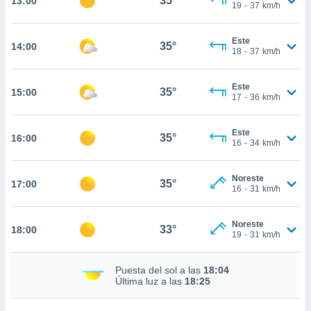
35°
13:00
te
19
-
37
km/h
 de que
talarán
Este
e sean
35°
14:00
18
-
37
km/h
para
a
por el sitio
Este
35°
15:00
o se
17
-
36
km/h
cookies para
Este
nto ni para
35°
16:00
16
-
34
km/h
licidad o
ado, aunque
Noreste
35°
17:00
sualizar
16
-
31
km/h
general no
ada. Puedes
Noreste
 instalación
33°
18:00
19
-
31
km/h
y acceder a
io web a
ste abono
Puesta del sol a las
18:04
Última luz a las
18:25
 botón
.