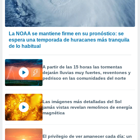
precisa e
ión mediante
, publicidad
La NOAA se mantiene firme en su pronóstico: se
dos,
espera una temporada de huracanes más tranquila
 publicidad
,
de lo habitual
ón de
 desarrollo
s.
A partir de las 15 horas las tormentas
dejarán lluvias muy fuertes, reventones y
tros 1199
pedrisco en las comunidades del norte
ios
Las imágenes más detalladas del Sol
jamás vistas revelan remolinos de energía
magnética
El privilegio de ver amanecer cada día: un