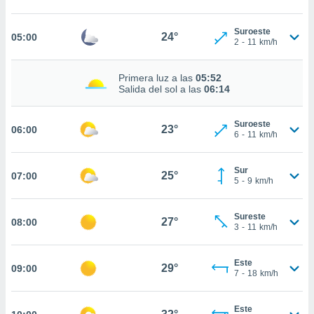
estra
ara seguir
e contenido
Suroeste
24°
05:00
2
-
11
km/h
stándares
ACEPTAR
sin coste.
Y
Primera luz a las
05:52
CONTINUAR
 botón
Salida del sol a las
06:14
continuar",
der a la
CONFIGURACIÓN
ndo la
Suroeste
23°
06:00
 de todas
6
-
11
km/h
, ya sean
de nuestros
Sur
 nos
25°
07:00
5
-
9
km/h
 y análisis
tamiento en
Sureste
27°
08:00
b, así como
3
-
11
km/h
un perfil
para
Este
ublicidad y
29°
09:00
7
-
18
km/h
do en
 mismo.
Este