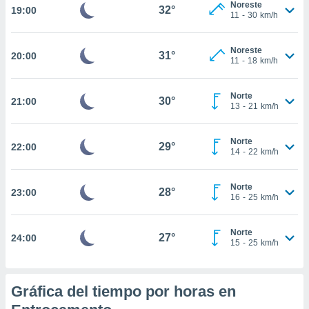
Noreste
32°
19:00
11
-
30
km/h
nto,
cios
Noreste
31°
20:00
kies,
11
-
18
km/h
ores únicos
as similares
Norte
nar,
30°
21:00
13
-
21
km/h
rocesar
onales como
 este sitio
Norte
29°
22:00
recciones IP
14
-
22
km/h
ficadores de
 posible
Norte
s
28°
23:00
16
-
25
km/h
 traten tus
nales en
 interés
Norte
27°
24:00
go a lo que
15
-
25
km/h
nerte. Para
retirar su
ento u
Gráfica del tiempo por horas en
 de datos