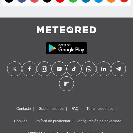
precisa e
ión mediante
, publicidad
dos,
 publicidad
,
ón de
 desarrollo
s.
tros 1199
ios
Contacto
Sobre nosotros
FAQ
Términos de uso
Cookies
Política de privacidad
Configuración de privacidad