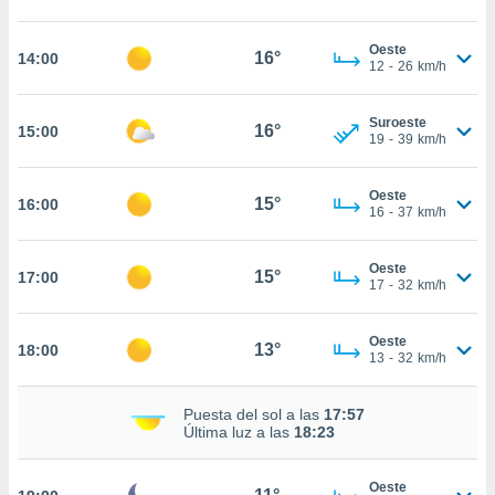
estra
ara seguir
e contenido
Oeste
16°
14:00
12
-
26
km/h
stándares
ACEPTAR
sin coste.
Y
CONTINUAR
Suroeste
 botón
16°
15:00
19
-
39
km/h
continuar",
der a la
CONFIGURACIÓN
ndo la
Oeste
15°
16:00
 de todas
16
-
37
km/h
, ya sean
de nuestros
Oeste
 nos
15°
17:00
17
-
32
km/h
 y análisis
tamiento en
Oeste
13°
18:00
b, así como
13
-
32
km/h
un perfil
para
Puesta del sol a las
17:57
ublicidad y
Última luz a las
18:23
do en
 mismo.
Oeste