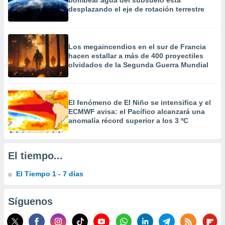
bombear agua del subsuelo está
 la
desplazando el eje de rotación terrestre
da, crear un
personalizar
o, uso de
Los megaincendios en el sur de Francia
a la
hacen estallar a más de 400 proyectiles
e contenido
olvidados de la Segunda Guerra Mundial
do, medir el
 de la
medir el
 del
El fenómeno de El Niño se intensifica y el
 comprender
ECMWF avisa: el Pacífico alcanzará una
anomalía récord superior a los 3 ºC
 través de
s o a través
nación de
edentes de
El tiempo...
fuentes,
y mejora de
El Tiempo 1 - 7 días
os, uso de
ados con el
 seleccionar
Síguenos
o.
calización