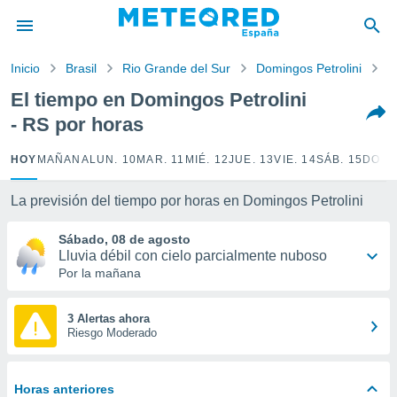
privacidad
o de
Inicio
Brasil
Rio Grande del Sur
Domingos Petrolini
P
tiempo.com)
borado por
El tiempo en Domingos Petrolini
es para
- RS por horas
ue la
 que se
e calidad.
HOY
MAÑANA
LUN. 10
MAR. 11
MIÉ. 12
JUE. 13
VIE. 14
SÁB. 15
DOM.
eder a este
ediante las
La previsión del tiempo por horas en Domingos Petrolini
opciones:
Sábado, 08 de agosto
ookies y
Lluvia débil con cielo parcialmente nuboso
e forma
Por la mañana
d digital
ada, basada
3 Alertas ahora
Riesgo Moderado
mación
ediante
ecnologías
nos permite
Horas anteriores