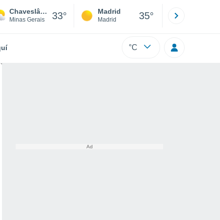
Chaveslândia
Madrid
Barcelona
33°
35°
Minas Gerais
Madrid
Barcelona
°C
uí