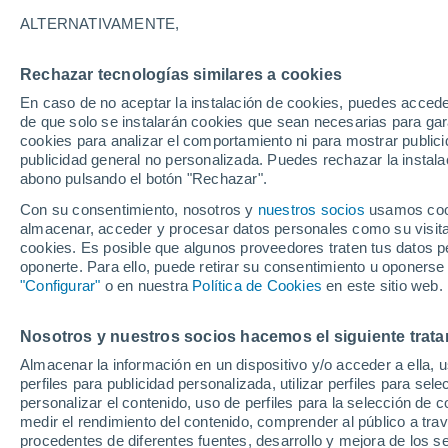
Gráfica del tiempo por horas en 
ALTERNATIVAMENTE,
SÍMBOLO
TEMPERATURA
Rechazar tecnologías similares a cookies
En caso de no aceptar la instalación de cookies, puedes acced
00
03
06
09
12
15
18
21
00
03
06
09
de que solo se instalarán cookies que sean necesarias para garan
cookies para analizar el comportamiento ni para mostrar publici
publicidad general no personalizada. Puedes rechazar la instala
abono pulsando el botón "Rechazar".
Con su consentimiento, nosotros y
nuestros socios
usamos cooki
34°
almacenar, acceder y procesar datos personales como su visita e
32°
32°
cookies. Es posible que algunos proveedores traten tus datos pe
oponerte. Para ello, puede retirar su consentimiento u oponerse
"Configurar"
o en nuestra
Política de Cookies
en este sitio web.
27°
25°
25°
24°
Nosotros y nuestros socios hacemos el siguiente trata
23°
23°
22°
Almacenar la información en un dispositivo y/o acceder a ella, 
21°
perfiles para publicidad personalizada, utilizar perfiles para sele
personalizar el contenido, uso de perfiles para la selección de c
medir el rendimiento del contenido, comprender al público a tra
procedentes de diferentes fuentes, desarrollo y mejora de los se