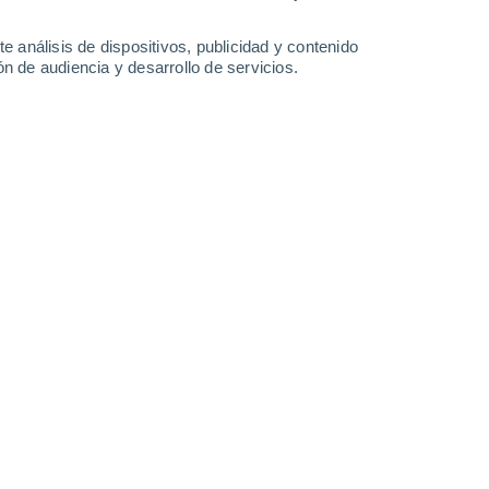
Domingo
9
e análisis de dispositivos, publicidad y contenido
n de audiencia y desarrollo de servicios.
n Chaveslândia
24°
Cielo despejado
02:00
Sensación T.
25°
23°
Nubes y claros
05:00
Sensación T.
25°
25°
Nubes y claros
08:00
Sensación T.
26°
32°
Nubes y claros
11:00
Sensación T.
31°