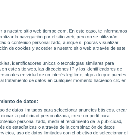
Chaveslândia
VIENTO
PRECIPITACIÓN
er a nuestro sitio web tiempo.com. En este caso, te informamos
12
15
18
21
00
03
06
09
12
15
18
21
00
tizar la navegación por el sitio web, pero no se utilizarán
dad o contenido personalizado, aunque sí podrás visualizar
ción de cookies y acceder a nuestro sitio web a través de este
36°
35°
es, identificadores únicos o tecnologías similares para
34°
33°
n este sitio web, las direcciones IP y los identificadores de
32°
rsonales en virtud de un interés legítimo, algo a lo que puedes
31°
 al tratamiento de datos en cualquier momento haciendo clic en
28°
27°
26°
25°
24°
24°
miento de datos:
22°
uso de datos limitados para seleccionar anuncios básicos, crear
ccionar la publicidad personalizada, crear un perfil para
ontenido personalizado, medir el rendimiento de la publicidad,
vés de estadísticas o a través de la combinación de datos
rvicios, uso de datos limitados con el objetivo de seleccionar el