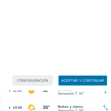
24°
Cielo despejado
02:00
Sensación T.
25°
22°
Cielo despejado
05:00
Sensación T.
24°
24°
Soleado
08:00
Sensación T.
25°
CONFIGURACIÓN
ACEPTAR Y CONTINUAR
32°
Soleado
11:00
Sensación T.
32°
36°
Nubes y claros
14:00
Sensación T.
35°