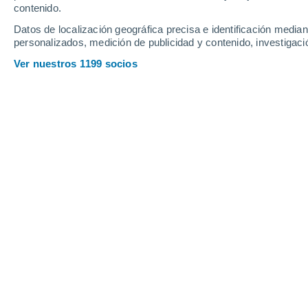
Viernes
7
Sábado
8
contenido.
Datos de localización geográfica precisa e identificación mediant
personalizados, medición de publicidad y contenido, investigació
Ver nuestros 1199 socios
La previsión del tiempo por horas e
VIERNES, 07 DE AGOSTO
2 Alertas ahora
Riesgo Moderado
La mayor parte del día
Nubes y claros
Salida del sol a las
06:47
Puesta del sol a las
18:08
Primera luz a las
06:24
Última luz a las
18:31