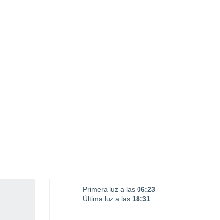
Salida Luna
Puesta Luna
02:45
13:48
DOMINGO, 09 DE AGOSTO
5 Alertas pasado mañana
Riesgo Moderado
La mayor parte del día
Nubes y claros
Salida del sol a las
06:46
Puesta del sol a las
18:08
Primera luz a las
06:23
Última luz a las
18:31