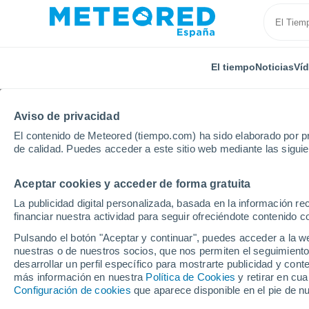
El tiempo
Noticias
Ví
Aviso de privacidad
El contenido de Meteored (tiempo.com) ha sido elaborado por pr
de calidad. Puedes acceder a este sitio web mediante las sigui
Aceptar cookies y acceder de forma gratuita
Inicio
Brasil
Minas Gerais
Chaveslândia
Por
La publicidad digital personalizada, basada en la información r
financiar nuestra actividad para seguir ofreciéndote contenido c
El tiempo en Chaveslâ
Pulsando el botón "Aceptar y continuar", puedes acceder a la w
nuestras o de nuestros socios, que nos permiten el seguimiento
desarrollar un perfil específico para mostrarte publicidad y co
El Tiempo 1 - 7 días
Por horas
más información en nuestra
Política de Cookies
y retirar en cu
Configuración de cookies
que aparece disponible en el pie de n