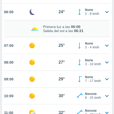
estra
ara seguir
Norte
e contenido
24°
06:00
2
-
8
km/h
stándares
ACEPTAR
sin coste.
Y
Primera luz a las
06:00
CONTINUAR
 botón
Salida del sol a las
06:21
continuar",
der a la
CONFIGURACIÓN
ndo la
Norte
25°
07:00
3
-
4
km/h
 de todas
, ya sean
de nuestros
Norte
27°
08:00
 nos
3
-
10
km/h
 y análisis
tamiento en
Norte
29°
09:00
7
-
17
km/h
b, así como
un perfil
para
Noreste
30°
10:00
ublicidad y
8
-
25
km/h
do en
Noreste
 mismo.
32°
11:00