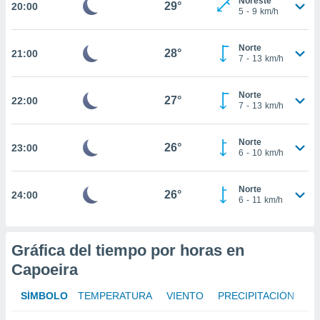
Noreste
29°
20:00
5
-
9
km/h
nto,
cios
Norte
28°
21:00
7
-
13
km/h
kies,
ores únicos
as similares
Norte
27°
nar,
22:00
7
-
13
km/h
rocesar
onales como
 este sitio
Norte
26°
23:00
6
-
10
km/h
recciones IP
ficadores de
 posible
Norte
26°
24:00
s
6
-
11
km/h
 traten tus
nales en
 interés
Gráfica del tiempo por horas en
go a lo que
nerte. Para
Capoeira
retirar su
ento u
SÍMBOLO
TEMPERATURA
VIENTO
PRECIPITACIÓN
 de datos