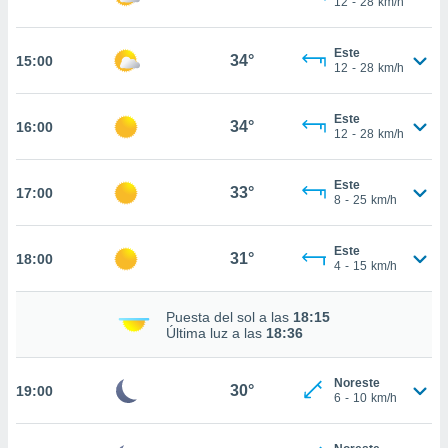
12
-
28
km/h
te
 de que
talarán
Este
34°
15:00
e sean
12
-
28
km/h
para
a
Este
por el sitio
34°
16:00
12
-
28
km/h
o se
cookies para
Este
33°
17:00
nto ni para
8
-
25
km/h
licidad o
Este
ado, aunque
31°
18:00
4
-
15
km/h
sualizar
general no
ada. Puedes
Puesta del sol a las
18:15
 instalación
Última luz a las
18:36
y acceder a
io web a
Noreste
ste abono
30°
19:00
6
-
10
km/h
 botón
.