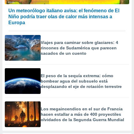
precisa e
ión mediante
Un meteorólogo italiano avisa: el fenómeno de El
Niño podría traer olas de calor más intensas a
, publicidad
Europa
dos,
 publicidad
Viajes para caminar sobre glaciares: 4
,
rincones de Sudamérica que parecen
ón de
sacados de un cuento
 desarrollo
s.
tros 1199
El peso de la sequía extrema: cómo
ios
bombear agua del subsuelo está
desplazando el eje de rotación terrestre
Los megaincendios en el sur de Francia
hacen estallar a más de 400 proyectiles
olvidados de la Segunda Guerra Mundial