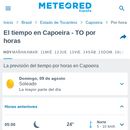
privacidad
o de
Inicio
Brasil
Estado de Tocantins
Capoeira
Por horas
tiempo.com)
borado por
El tiempo en Capoeira - TO por
es para
horas
ue la
 que se
e calidad.
HOY
MAÑANA
MAR. 11
MIÉ. 12
JUE. 13
VIE. 14
SÁB. 15
DOM. 16
LUN.
eder a este
ediante las
La previsión del tiempo por horas en Capoeira
opciones:
Domingo, 09 de agosto
ookies y
Soleado
e forma
La mayor parte del día
d digital
ada, basada
Horas anteriores
mación
ediante
ecnologías
Norte
24°
05:00
nos permite
5
-
10
km/h