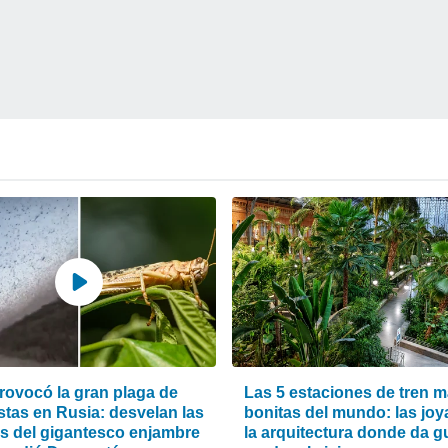
rovocó la gran plaga de
Las 5 estaciones de tren 
stas en Rusia: desvelan las
bonitas del mundo: las joy
s del gigantesco enjambre
la arquitectura donde da g