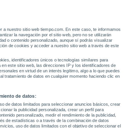
Canaã Dos Carajás
er a nuestro sitio web tiempo.com. En este caso, te informamos
VIENTO
PRECIPITACIÓN
tizar la navegación por el sitio web, pero no se utilizarán
dad o contenido personalizado, aunque sí podrás visualizar
12
15
18
21
00
03
06
09
12
15
18
21
00
ción de cookies y acceder a nuestro sitio web a través de este
es, identificadores únicos o tecnologías similares para
n este sitio web, las direcciones IP y los identificadores de
rsonales en virtud de un interés legítimo, algo a lo que puedes
33°
33°
32°
 al tratamiento de datos en cualquier momento haciendo clic en
31°
31°
31°
28°
27°
miento de datos:
26°
26°
25°
24°
uso de datos limitados para seleccionar anuncios básicos, crear
23°
ccionar la publicidad personalizada, crear un perfil para
ontenido personalizado, medir el rendimiento de la publicidad,
vés de estadísticas o a través de la combinación de datos
rvicios, uso de datos limitados con el objetivo de seleccionar el