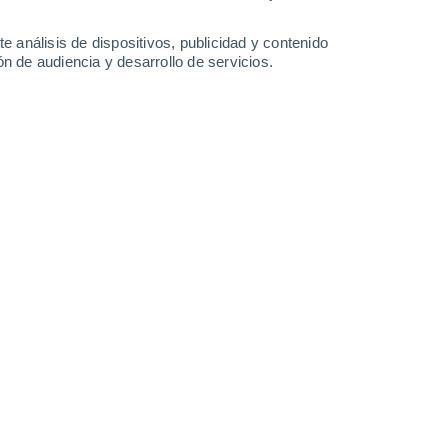
e análisis de dispositivos, publicidad y contenido
Viernes
7
n de audiencia y desarrollo de servicios.
en Canaã Dos Carajás
22°
Cielo despejado
02:00
Sensación T.
22°
21°
Cielo despejado
05:00
Sensación T.
21°
24°
Soleado
08:00
Sensación T.
25°
31°
Nubes y claros
11:00
Sensación T.
32°