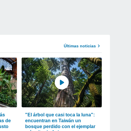
Últimas noticias
más
"El árbol que casi toca la luna":
as de
encuentran en Taiwán un
usto
bosque perdido con el ejemplar