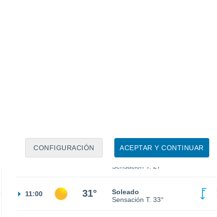
25°
Cielo despejado
23:00
Sensación T.
26°
24°
Cielo despejado
02:00
Sensación T.
25°
23°
Cielo despejado
05:00
Sensación T.
24°
CONFIGURACIÓN
ACEPTAR Y CONTINUAR
26°
Soleado
08:00
Sensación T.
27°
31°
Soleado
11:00
Sensación T.
33°