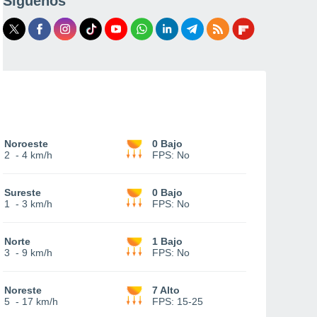
Síguenos
Noroeste
0 Bajo
2
-
4 km/h
FPS:
No
Sureste
0 Bajo
1
-
3 km/h
FPS:
No
Norte
1 Bajo
3
-
9 km/h
FPS:
No
Noreste
7 Alto
5
-
17 km/h
FPS:
15-25