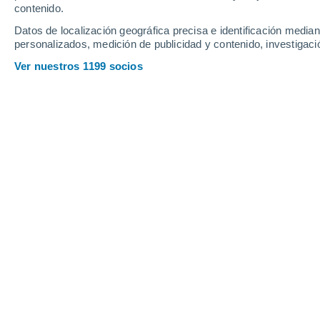
contenido.
Datos de localización geográfica precisa e identificación mediant
Miércoles
5
Jueves
6
personalizados, medición de publicidad y contenido, investigació
Ver nuestros 1199 socios
La previsión del tiempo por horas 
MIÉRCOLES, 05 DE AGOSTO
2 Alertas ahora
Riesgo Moderado
La mayor parte del día
Soleado
Salida del sol a las
06:29
Puesta del sol a las
18:20
Primera luz a las
06:08