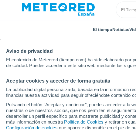
El tiempo
Noticias
Ví
Aviso de privacidad
El contenido de Meteored (tiempo.com) ha sido elaborado por pr
de calidad. Puedes acceder a este sitio web mediante las sigui
Aceptar cookies y acceder de forma gratuita
Inicio
Brasil
Estado de Pará
Canaã Dos Carajá
La publicidad digital personalizada, basada en la información r
financiar nuestra actividad para seguir ofreciéndote contenido c
El tiempo en Canaã Do
Pulsando el botón "Aceptar y continuar", puedes acceder a la w
horas
nuestras o de nuestros socios, que nos permiten el seguimiento
desarrollar un perfil específico para mostrarte publicidad y co
más información en nuestra
Política de Cookies
y retirar en cu
Configuración de cookies
que aparece disponible en el pie de n
El Tiempo 1 - 7 días
Por horas