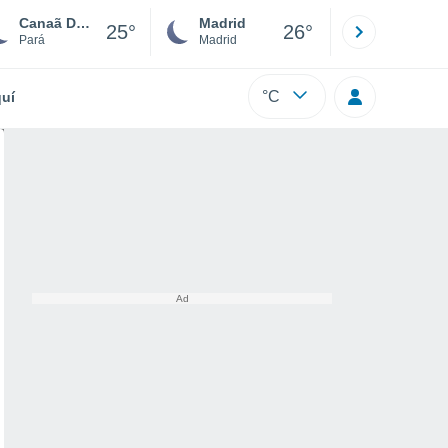
Canaã Dos Carajás
Madrid
Barcelona
25°
26°
Pará
Madrid
Barcelona
°C
uí