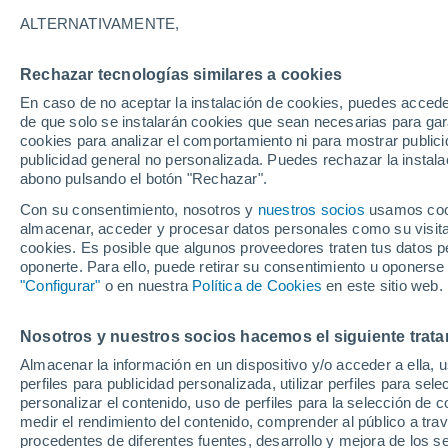
ALTERNATIVAMENTE,
Gráfica del tiempo por horas en 
Rechazar tecnologías similares a cookies
En caso de no aceptar la instalación de cookies, puedes acced
SÍMBOLO
TEMPERATURA
de que solo se instalarán cookies que sean necesarias para garan
cookies para analizar el comportamiento ni para mostrar publici
00
03
06
09
12
15
18
21
00
03
06
09
publicidad general no personalizada. Puedes rechazar la instala
abono pulsando el botón "Rechazar".
Con su consentimiento, nosotros y
nuestros socios
usamos cooki
almacenar, acceder y procesar datos personales como su visita e
cookies. Es posible que algunos proveedores traten tus datos pe
33°
oponerte. Para ello, puede retirar su consentimiento u oponerse
31°
31°
"Configurar"
o en nuestra
Política de Cookies
en este sitio web.
Nosotros y nuestros socios hacemos el siguiente trata
26°
26°
25°
Almacenar la información en un dispositivo y/o acceder a ella, 
24°
23°
perfiles para publicidad personalizada, utilizar perfiles para sele
22°
22°
personalizar el contenido, uso de perfiles para la selección de c
21°
medir el rendimiento del contenido, comprender al público a tra
procedentes de diferentes fuentes, desarrollo y mejora de los se