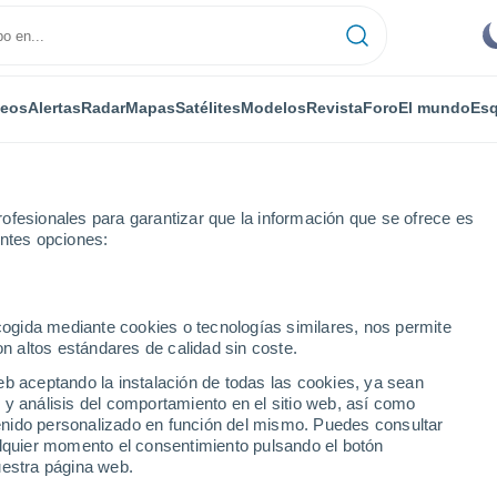
deos
Alertas
Radar
Mapas
Satélites
Modelos
Revista
Foro
El mundo
Esq
ofesionales para garantizar que la información que se ofrece es
entes opciones:
s
Por horas
ecogida mediante cookies o tecnologías similares, nos permite
on altos estándares de calidad sin coste.
s Carajás - PA por
eb aceptando la instalación de todas las cookies, ya sean
 y análisis del comportamiento en el sitio web, así como
ntenido personalizado en función del mismo. Puedes consultar
alquier momento el consentimiento pulsando el botón
uestra página web.