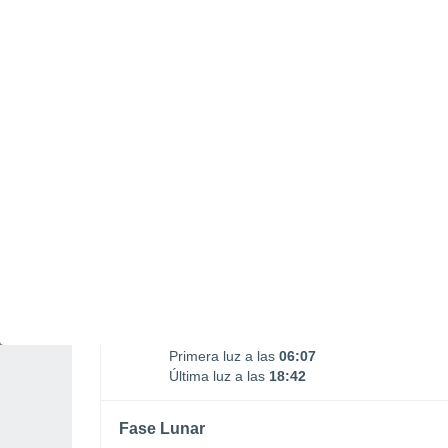
Salida Luna
Puesta Luna
00:11
12:16
VIERNES, 07 DE AGOSTO
La mayor parte del día
Soleado
Salida del sol a las
06:29
Puesta del sol a las
18:20
Primera luz a las
06:07
Última luz a las
18:42
Fase Lunar