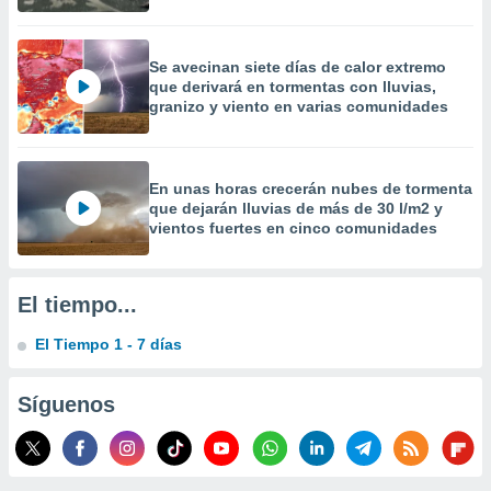
precisa e
ión mediante
Se avecinan siete días de calor extremo
, publicidad
que derivará en tormentas con lluvias,
granizo y viento en varias comunidades
dos,
 publicidad
,
ón de
En unas horas crecerán nubes de tormenta
 desarrollo
que dejarán lluvias de más de 30 l/m2 y
s.
vientos fuertes en cinco comunidades
tros 1199
ios
El tiempo...
El Tiempo 1 - 7 días
Síguenos