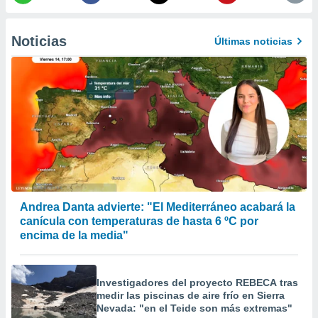
 la
da, crear un
Noticias
Últimas noticias
personalizar
o, uso de
a la
e contenido
do, medir el
 de la
medir el
 del
 comprender
 través de
s o a través
nación de
Andrea Danta advierte: "El Mediterráneo acabará la
edentes de
canícula con temperaturas de hasta 6 ºC por
fuentes,
encima de la media"
y mejora de
os, uso de
ados con el
 seleccionar
Investigadores del proyecto REBECA tras
o.
medir las piscinas de aire frío en Sierra
Nevada: "en el Teide son más extremas"
calización