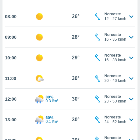
estra
ara seguir
e contenido
Noroeste
26°
08:00
12
-
27
km/h
stándares
ACEPTAR
sin coste.
Y
CONTINUAR
Noroeste
 botón
28°
09:00
16
-
35
km/h
continuar",
der a la
CONFIGURACIÓN
ndo la
Noroeste
29°
10:00
 de todas
16
-
38
km/h
, ya sean
de nuestros
Noroeste
 nos
30°
11:00
20
-
46
km/h
 y análisis
tamiento en
Noroeste
80%
30°
12:00
b, así como
0.3 l/m²
23
-
50
km/h
un perfil
para
Noroeste
60%
ublicidad y
30°
13:00
0.1 l/m²
24
-
52
km/h
do en
 mismo.
Noroeste