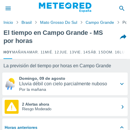
privacidad
o de
Inicio
Brasil
Mato Grosso Do Sul
Campo Grande
Por
tiempo.com)
borado por
El tiempo en Campo Grande - MS
es para
por horas
ue la
 que se
e calidad.
HOY
MAÑANA
MAR. 11
MIÉ. 12
JUE. 13
VIE. 14
SÁB. 15
DOM. 16
LUN.
eder a este
ediante las
La previsión del tiempo por horas en Campo Grande
opciones:
Domingo, 09 de agosto
ookies y
Lluvia débil con cielo parcialmente nuboso
e forma
Por la mañana
d digital
ada, basada
2 Alertas ahora
Riesgo Moderado
mación
ediante
ecnologías
nos permite
Horas anteriores