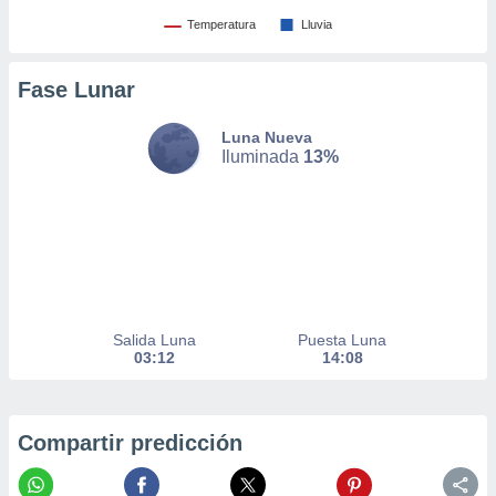
er momento
Temperatura
Lluvia
ic en
o en
Fase Lunar
 Cookies
en
eb.
Luna Nueva
Iluminada
13%
y
socios
el
to de
la
 en un
Salida Luna
Puesta Luna
 y/o acceder
03:12
14:08
 de datos
ara
 anuncios
ar perfiles
Compartir predicción
idad
a, utilizar
a