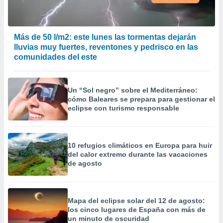
precisa e
ión mediante
, publicidad
Más de 50 l/m2: este lunes las tormentas dejarán
lluvias muy fuertes, reventones y pedrisco en las
dos,
comunidades del este
 publicidad
,
ón de
Un “Sol negro” sobre el Mediterráneo:
 desarrollo
cómo Baleares se prepara para gestionar el
s.
eclipse con turismo responsable
tros 1199
ios
10 refugios climáticos en Europa para huir
del calor extremo durante las vacaciones
de agosto
Mapa del eclipse solar del 12 de agosto:
los cinco lugares de España con más de
un minuto de oscuridad