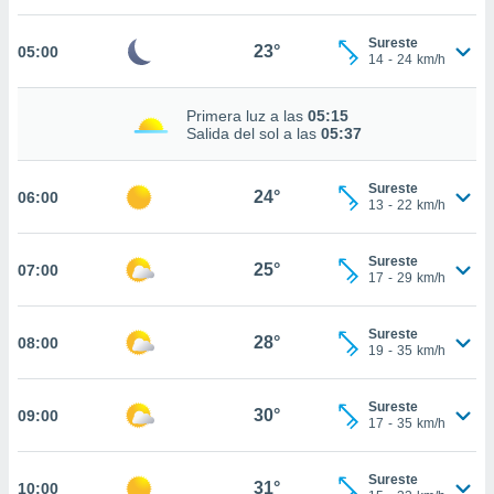
estra
ara seguir
Sureste
e contenido
23°
05:00
14
-
24
km/h
stándares
ACEPTAR
sin coste.
Y
Primera luz a las
05:15
CONTINUAR
 botón
Salida del sol a las
05:37
continuar",
der a la
CONFIGURACIÓN
ndo la
Sureste
24°
06:00
13
-
22
km/h
 de todas
, ya sean
de nuestros
Sureste
25°
07:00
 nos
17
-
29
km/h
 y análisis
tamiento en
Sureste
28°
08:00
19
-
35
km/h
b, así como
un perfil
para
Sureste
30°
09:00
ublicidad y
17
-
35
km/h
do en
Sureste
 mismo.
31°
10:00