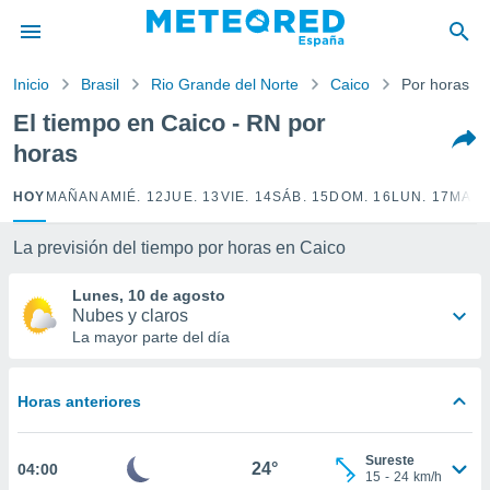
privacidad
o de
Inicio
Brasil
Rio Grande del Norte
Caico
Por horas
tiempo.com)
borado por
El tiempo en Caico - RN por
es para
horas
ue la
 que se
e calidad.
HOY
MAÑANA
MIÉ. 12
JUE. 13
VIE. 14
SÁB. 15
DOM. 16
LUN. 17
MAR.
eder a este
ediante las
La previsión del tiempo por horas en Caico
opciones:
Lunes, 10 de agosto
ookies y
Nubes y claros
e forma
La mayor parte del día
d digital
ada, basada
Horas anteriores
mación
ediante
ecnologías
Sureste
24°
04:00
nos permite
15
-
24
km/h