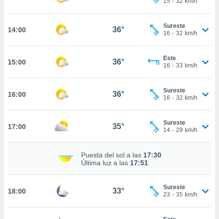
15
-
32
km/h
te
 de que
talarán
Sureste
36°
14:00
e sean
16
-
32
km/h
para
a
Este
por el sitio
36°
15:00
16
-
33
km/h
o se
cookies para
Sureste
36°
16:00
nto ni para
16
-
32
km/h
licidad o
Sureste
ado, aunque
35°
17:00
14
-
29
km/h
sualizar
general no
ada. Puedes
Puesta del sol a las
17:30
 instalación
Última luz a las
17:51
y acceder a
io web a
Sureste
ste abono
33°
18:00
23
-
35
km/h
 botón
.