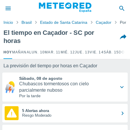
privacidad
o de
Inicio
Brasil
Estado de Santa Catarina
Caçador
Por h
tiempo.com)
borado por
El tiempo en Caçador - SC por
es para
horas
ue la
 que se
e calidad.
HOY
MAÑANA
LUN. 10
MAR. 11
MIÉ. 12
JUE. 13
VIE. 14
SÁB. 15
DOM.
eder a este
ediante las
La previsión del tiempo por horas en Caçador
opciones:
Sábado, 08 de agosto
ookies y
Chubascos tormentosos con cielo
e forma
parcialmente nuboso
Por la tarde
d digital
ada, basada
mación
5 Alertas ahora
ediante
Riesgo Moderado
ecnologías
nos permite