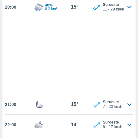
sultar más
Suroeste
40%
15°
20:00
 en nuestra
0.2 l/m²
11
-
29
km/h
 Cookies
y
ualquier
ento
 botón
ación de
kies
 disponible
e nuestra
.
IVAMENTE,
as
Suroeste
 a cookies
15°
21:00
7
-
23
km/h
 no aceptar
ón de
uedes
Suroeste
14°
22:00
8
-
17
km/h
uestro sitio
.com. En