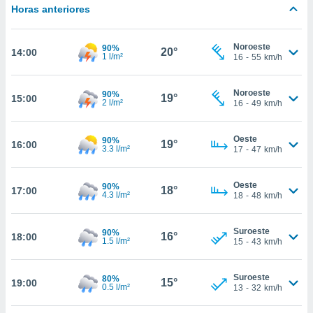
estra
Horas anteriores
ara seguir
e contenido
stándares
Noroeste
90%
ACEPTAR
20°
14:00
1 l/m²
sin coste.
16
-
55
km/h
Y
CONTINUAR
 botón
continuar",
Noroeste
90%
19°
15:00
2 l/m²
16
-
49
km/h
der a la
CONFIGURACIÓN
ndo la
 de todas
Oeste
90%
19°
16:00
, ya sean
3.3 l/m²
17
-
47
km/h
de nuestros
 nos
Oeste
90%
18°
17:00
4.3 l/m²
18
-
48
km/h
 y análisis
tamiento en
b, así como
Suroeste
90%
16°
18:00
un perfil
1.5 l/m²
15
-
43
km/h
para
ublicidad y
Suroeste
80%
15°
19:00
0.5 l/m²
13
-
32
km/h
do en
 mismo.