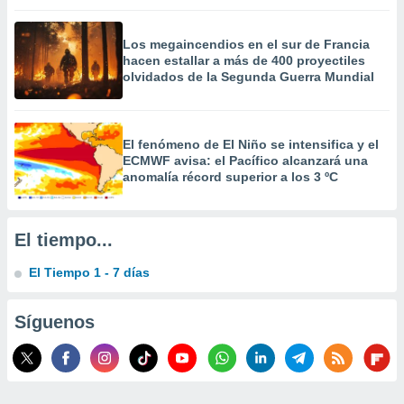
 la
Los megaincendios en el sur de Francia
da, crear un
hacen estallar a más de 400 proyectiles
personalizar
olvidados de la Segunda Guerra Mundial
o, uso de
a la
e contenido
do, medir el
El fenómeno de El Niño se intensifica y el
 de la
ECMWF avisa: el Pacífico alcanzará una
medir el
anomalía récord superior a los 3 ºC
 del
 comprender
 través de
s o a través
El tiempo...
nación de
edentes de
El Tiempo 1 - 7 días
fuentes,
y mejora de
Síguenos
os, uso de
ados con el
 seleccionar
o.
calización