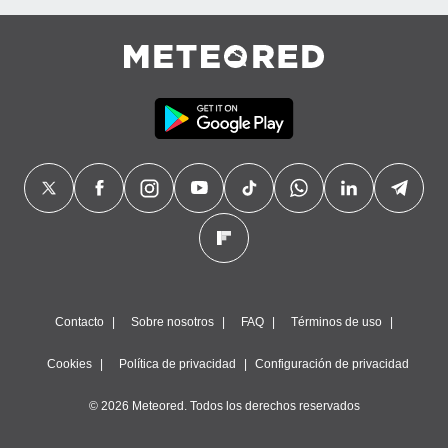
precisa e
ión mediante
, publicidad
dos,
 publicidad
,
ón de
 desarrollo
s.
tros 1199
ios
Contacto
Sobre nosotros
FAQ
Términos de uso
Cookies
Política de privacidad
Configuración de privacidad
© 2026 Meteored. Todos los derechos reservados