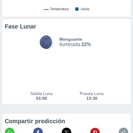
nto,
Temperatura
Lluvia
cios
kies,
Fase Lunar
ores únicos
as similares
Menguante
nar,
Iluminada
22%
rocesar
onales como
 este sitio
recciones IP
ficadores de
 posible
s
 traten tus
nales en
Salida Luna
Puesta Luna
 interés
03:08
13:30
go a lo que
nerte. Para
retirar su
Compartir predicción
ento u
 de datos