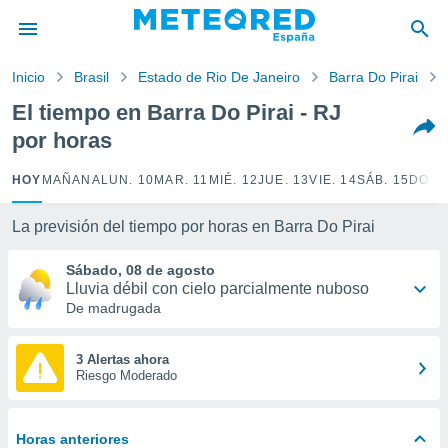
privacidad
o de
Inicio
Brasil
Estado de Rio De Janeiro
Barra Do Pirai
tiempo.com)
borado por
El tiempo en Barra Do Pirai - RJ
es para
por horas
ue la
 que se
e calidad.
HOY
MAÑANA
LUN. 10
MAR. 11
MIÉ. 12
JUE. 13
VIE. 14
SÁB. 15
DOM.
eder a este
ediante las
La previsión del tiempo por horas en Barra Do Pirai
opciones:
Sábado, 08 de agosto
ookies y
Lluvia débil con cielo parcialmente nuboso
e forma
De madrugada
d digital
ada, basada
3 Alertas ahora
Riesgo Moderado
mación
ediante
ecnologías
nos permite
Horas anteriores