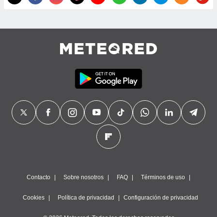
precisa e
ión mediante
, publicidad
dos,
 publicidad
,
ón de
 desarrollo
s.
tros 1199
ios
Contacto
Sobre nosotros
FAQ
Términos de uso
Cookies
Política de privacidad
Configuración de privacidad