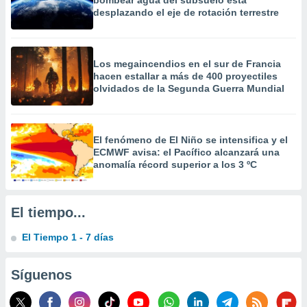
bombear agua del subsuelo está
 la
desplazando el eje de rotación terrestre
da, crear un
personalizar
o, uso de
Los megaincendios en el sur de Francia
a la
hacen estallar a más de 400 proyectiles
e contenido
olvidados de la Segunda Guerra Mundial
do, medir el
 de la
medir el
 del
El fenómeno de El Niño se intensifica y el
 comprender
ECMWF avisa: el Pacífico alcanzará una
anomalía récord superior a los 3 ºC
 través de
s o a través
nación de
edentes de
El tiempo...
fuentes,
y mejora de
El Tiempo 1 - 7 días
os, uso de
ados con el
 seleccionar
Síguenos
o.
calización