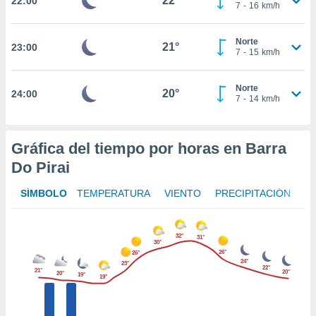
22°
22:00
te
7
-
16
km/h
 de que
talarán
Norte
e sean
21°
23:00
7
-
15
km/h
para
a
por el sitio
Norte
20°
24:00
o se
7
-
14
km/h
cookies para
nto ni para
Gráfica del tiempo por horas en Barra
licidad o
Do Pirai
ado, aunque
sualizar
SÍMBOLO
TEMPERATURA
VIENTO
PRECIPITACIÓN
general no
ada. Puedes
 instalación
32°
31°
30°
y acceder a
26°
26°
io web a
24°
23°
22°
ste abono
21°
20°
20°
19°
19°
 botón
.