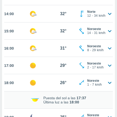
estra
ara seguir
e contenido
Norte
32°
14:00
12
-
34
km/h
stándares
ACEPTAR
sin coste.
Y
CONTINUAR
Noroeste
 botón
32°
15:00
14
-
31
km/h
continuar",
der a la
CONFIGURACIÓN
ndo la
Noroeste
31°
16:00
 de todas
8
-
29
km/h
, ya sean
de nuestros
Noroeste
 nos
29°
17:00
2
-
17
km/h
 y análisis
tamiento en
Noreste
26°
18:00
b, así como
1
-
7
km/h
un perfil
para
Puesta del sol a las
17:37
ublicidad y
Última luz a las
18:00
do en
 mismo.
Noreste