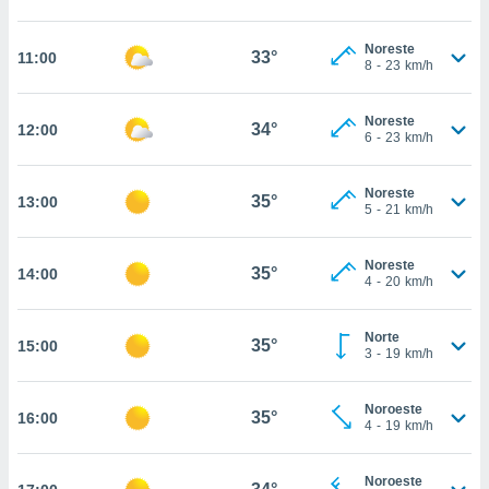
estra
ara seguir
e contenido
Noreste
33°
11:00
8
-
23
km/h
stándares
ACEPTAR
sin coste.
Y
CONTINUAR
Noreste
 botón
34°
12:00
6
-
23
km/h
continuar",
der a la
CONFIGURACIÓN
ndo la
Noreste
35°
13:00
 de todas
5
-
21
km/h
, ya sean
de nuestros
Noreste
 nos
35°
14:00
4
-
20
km/h
 y análisis
tamiento en
Norte
35°
15:00
b, así como
3
-
19
km/h
un perfil
para
Noroeste
ublicidad y
35°
16:00
4
-
19
km/h
do en
 mismo.
Noroeste