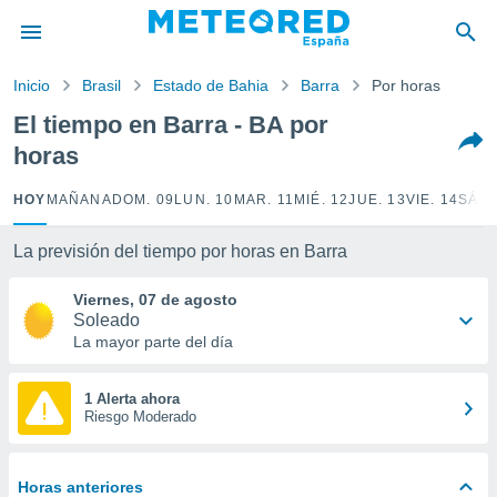
privacidad
o de
Inicio
Brasil
Estado de Bahia
Barra
Por horas
tiempo.com)
borado por
El tiempo en Barra - BA por
es para
horas
ue la
 que se
e calidad.
HOY
MAÑANA
DOM. 09
LUN. 10
MAR. 11
MIÉ. 12
JUE. 13
VIE. 14
SÁB.
eder a este
ediante las
La previsión del tiempo por horas en Barra
opciones:
Viernes, 07 de agosto
ookies y
Soleado
e forma
La mayor parte del día
d digital
ada, basada
1 Alerta ahora
Riesgo Moderado
mación
ediante
ecnologías
nos permite
Horas anteriores