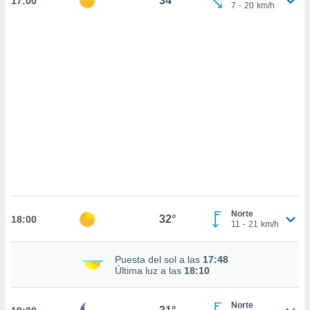
34°
17:00
sultar más
7
-
20
km/h
 en nuestra
 Cookies
y
ualquier
ento
 botón
ación de
kies
 disponible
e nuestra
.
IVAMENTE,
Norte
as
32°
18:00
11
-
21
km/h
 a cookies
 no aceptar
Puesta del sol a las
17:48
ón de
Última luz a las
18:10
uedes
uestro sitio
.com. En
Norte