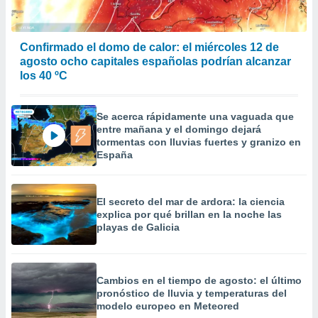
 la
da, crear un
Confirmado el domo de calor: el miércoles 12 de
personalizar
agosto ocho capitales españolas podrían alcanzar
o, uso de
los 40 ºC
a la
e contenido
do, medir el
Se acerca rápidamente una vaguada que
 de la
entre mañana y el domingo dejará
medir el
tormentas con lluvias fuertes y granizo en
 del
España
 comprender
 través de
s o a través
nación de
El secreto del mar de ardora: la ciencia
edentes de
explica por qué brillan en la noche las
fuentes,
playas de Galicia
y mejora de
os, uso de
ados con el
 seleccionar
Cambios en el tiempo de agosto: el último
o.
pronóstico de lluvia y temperaturas del
modelo europeo en Meteored
calización