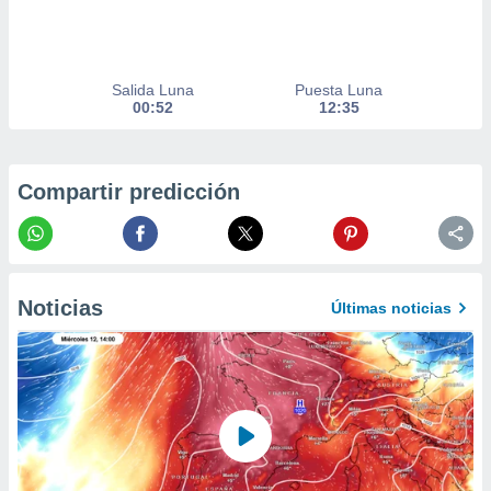
er momento
ic en
o en
Salida Luna
Puesta Luna
 Cookies
en
00:52
12:35
eb.
y
socios
Compartir predicción
el
to de
la
Noticias
Últimas noticias
 en un
 y/o acceder
 de datos
ara
 anuncios
ar perfiles
idad
a, utilizar
a