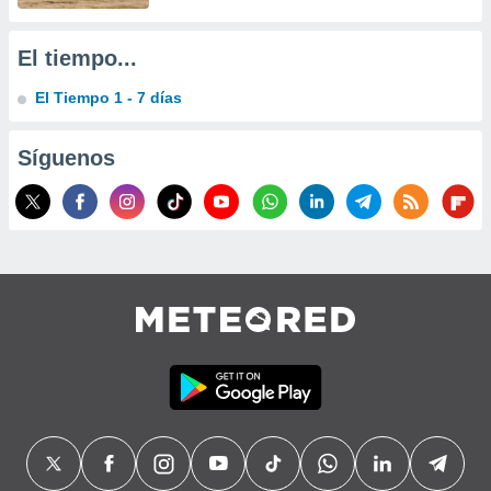
precisa e
ión mediante
El tiempo...
, publicidad
El Tiempo 1 - 7 días
dos,
 publicidad
Síguenos
,
ón de
 desarrollo
s.
tros 1199
ios